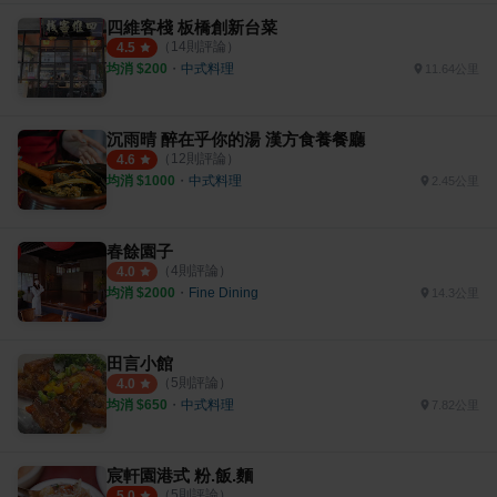
四維客棧 板橋創新台菜
（
14
則評論）
4.5
均消 $
200
・
中式料理
11.64公里
沉雨晴 醉在乎你的湯 漢方食養餐廳
（
12
則評論）
4.6
均消 $
1000
・
中式料理
2.45公里
春餘園子
（
4
則評論）
4.0
均消 $
2000
・
Fine Dining
14.3公里
田言小館
（
5
則評論）
4.0
均消 $
650
・
中式料理
7.82公里
宸軒園港式 粉.飯.麵
（
5
則評論）
5.0