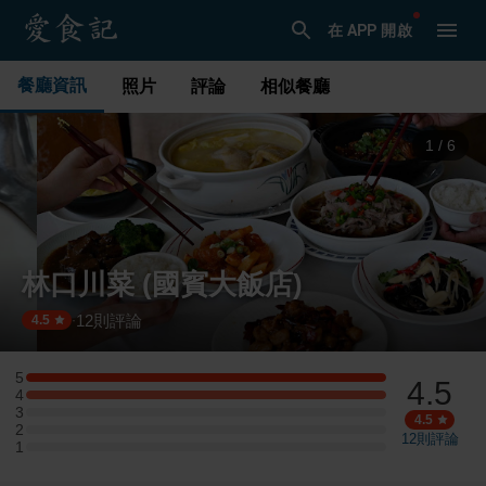
在 APP 開啟
餐廳資訊
照片
評論
相似餐廳
1
/
6
林口川菜 (國賓大飯店)
12
則評論
·
4.5
5
4.5
5 星：1 則評論
4
4 星：1 則評論
3
3 星：0 則評論
4.5
2
2 星：0 則評論
12
則評論
1
1 星：0 則評論