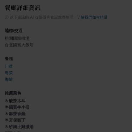
餐廳詳細資訊
ⓘ
以下資訊由 AI 從部落客食記彙整整理
·
了解我們如何精選
地標/交通
桃園國際機場
台北國賓大飯店
餐種
川菜
粵菜
海鮮
推薦菜色
🌟
酸辣木耳
🌟
國賓牛小排
🌟
麻辣香鍋
🌟
宮保雞丁
🌟
砂鍋土雞濃湯