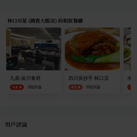
林口川菜 (國賓大飯店) 的相似餐廳
九鼎-渝川食府
四川吳抄手 林口店
水蛙
·
3
則評論
·
5
則評論
4.8
4.2
5.0
用戶評論