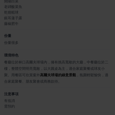
開陽白菜
老罈酸菜魚
乾燒蝦球
銀耳蓮子露
藤椒肥牛
份量
份量很多
環境特色
餐廳位於林口高爾夫球場內，擁有挑高寬敞的大廳，中餐廳位於二
樓，整體空間明亮寬敞，以大圓桌為主，適合家庭聚餐或球友小
聚。用餐區可欣賞窗外
高爾夫球場的綠意景觀
，氛圍輕鬆愉快，適
合家庭聚餐、朋友聚會或商務款待。
注意事項
有低消
需預約