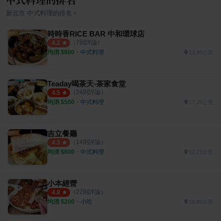
›
新北市
中式料理
的排名
時時香RICE BAR 中和環球店
（
7
則評論）
4.2
均消 $
800
・
中式料理
13.85公里
Teaday喝茶天-茶家食堂
（
24
則評論）
4.5
均消 $
500
・
中式料理
17.26公里
吉立餐廳
（
14
則評論）
4.3
均消 $
800
・
中式料理
12.21公里
小本經營
（
22
則評論）
4.8
均消 $
200
・
小吃
16.85公里