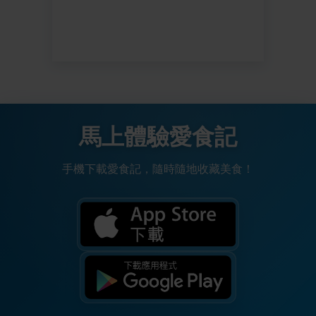
馬上體驗愛食記
手機下載愛食記，隨時隨地收藏美食！