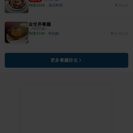
均消 $
150
・
港式料理
20公里
金世界餐廳
（
4
則評論）
均消 $
740
・
吃到飽
16.08公里
更多餐廳排名