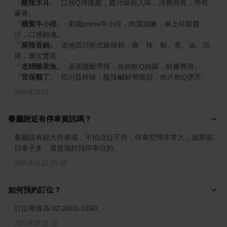
『
酸辣木耳
』
: 口感Q彈微脆，醬汁吸附入味，清爽開胃，帶有
『
國賓牛小排
』
: 美國prime牛小排，肉質細嫩，淋上特製醬
『
麻辣香鍋
』
: 道地四川乾式麻辣鍋，麻、辣、鮮、香、油、混
『
老罈酸菜魚
』
『
宮保雞丁
』
: 四川荔枝味，酸辣鹹鮮帶微甜，肉片軟Q彈牙。
資料來源
餐廳附近有停車資訊嗎？
餐廳設有超大停車場，不怕沒位子停，停車空間非常大，就算假
日車子多，還是滿好找停車位的。
資料來源
如何預約訂位？
訂位專線為 02-2601-1690。
資料來源