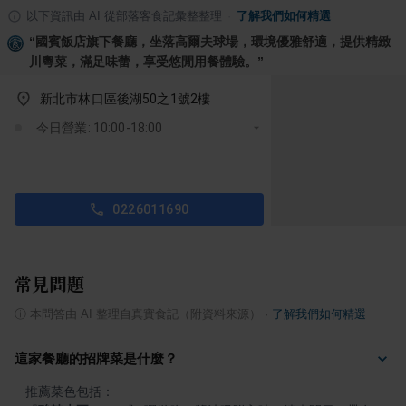
以下資訊由 AI 從部落客食記彙整整理
·
了解我們如何精選
“
國賓飯店旗下餐廳，坐落高爾夫球場，環境優雅舒適，提供精緻
川粵菜，滿足味蕾，享受悠閒用餐體驗。
”
新北市林口區後湖50之1號2樓
今日營業: 10:00-18:00
0226011690
常見問題
ⓘ
本問答由 AI 整理自真實食記（附資料來源）
·
了解我們如何精選
這家餐廳的招牌菜是什麼？