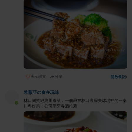
表示讚賞
分享
開啟食記
›
希薇亞の食在玩味
林口國賓經典川粵菜，一個藏在林口高爾夫球場裡的一桌
川粵好菜！公司尾牙春酒推薦