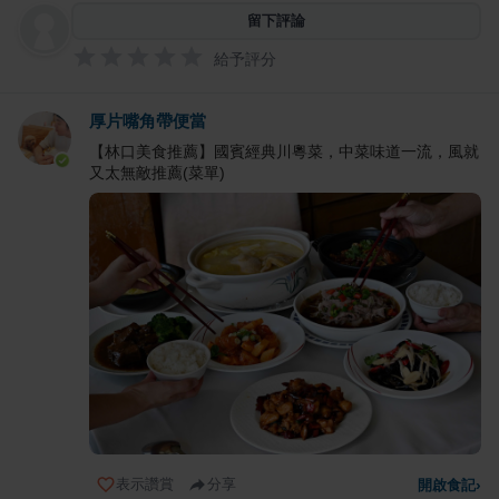
留下評論
給予評分
厚片嘴角帶便當
【林口美食推薦】國賓經典川粵菜，中菜味道一流，風就
又太無敵推薦(菜單)
表示讚賞
分享
開啟食記
›