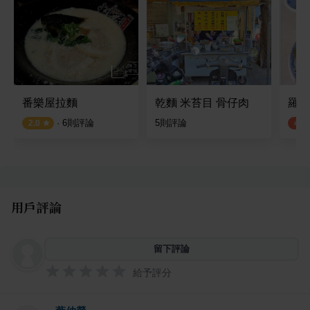
番樂屋拉麵
乾麵 米苔目 骨仔肉
羅家
·
6
則評論
5
則評論
2.0
4.0
用戶評論
留下評論
給予評分