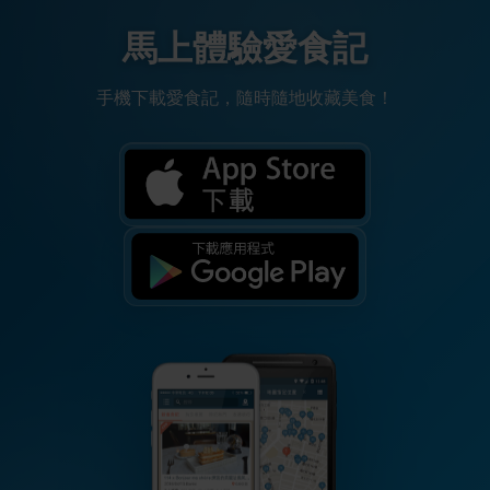
馬上體驗愛食記
手機下載愛食記，隨時隨地收藏美食！