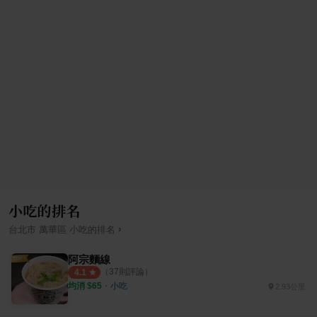
小吃的排名
›
台北市
萬華區
小吃
的排名
阿宗麵線
（
37
則評論）
4.1
均消 $
65
・
小吃
2.93公里