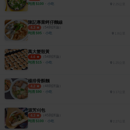
均消 $
100
・
小吃
2.25公里
陳記專業蚵仔麵線
（
54
則評論）
4.3
均消 $
95
・
小吃
1.8公里
萬大蟹殼黃
（
54
則評論）
4.6
均消 $
15
・
小吃
1.25公里
楊排骨酥麵
（
48
則評論）
4.2
均消 $
90
・
小吃
3.17公里
源芳刈包
（
45
則評論）
4.3
均消 $
100
・
小吃
2.27公里