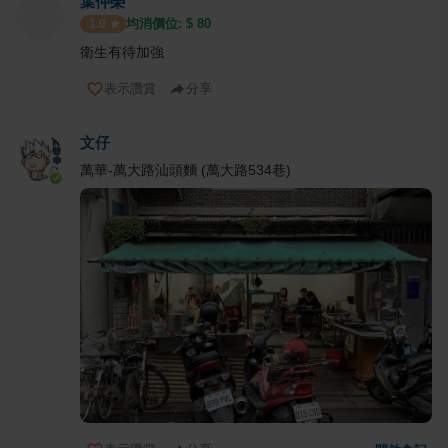
葉仲榮
均消價位: $
80
1.0
衛生有待加強
表示讚賞
分享
文仔
萬華-萬大路汕頭麵 (萬大路534巷)