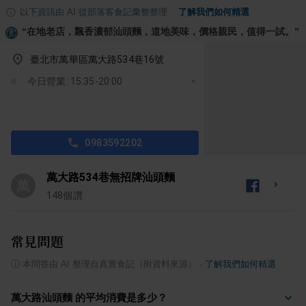
以下資訊由 AI 從部落客食記彙整整理
·
了解我們如何精選
“
在地老店，飄香濃郁汕頭麵，道地美味，價格親民，值得一試。
”
臺北市萬華區萬大路534巷16號
今日營業: 15:35-20:00
0983592202
萬大路534巷無招牌汕頭麵
萬
148
個讚
常見問題
ⓘ
本問答由 AI 整理自真實食記（附資料來源）
·
了解我們如何精選
萬大路汕頭麵 的平均消費是多少？