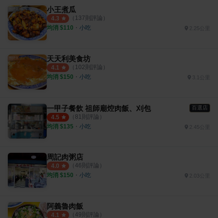
小王煮瓜
（
137
則評論）
4.3
均消 $
110
・
小吃
2.25公里
天天利美食坊
（
102
則評論）
4.1
均消 $
150
・
小吃
3.1公里
一甲子餐飲 祖師廟焢肉飯、刈包
百選店
（
81
則評論）
4.5
均消 $
135
・
小吃
2.45公里
周記肉粥店
（
46
則評論）
4.0
均消 $
150
・
小吃
2.03公里
阿義魯肉飯
（
49
則評論）
4.1