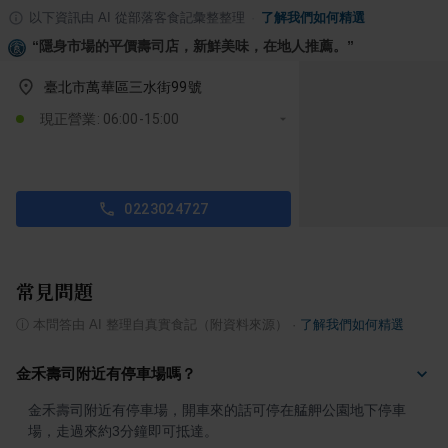
以下資訊由 AI 從部落客食記彙整整理
·
了解我們如何精選
“
隱身市場的平價壽司店，新鮮美味，在地人推薦。
”
臺北市萬華區三水街99號
現正營業: 06:00-15:00
0223024727
常見問題
ⓘ
本問答由 AI 整理自真實食記（附資料來源）
·
了解我們如何精選
金禾壽司附近有停車場嗎？
金禾壽司附近有停車場，開車來的話可停在艋舺公園地下停車
場，走過來約3分鐘即可抵達。