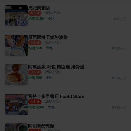
周記肉粥店
（
46
則評論）
4.0
均消 $
150
・
小吃
35公尺
原西園橋下燒餅油條
（
31
則評論）
4.2
均消 $
50
・
早餐
368公尺
阿萬油飯.刈包.四臣湯.排骨湯
（
25
則評論）
3.6
均消 $
90
・
小吃
384公尺
富特士多早餐店 Footd Store
（
16
則評論）
4.5
均消 $
200
・
早餐
359公尺
阿明烏醋乾麵