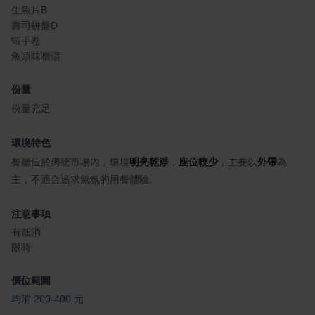
生魚片B
壽司拼盤D
蝦手卷
魚頭味噌湯
份量
份量充足
環境特色
餐廳位於傳統市場內，環境
明亮乾淨
，
座位較少
，主要以
外帶
為
主，不適合追求氣氛的用餐體驗。
注意事項
有低消
限時
價位範圍
均消 200-400 元