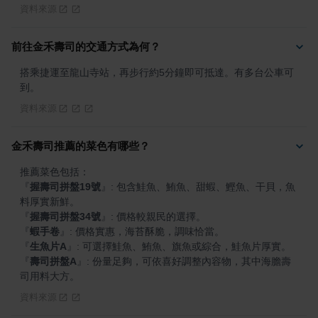
資料來源
前往金禾壽司的交通方式為何？
搭乘捷運至龍山寺站，再步行約5分鐘即可抵達。有多台公車可
到。
資料來源
金禾壽司推薦的菜色有哪些？
『
握壽司拼盤19號
』
: 包含鮭魚、鮪魚、甜蝦、鰹魚、干貝，魚
『
握壽司拼盤34號
』
『
蝦手卷
』
『
生魚片A
』
『
壽司拼盤A
』
: 份量足夠，可依喜好調整內容物，其中海膽壽
司用料大方。
資料來源