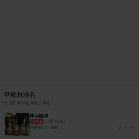
早餐的排名
›
台北市
萬華區
早餐
的排名
蜂大咖啡
（
48
則評論）
3.9
均消 $
100
・
咖啡
831公尺