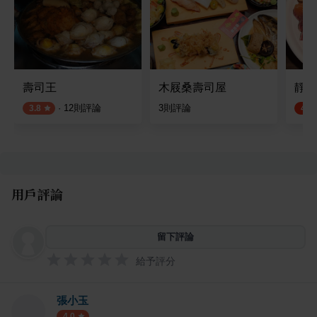
壽司王
木屐桑壽司屋
靜壽
·
12
則評論
3
則評論
3.8
4.6
用戶評論
留下評論
給予評分
張小玉
4.0