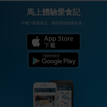
馬上體驗愛食記
手機下載愛食記，隨時隨地收藏美食！