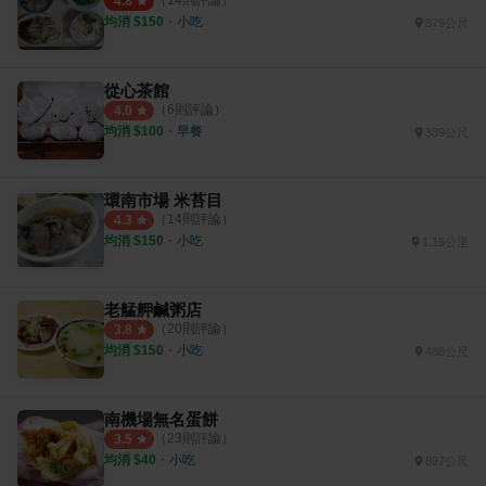
（
14
則評論）
4.8
均消 $
150
・
小吃
879公尺
從心茶館
（
6
則評論）
4.0
均消 $
100
・
早餐
389公尺
環南市場 米苔目
（
14
則評論）
4.3
均消 $
150
・
小吃
1.15公里
老艋舺鹹粥店
（
20
則評論）
3.8
均消 $
150
・
小吃
488公尺
南機場無名蛋餅
（
23
則評論）
3.5
均消 $
40
・
小吃
897公尺