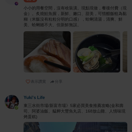
小小的用餐空間，沒有啥裝潢。現點現做，餐後付費（現
金）。炙燒鮭魚握，新鮮、嫩口、甜美，可惜醋飯較為黏
糊（米飯沒有粒粒分明的口感），蛤蜊清湯，清爽、鮮
美、蛤蜊雖不大、但新鮮無誤。
表示讚賞
分享
Yuki's Life
東三水街市場/新富市場》5家必買美食推薦攻略(金和壽
司、阿婆油飯、艋舺大豐魚丸店、168放山雞、人情味現
烤蛋糕)