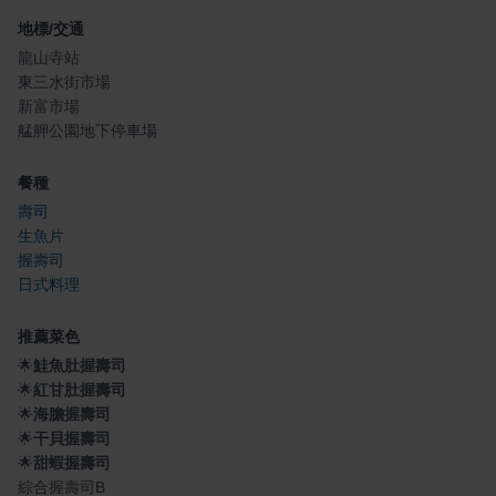
地標/交通
龍山寺站
東三水街市場
新富市場
艋舺公園地下停車場
餐種
壽司
生魚片
握壽司
日式料理
推薦菜色
🌟
鮭魚肚握壽司
🌟
紅甘肚握壽司
🌟
海膽握壽司
🌟
干貝握壽司
🌟
甜蝦握壽司
綜合握壽司B