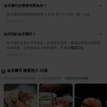
金禾壽司的營業時間為何？
金禾壽司的營業時間為早上 6:00 至下午 3:00，週一公休。
資料來源
如何預約金禾壽司？
金禾壽司主要以外帶為主，內用座位有限，建議提早前往或避開
尖峰時段。沒有提供線上預約服務，可透過
電話訂位
。
資料來源
金禾壽司
精選照片
20
張
ⓘ
照片由合作部落客拍攝，AI 協助篩選精選
·
了解我們如何精選