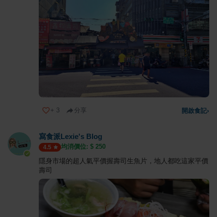
+
3
分享
開啟食記
›
寫食派Lexie's Blog
均消價位: $
250
4.5
隱身市場的超人氣平價握壽司生魚片，地人都吃這家平價
壽司