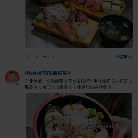
+
5
分享
開啟食記
›
Wisely的拍拍照寫寫字
台北萬華。金和壽司︱隱身市場裡的手作壽司店～新富市
場美食 x 東三水市場美食 x 捷運龍山寺站美食