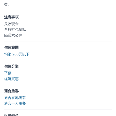
費。
注意事項
只收現金
自行打包餐點
隔週六公休
價位範圍
均消 200元以下
價位分類
平價
經濟實惠
適合族群
適合在地饕客
適合一人用餐
設施特色