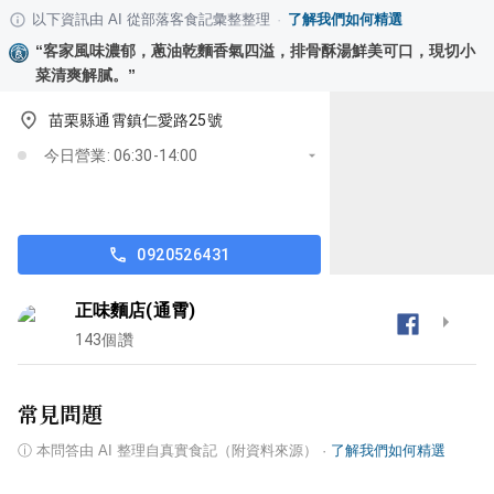
以下資訊由 AI 從部落客食記彙整整理
·
了解我們如何精選
“
客家風味濃郁，蔥油乾麵香氣四溢，排骨酥湯鮮美可口，現切小
菜清爽解膩。
”
苗栗縣通霄鎮仁愛路25號
今日營業: 06:30-14:00
0920526431
正味麵店(通霄)
143
個讚
常見問題
ⓘ
本問答由 AI 整理自真實食記（附資料來源）
·
了解我們如何精選