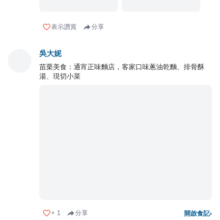
表示讚賞
分享
吳大妮
苗栗美食：通宵正味麵店，客家口味蔥油乾麵、排骨酥
湯、現切小菜
+
1
分享
開啟食記
›