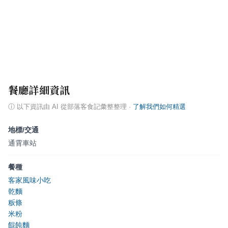
餐廳詳細資訊
ⓘ
以下資訊由 AI 從部落客食記彙整整理
·
了解我們如何精選
地標/交通
通霄車站
餐種
客家風味小吃
乾麵
粄條
米粉
餛飩麵