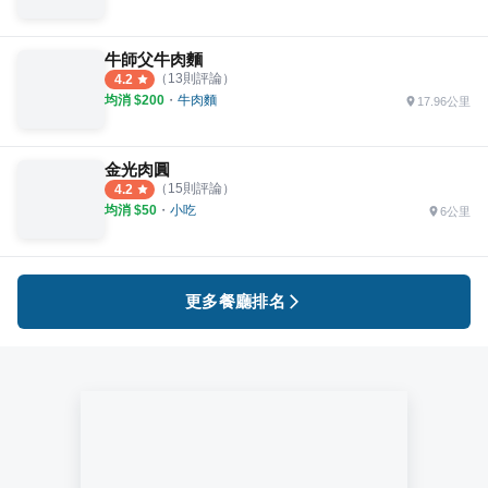
牛師父牛肉麵
（
13
則評論）
4.2
均消 $
200
・
牛肉麵
17.96公里
金光肉圓
（
15
則評論）
4.2
均消 $
50
・
小吃
6公里
更多餐廳排名