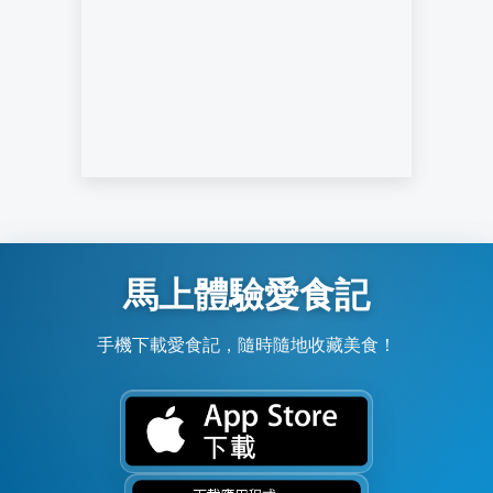
馬上體驗愛食記
手機下載愛食記，隨時隨地收藏美食！