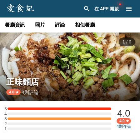
在 APP 開啟
餐廳資訊
照片
評論
相似餐廳
1
/
6
正味麵店
4
則評論
·
4.0
5
4.0
5 星：1 則評論
4
4 星：0 則評論
3
3 星：1 則評論
4.0
2
2 星：0 則評論
4
則評論
1
1 星：0 則評論