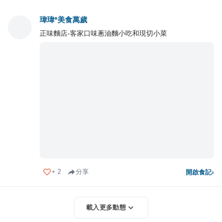
瑋瑋*美食萬歲
正味麵店-客家口味蔥油麵小吃和現切小菜
+
2
分享
開啟食記
›
載入更多動態