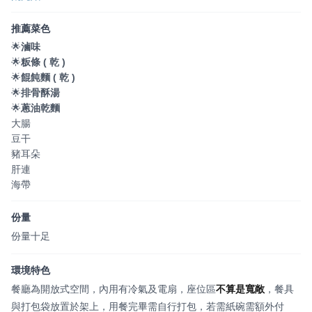
推薦菜色
🌟
滷味
🌟
粄條 ( 乾 )
🌟
餛飩麵 ( 乾 )
🌟
排骨酥湯
🌟
蔥油乾麵
大腸
豆干
豬耳朵
肝連
海帶
份量
份量十足
環境特色
餐廳為開放式空間，內用有冷氣及電扇，座位區
不算是寬敞
，餐具
與打包袋放置於架上，用餐完畢需自行打包，若需紙碗需額外付