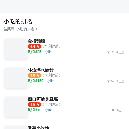
小吃的排名
›
苗栗縣
小吃
的排名
金榜麵館
（
59
則評論）
4.4
均消 $
85
・
小吃
12.34公里
斗煥坪水餃館
（
28
則評論）
3.0
均消 $
150
・
小吃
34.33公里
廟口阿嬷臭豆腐
（
15
則評論）
4.5
均消 $
70
・
小吃
83公尺
秀菊小吃坊