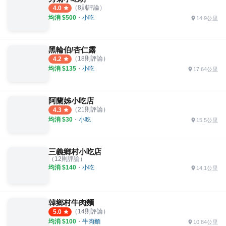
（
8
則評論）
4.0
均消 $
500
・
小吃
14.9公里
黑輪伯/杏仁露
（
18
則評論）
4.2
均消 $
135
・
小吃
17.64公里
阿蘭姊小吃店
（
21
則評論）
4.3
均消 $
30
・
小吃
15.5公里
三義鄉村小吃店
（
12
則評論）
均消 $
140
・
小吃
14.1公里
韓鄉村牛肉麵
（
14
則評論）
5.0
均消 $
100
・
牛肉麵
10.84公里