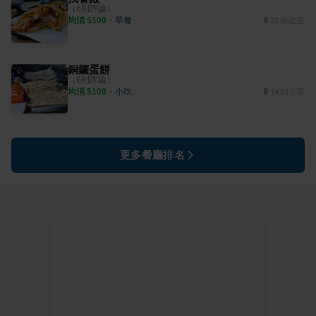
（
6
則評論）
均消 $
100
・
早餐
22.05公里
銅鑼蛋餅
（
6
則評論）
均消 $
100
・
小吃
14.61公里
更多餐廳排名