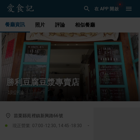
在 APP 開啟
餐廳資訊
照片
評論
相似餐廳
勝利豆腐豆漿專賣店
1
則評論
·
苗栗縣苑裡鎮新興路66號
現正營業: 07:00-12:30, 14:45-18:30