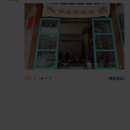
+
1
分享
開啟食記
›