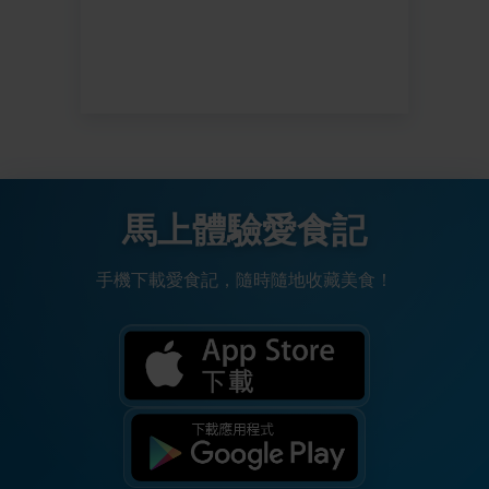
馬上體驗愛食記
手機下載愛食記，隨時隨地收藏美食！