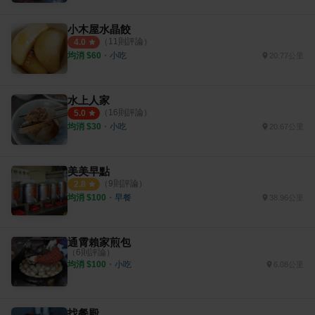
小木屋水晶餃
（
11
則評論）
4.0
均消 $
60
・
小吃
20.77公里
水上人家
（
16
則評論）
5.0
均消 $
30
・
小吃
20.67公里
美美早點
（
9
則評論）
2.8
均消 $
100
・
早餐
38.96公里
通霄賴家煎包
（
6
則評論）
均消 $
100
・
小吃
6.08公里
找餐殿