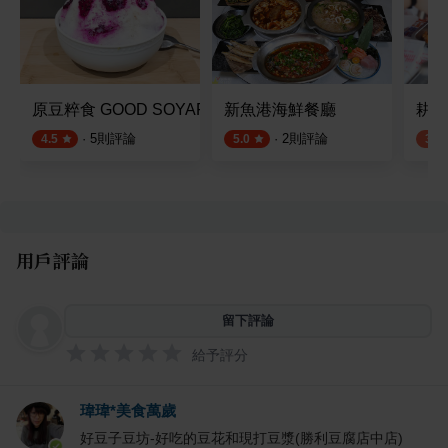
原豆粹食 GOOD SOYAFOOD
新魚港海鮮餐廳
耕牛
·
5
則評論
·
2
則評論
4.5
5.0
3.8
用戶評論
留下評論
給予評分
瑋瑋*美食萬歲
好豆子豆坊-好吃的豆花和現打豆漿(勝利豆腐店中店)