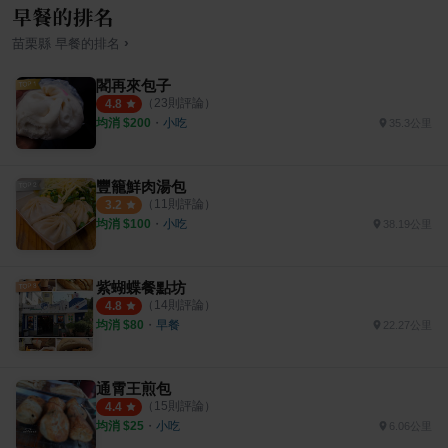
早餐的排名
›
苗栗縣
早餐
的排名
閣再來包子
（
23
則評論）
4.8
均消 $
200
・
小吃
35.3公里
豐籠鮮肉湯包
（
11
則評論）
3.2
均消 $
100
・
小吃
38.19公里
紫蝴蝶餐點坊
（
14
則評論）
4.8
均消 $
80
・
早餐
22.27公里
通霄王煎包
（
15
則評論）
4.4
均消 $
25
・
小吃
6.06公里