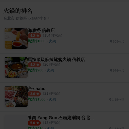
火鍋的排名
›
台北市
信義區
火鍋
的排名
海底撈 信義店
（
154
則評論）
4.2
均消 $
1000
・
火鍋
808公尺
馬辣頂級麻辣鴛鴦火鍋 信義店
（
20
則評論）
4.2
均消 $
900
・
火鍋
976公尺
合‧shabu
（
21
則評論）
3.6
均消 $
1500
・
火鍋
1.15公里
養鍋 Yang Guo 石頭涮涮鍋 台北松菸店
（
12
則評論）
5.0
均消 $
410
・
火鍋
1.18公里