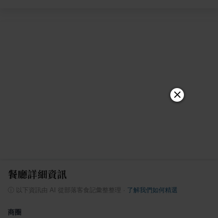
餐廳詳細資訊
ⓘ
以下資訊由 AI 從部落客食記彙整整理
·
了解我們如何精選
商圈