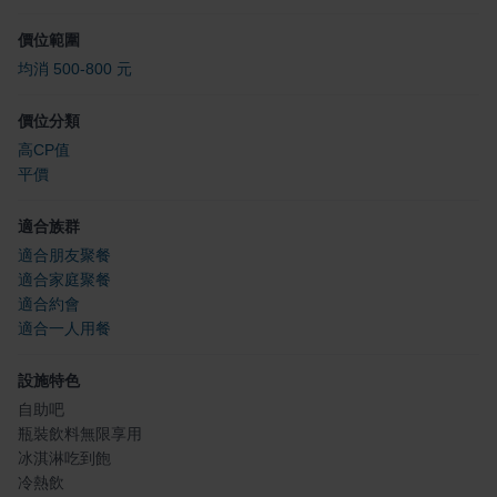
價位範圍
均消 500-800 元
價位分類
高CP值
平價
適合族群
適合朋友聚餐
適合家庭聚餐
適合約會
適合一人用餐
設施特色
自助吧
瓶裝飲料無限享用
冰淇淋吃到飽
冷熱飲