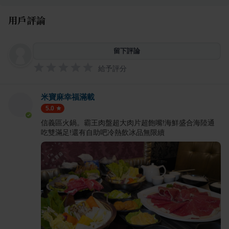
用戶評論
留下評論
給予評分
米寶麻幸福滿載
5.0
信義區火鍋。霸王肉盤超大肉片超飽嘴!海鮮盛合海陸通
吃雙滿足!還有自助吧冷熱飲冰品無限續