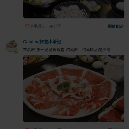
表示讚賞
分享
開啟食記
›
Catalina旅遊小筆記
丰名殿 第一涮涮鍋殿堂-信義殿｜信義區火鍋推薦