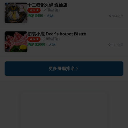
十二籃粥火鍋 逸仙店
（
27
則評論）
4.4
均消 $
450
・
火鍋
914公尺
初衷小鹿 Deer's hotpot Bistro
（
19
則評論）
4.6
均消 $
2000
・
火鍋
1.12公里
更多餐廳排名