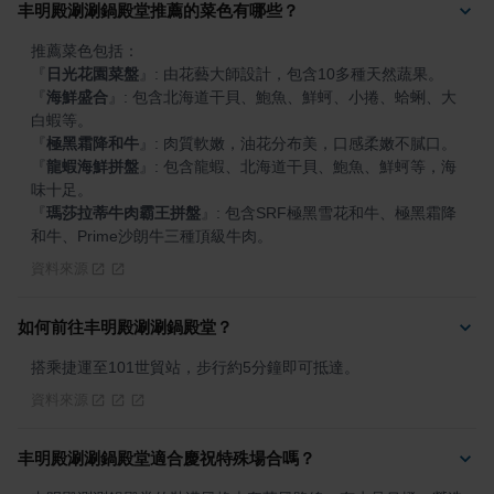
丰明殿涮涮鍋殿堂推薦的菜色有哪些？
『
日光花園菜盤
』
『
海鮮盛合
』
: 包含北海道干貝、鮑魚、鮮蚵、小捲、蛤蜊、大
『
極黑霜降和牛
』
『
龍蝦海鮮拼盤
』
: 包含龍蝦、北海道干貝、鮑魚、鮮蚵等，海
『
瑪莎拉蒂牛肉霸王拼盤
』
: 包含SRF極黑雪花和牛、極黑霜降
和牛、Prime沙朗牛三種頂級牛肉。
資料來源
如何前往丰明殿涮涮鍋殿堂？
搭乘捷運至101世貿站，步行約5分鐘即可抵達。
資料來源
丰明殿涮涮鍋殿堂適合慶祝特殊場合嗎？