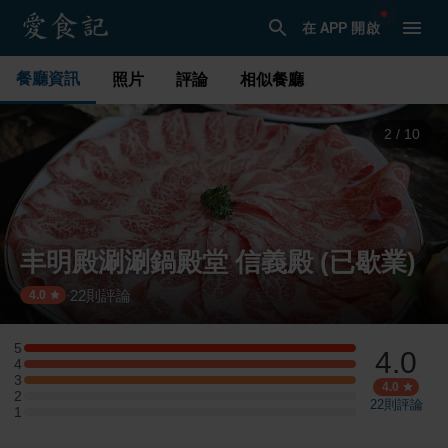
在 APP 開啟
餐廳資訊
照片
評論
相似餐廳
3
/
10
丰明殿涮涮鍋殿堂 信義殿 (已歇業)
22
則評論
·
4.0
5
4.0
5 星：1 則評論
4
4 星：1 則評論
3
3 星：1 則評論
4.0
2
2 星：0 則評論
22
則評論
1
1 星：0 則評論