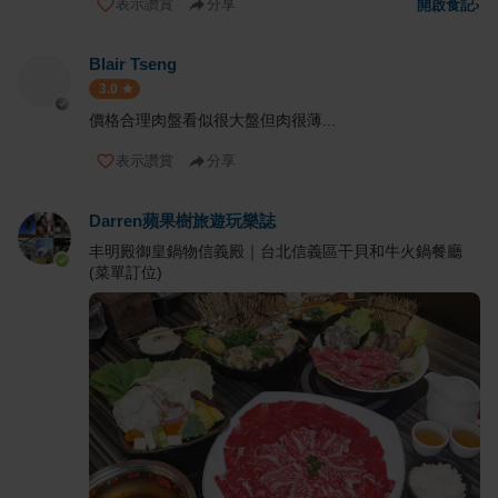
表示讚賞
分享
開啟食記
›
Blair Tseng
3.0
價格合理肉盤看似很大盤但肉很薄...
表示讚賞
分享
Darren蘋果樹旅遊玩樂誌
丰明殿御皇鍋物信義殿｜台北信義區干貝和牛火鍋餐廳
(菜單訂位)