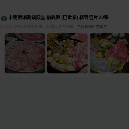
丰明殿涮涮鍋殿堂 信義殿 (已歇業)
精選照片
20
張
ⓘ
照片由合作部落客拍攝，AI 協助篩選精選
·
了解我們如何精選