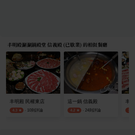
丰明殿涮涮鍋殿堂 信義殿 (已歇業) 的相似餐廳
​​​​​​​丰明殿 民權東店
這一鍋 信義殿
丰明
·
10
則評論
·
24
則評論
4.3
4.2
3.8