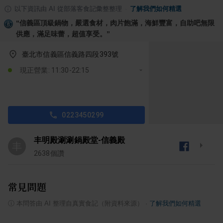
以下資訊由 AI 從部落客食記彙整整理
·
了解我們如何精選
“
信義區頂級鍋物，嚴選食材，肉片飽滿，海鮮豐富，自助吧無限
供應，滿足味蕾，超值享受。
”
臺北市信義區信義路四段393號
現正營業: 11:30-22:15
0223450299
丰明殿涮涮鍋殿堂-信義殿
丰
2638
個讚
常見問題
ⓘ
本問答由 AI 整理自真實食記（附資料來源）
·
了解我們如何精選