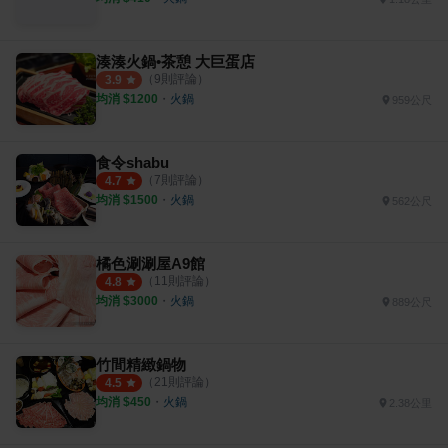
湊湊火鍋•茶憩 大巨蛋店
（
9
則評論）
3.9
均消 $
1200
・
火鍋
959公尺
食令shabu
（
7
則評論）
4.7
均消 $
1500
・
火鍋
562公尺
橘色涮涮屋A9館
（
11
則評論）
4.8
均消 $
3000
・
火鍋
889公尺
竹間精緻鍋物
（
21
則評論）
4.5
均消 $
450
・
火鍋
2.38公里