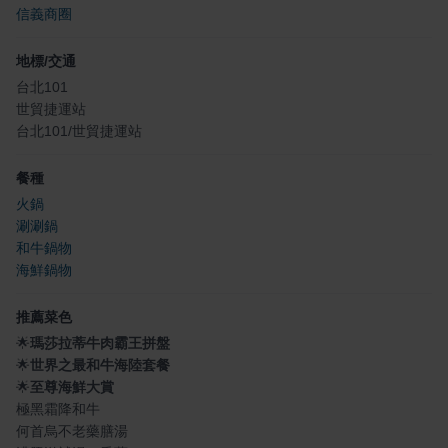
信義商圈
地標/交通
台北101
世貿捷運站
台北101/世貿捷運站
餐種
火鍋
涮涮鍋
和牛鍋物
海鮮鍋物
推薦菜色
🌟
瑪莎拉蒂牛肉霸王拼盤
🌟
世界之最和牛海陸套餐
🌟
至尊海鮮大賞
極黑霜降和牛
何首烏不老藥膳湯