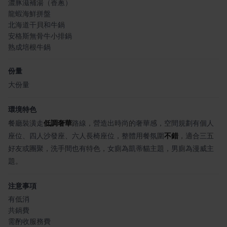
濃豚滋補湯（香蔥）
龍蝦海鮮拼盤
北海道干貝和牛鍋
安格斯無骨牛小排鍋
熟成培根牛鍋
份量
大份量
環境特色
餐廳裝潢走
低調奢華
路線，營造出時尚的奢華感，空間規劃有個人
座位、四人沙發座、六人長椅座位，整體用餐氛圍
不錯
，適合三五
好友或團聚，洗手間也有特色，女廁為凱蒂貓主題，男廁為漫威主
題。
注意事項
有低消
共鍋費
需酌收服務費