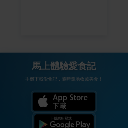
馬上體驗愛食記
手機下載愛食記，隨時隨地收藏美食！