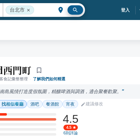
台北市
登入
od西門町
落客食記彙整整理
·
了解我們如何精選
南島風情打造度假氛圍，精釀啤酒與調酒，適合聚餐歡聚。
建議修改
找相似餐廳
酒吧
餐酒館
宵夜
4.5
4.5
6
則評論