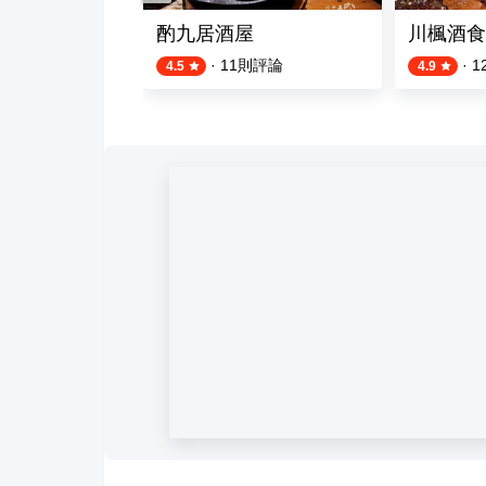
式居酒屋
酌九居酒屋
川楓酒食
則評論
·
11
則評論
·
1
4.5
4.9