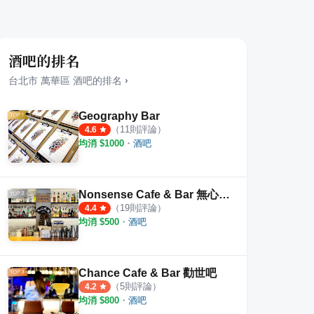
酒吧的排名
台北市
萬華區
酒吧
的排名
›
Geography Bar
（
11
則評論）
4.6
均消 $
1000
・
酒吧
Nonsense Cafe & Bar 無心戒酒互助會
（
19
則評論）
4.4
均消 $
500
・
酒吧
Chance Cafe & Bar 勸世吧
（
5
則評論）
4.2
均消 $
800
・
酒吧