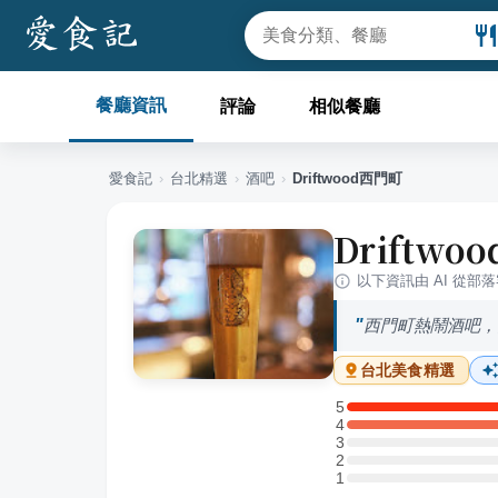
餐廳資訊
評論
相似餐廳
愛食記
›
台北
精選
›
酒吧
›
Driftwood西門町
Driftwo
以下資訊由 AI 從部
西門町熱鬧酒吧，
台北
美食精選
5
5 星：1 則評論
4
4 星：2 則評論
3
3 星：0 則評論
2
2 星：0 則評論
1
1 星：0 則評論