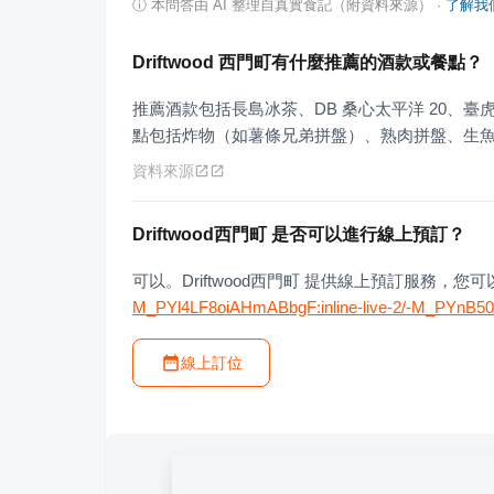
ⓘ
本問答由 AI 整理自真實食記（附資料來源）
·
了解我
Driftwood 西門町有什麼推薦的酒款或餐點？
推薦酒款包括長島冰茶、DB 桑心太平洋 20、臺虎 Cold I
點包括炸物（如薯條兄弟拼盤）、熟肉拼盤、生
資料來源
Driftwood西門町 是否可以進行線上預訂？
可以。Driftwood西門町 提供線上預訂服務，
M_PYl4LF8oiAHmABbgF:inline-live-2/-M_PYnB
線上訂位