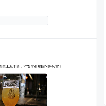
列｜以漂流木為主題，打造度假氛圍的啜飲室！