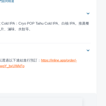
們如何精選
PA：Cryo POP Taihu Cold IPA、白柚 IPA。推薦餐
魚片、滷味、水餃等。
您可以透過以下連結進行預訂：
https://inline.app/order/-
50wqY_bxUWkFo