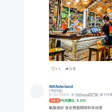
+
1
分享
WANderland
(
7
則評論)
於
2017/03/25
在
Driftwood西門町
留下評
均消價位: $
250
4.0
氣氛很好 坐在裡面聞得到木頭香