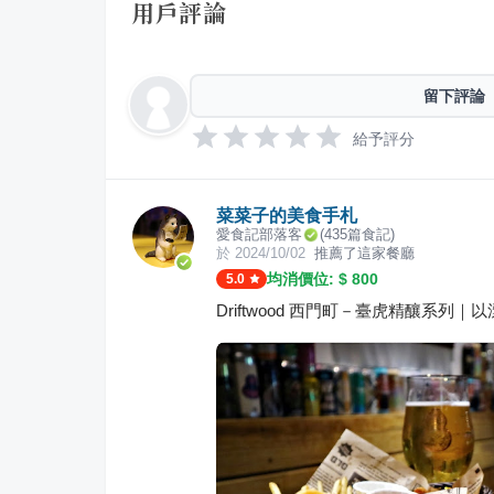
用戶評論
留下評論
給予評分
菜菜子的美食手札
愛食記部落客
(
435
篇食記)
於
2024/10/02
推薦了這家餐廳
均消價位: $
800
5.0
Driftwood 西門町－臺虎精釀系