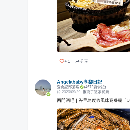
+
1
分享
Angelababy享樂日記
愛食記部落客
(
4672
篇食記)
於
2023/09/29
推薦了這家餐廳
西門酒吧｜峇里島度假風球賽餐廳『Dri