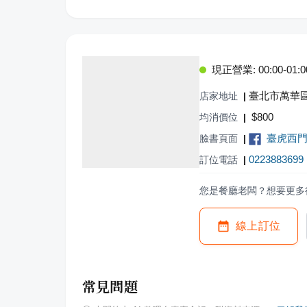
現正營業: 00:00-01:00,
臺北市萬華區
店家地址
|
$
800
均消價位
|
臺虎西門 Ta
臉書頁面
|
0223883699
訂位電話
|
您是餐廳老闆？想要更多
線上訂位
常見問題