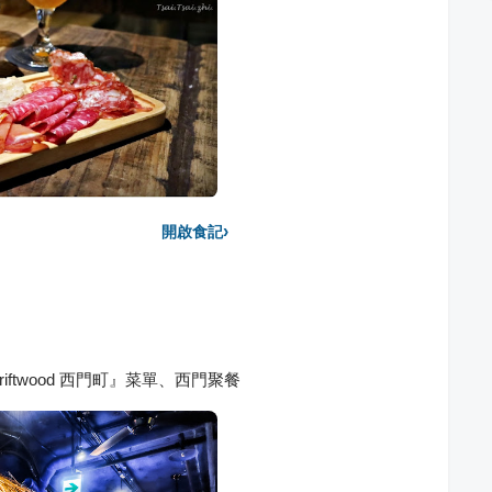
›
開啟食記
ftwood 西門町』菜單、西門聚餐