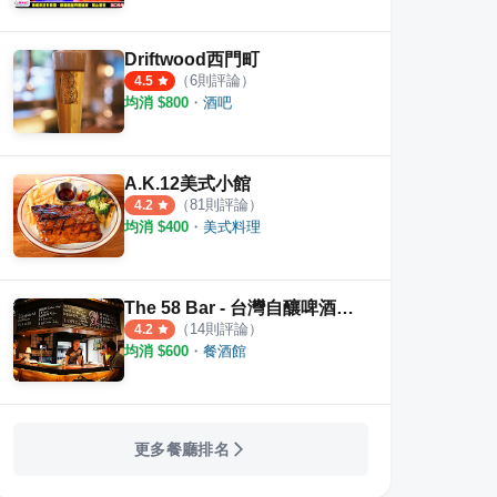
Driftwood西門町
（
6
則評論）
4.5
均消 $
800
・
酒吧
A.K.12美式小館
（
81
則評論）
4.2
均消 $
400
・
美式料理
The 58 Bar - 台灣自釀啤酒專賣
（
14
則評論）
4.2
均消 $
600
・
餐酒館
更多餐廳排名