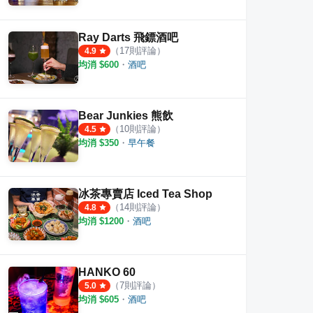
狗一下居食酒屋 西門店
聚樂
Ray Darts 飛鏢酒吧
·
53
則評論
·
18
則評論
3.6
5.0
（
17
則評論）
4.9
均消 $
600
・
酒吧
Bear Junkies 熊飲
（
10
則評論）
4.5
均消 $
350
・
早午餐
冰茶專賣店 Iced Tea Shop
（
14
則評論）
4.8
均消 $
1200
・
酒吧
HANKO 60
（
7
則評論）
5.0
均消 $
605
・
酒吧