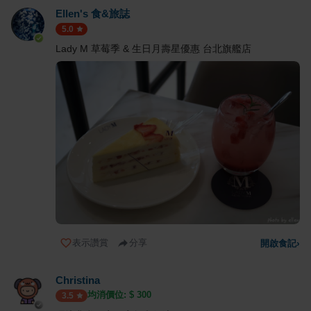
Ellen's 食&旅誌
5.0
Lady M 草莓季 & 生日月壽星優惠 台北旗艦店
表示讚賞
分享
開啟食記
›
Christina
均消價位: $
300
3.5