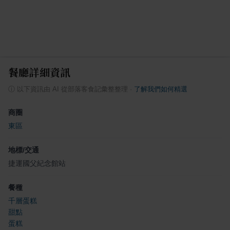
餐廳詳細資訊
ⓘ
以下資訊由 AI 從部落客食記彙整整理
·
了解我們如何精選
商圈
東區
地標/交通
捷運國父紀念館站
餐種
千層蛋糕
甜點
蛋糕