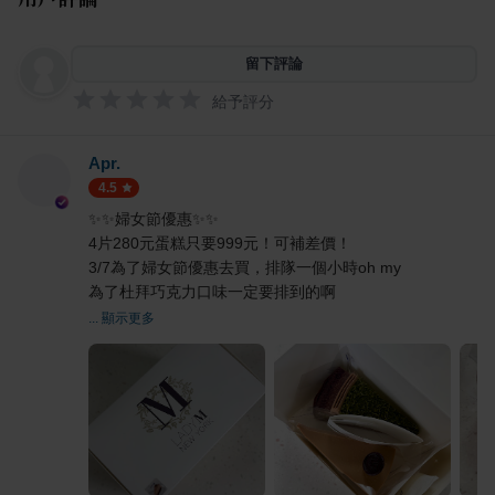
留下評論
給予評分
Apr.
4.5
✨✨婦女節優惠✨✨
4片280元蛋糕只要999元！可補差價！
3/7為了婦女節優惠去買，排隊一個小時oh my
為了杜拜巧克力口味一定要排到的啊
... 顯示更多