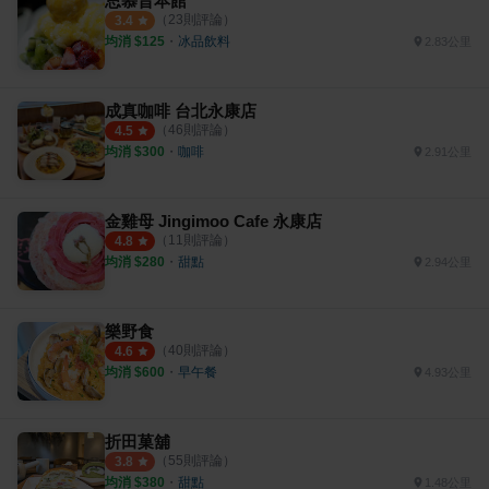
思慕昔本館
（
23
則評論）
3.4
均消 $
125
・
冰品飲料
2.83公里
成真咖啡 台北永康店
（
46
則評論）
4.5
均消 $
300
・
咖啡
2.91公里
金雞母 Jingimoo Cafe 永康店
（
11
則評論）
4.8
均消 $
280
・
甜點
2.94公里
樂野食
（
40
則評論）
4.6
均消 $
600
・
早午餐
4.93公里
折田菓舖
（
55
則評論）
3.8
均消 $
380
・
甜點
1.48公里