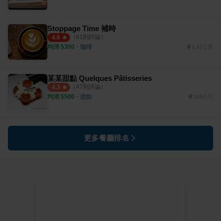
Stoppage Time 補時
（
61
則評論）
4.6
均消 $
300
・
咖啡
2.41公里
某某甜點 Quelques Pâtisseries
（
47
則評論）
4.3
均消 $
500
・
甜點
348公尺
更多餐廳排名