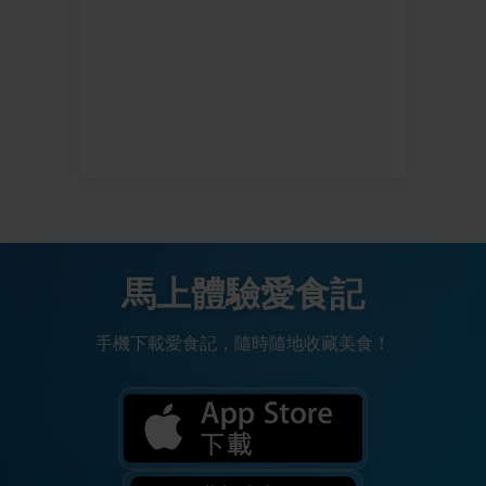
馬上體驗愛食記
手機下載愛食記，隨時隨地收藏美食！