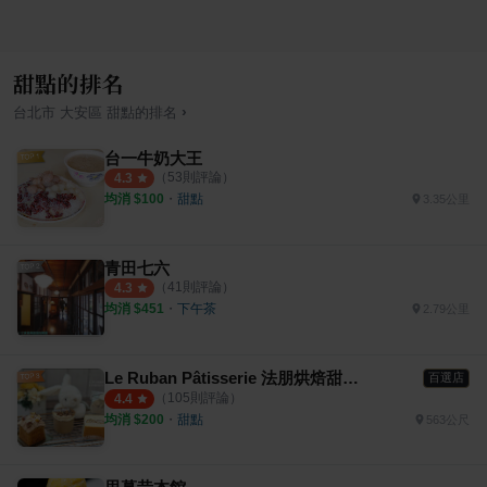
甜點的排名
›
台北市
大安區
甜點
的排名
台一牛奶大王
（
53
則評論）
4.3
均消 $
100
・
甜點
3.35公里
青田七六
（
41
則評論）
4.3
均消 $
451
・
下午茶
2.79公里
Le Ruban Pâtisserie 法朋烘焙甜點坊
百選店
（
105
則評論）
4.4
均消 $
200
・
甜點
563公尺