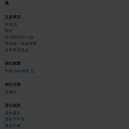
適
。
注意事項
有低消
限時
內用限時60分鐘
需加收一成服務費
蛋糕售完為止
價位範圍
均消 500-800 元
價位分類
高價位
適合族群
適合慶生
適合下午茶
適合約會