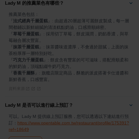
Lady M 的推薦菜色有哪些？
『
法式經典千層蛋糕
』
: 由超過20層超薄可麗餅皮製成，每一層
『
草莓千層蛋糕
』
: 採用切丁草莓，餅皮濕潤，奶餡香濃，與草
『
抹茶千層蛋糕
』
: 抹茶醬味道濃厚，不會過於甜膩，上面的抹
『
巧克力千層蛋糕
』
: 餅皮含有豐富的可可滋味，搭配滑順柔和
『
香蕉千層酥
』
: 旗艦店限定商品，酥脆的派皮搭著卡仕達醬和
新鮮香蕉，口感豐富。
資料來源
Lady M 是否可以進行線上預訂？
可以。Lady M 提供線上預訂服務，您可以透過以下連結進行預
訂：
https://www.opentable.com.tw/restaurant/profile/175391?
ref=18649