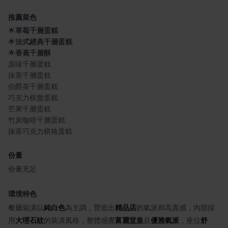
推薦菜色
🌟
草莓千層蛋糕
🌟
法式經典千層蛋糕
🌟
香蕉千層酥
原味千層蛋糕
抹茶千層蛋糕
伯爵茶千層蛋糕
巧克力棋盤蛋糕
芒果千層蛋糕
竹炭咖啡千層蛋糕
抹茶巧克力棋格蛋糕
份量
份量充足
環境特色
餐廳裝潢以
純白色
為主調，營造出
精品店
的氣派和高貴感，內部採
用
大理石紋
的裝潢風格，整體感覺
富麗堂皇
且
優雅氣派
，座位
舒