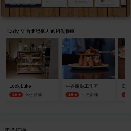
Lady M 台北旗艦店 的相似餐廳
Look Luke
午冬甜點工作室
Cun
·
25
則評論
·
29
則評論
4.6
4.5
4.8
用戶評論