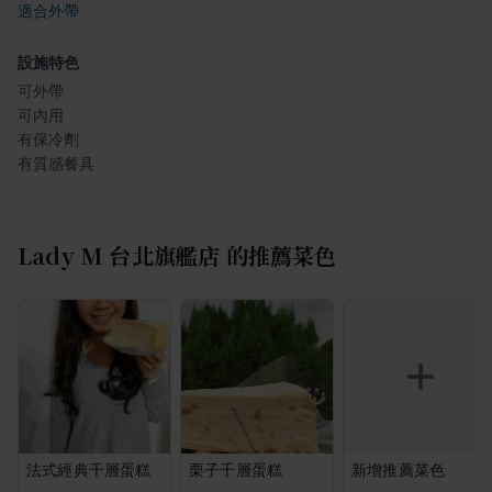
適合外帶
設施特色
可外帶
可內用
有保冷劑
有質感餐具
Lady M 台北旗艦店
的推薦菜色
法式經典千層蛋糕
栗子千層蛋糕
新增推薦菜色