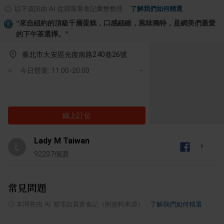
以下資訊由 AI 從部落客食記彙整整理
·
了解我們如何精選
“
來自紐約的頂級千層蛋糕，口感細緻，風味獨特，是網美們最愛
的下午茶選擇。
”
臺北市大安區光復南路240巷26號
今日營業: 11:00-20:00
線上訂位
Lady M Taiwan
L
92207
個讚
常見問題
ⓘ
本問答由 AI 整理自真實食記（附資料來源）
·
了解我們如何精選