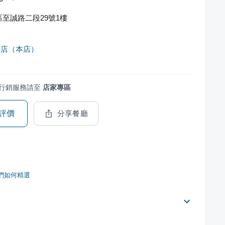
至誠路二段29號1樓
漿店（本店）
行銷服務請至
店家專區
評價
分享餐廳
們如何精選