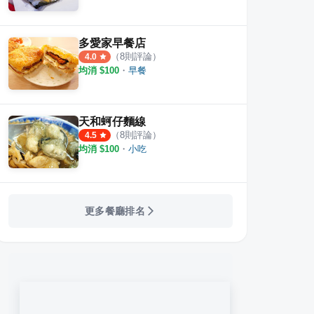
多愛家早餐店
（
8
則評論）
4.0
均消 $
100
・
早餐
天和蚵仔麵線
（
8
則評論）
4.5
均消 $
100
・
小吃
更多餐廳排名