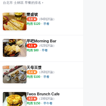
台北市
士林區
早餐
的排名
›
豐盛號
（
84
則評論）
3.9
均消 $
120
・
早餐
漿
小丁豆漿
豆漿
·
2
則評論
·
14
則評論
5.0
4.3
早吧Morning Bar
（
62
則評論）
4.5
均消 $
80
・
早餐
天母豆漿
（
26
則評論）
3.4
均消 $
100
・
早餐
Twos Brunch Cafe
（
19
則評論）
4.0
均消 $
150
・
早午餐