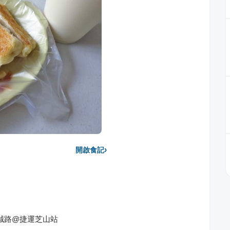
›
開啟食記
誠路@捷運芝山站