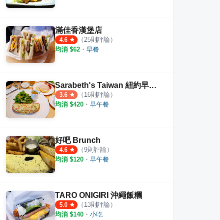
滿佳香漢堡店
（
25
則評論）
4.6
均消 $
62
・
早餐
Sarabeth's Taiwan 紐約早餐女王 台北天母SOGO店
（
16
則評論）
3.6
均消 $
420
・
早午餐
好吧 Brunch
（
9
則評論）
4.6
均消 $
120
・
早午餐
TARO ONIGIRI 沖繩飯糰
（
13
則評論）
5.0
均消 $
140
・
小吃