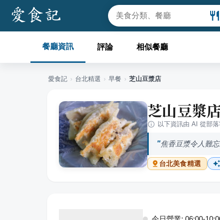
餐廳資訊
評論
相似餐廳
愛食記
›
台北
精選
›
早餐
›
芝山豆漿店
芝山豆漿
以下資訊由 AI 從部
焦香豆漿令人難忘
台北
美食精選
今日營業: 06:00-10:0