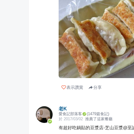
表示讚賞
分享
老K
愛食記部落客
(
1479
篇食記)
於
2017/03/02
推薦了這家餐廳
有超好吃鍋貼的豆漿店-芝山豆漿@至