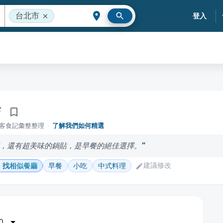
台北市
登入
店
落客食記彙整整理
·
了解我們如何精選
，還有超美味的鍋貼，是早餐的絕佳選擇。
建議修改
找相似餐廳
早餐
小吃
中式料理
0