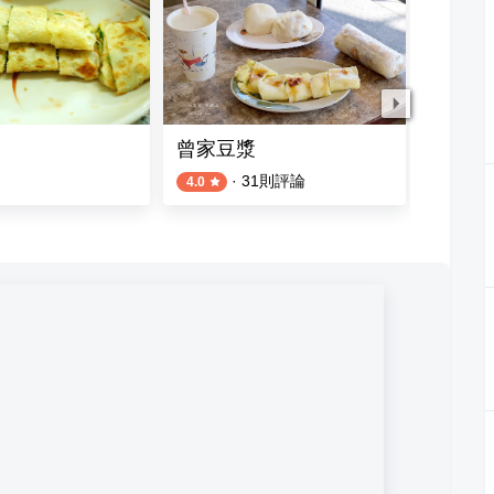
曾家豆漿
洪記豆
·
31
則評論
4.0
4.0