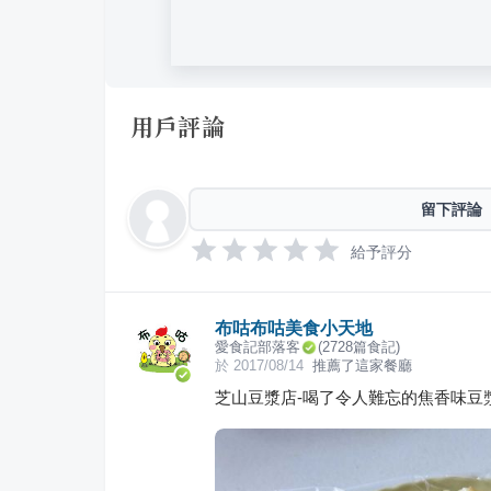
用戶評論
留下評論
給予評分
布咕布咕美食小天地
愛食記部落客
(
2728
篇食記)
於
2017/08/14
推薦了這家餐廳
芝山豆漿店-喝了令人難忘的焦香味豆