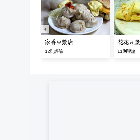
家香豆漿店
花花豆漿
則評論
12
則評論
11
則評論