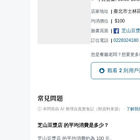
臺北市士林區
店家地址
|
$
100
均消價位
|
芝山豆
臉書頁面
|
0228324180
訂位電話
|
您是餐廳老闆？想要更多
觀看
2
則用戶
常見問題
ⓘ
本問答由 AI 整理自真實食記（附資料來源）
·
了解我
芝山豆漿店 的平均消費是多少？
芝山豆漿店 的平均消費約為 100 元。