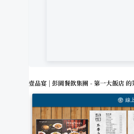
壹品宴 | 彭園餐飲集團 - 第一大飯店
的
線上