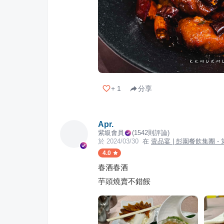
+
1
分享
Apr.
紫級會員
(
1542
則評論)
於
2024/03/30
在
壹品宴 | 彭園餐飲集團 -
4.0
春酒春酒
芋頭燒賣不錯餒