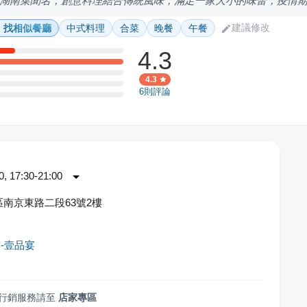
湖南菜聞名，創意料理結合傳統風味，滿足一家大小的味蕾，疫情
建議修改
找相似餐廳
中式料理
合菜
晚餐
午餐
4.3
4.3
6
則評論
 17:30-21:00
南京東路二段63號2樓
-壹品宴
行銷服務請至
店家專區