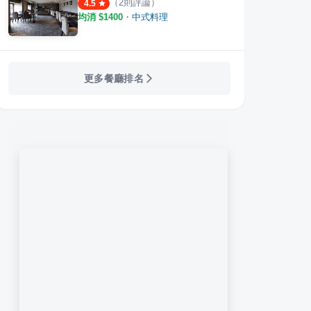
（
2
則評論）
4.5
均消 $
1400
・
中式料理
更多餐廳排名