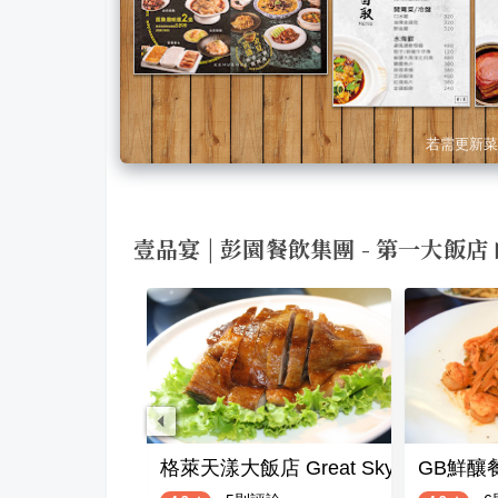
若需更新菜
壹品宴 | 彭園餐飲集團 - 第一大飯店
格萊天漾大飯店 Great Skyview
GB鮮釀