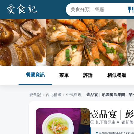
餐廳資訊
菜單
評論
相似餐廳
愛食記
›
台北
精選
›
中式料理
›
壹品宴 | 彭園餐飲集團 - 
壹品宴 | 
以下資訊由 AI 從部