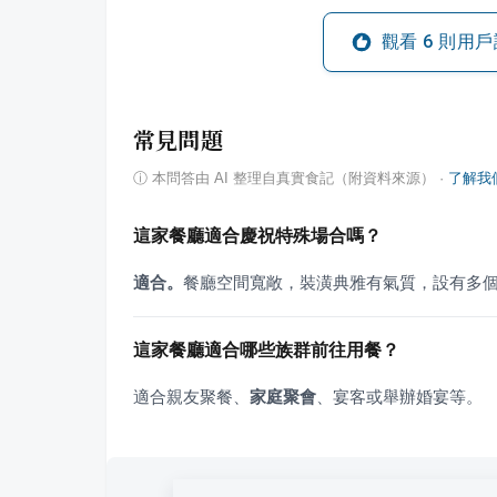
觀看
6
則用戶
常見問題
ⓘ
本問答由 AI 整理自真實食記（附資料來源）
·
了解我
這家餐廳適合慶祝特殊場合嗎？
適合。
餐廳空間寬敞，裝潢典雅有氣質，設有多
這家餐廳適合哪些族群前往用餐？
適合親友聚餐、
家庭聚會
、宴客或舉辦婚宴等。