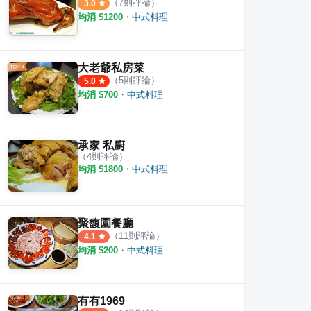
（
7
則評論）
3.0
均消 $
1200
・
中式料理
大老爺私房菜
（
5
則評論）
5.0
均消 $
700
・
中式料理
承家 私廚
（
4
則評論）
均消 $
1800
・
中式料理
聚馥園餐廳
（
11
則評論）
4.1
均消 $
200
・
中式料理
飯店敘香園
金龍廳 圓山大飯店
圓苑
有有1969