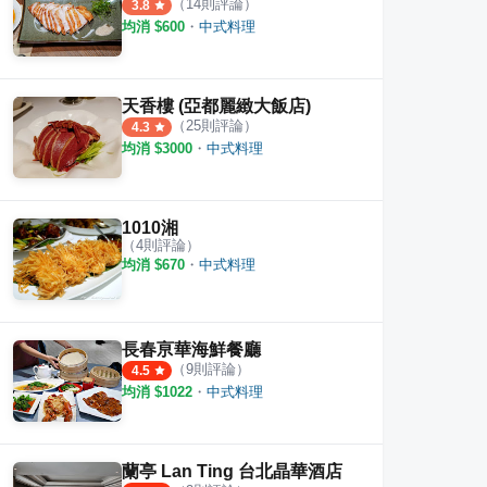
·
12
則評論
·
17
則評論
4.2
4.3
（
14
則評論）
3.8
均消 $
600
・
中式料理
天香樓 (亞都麗緻大飯店)
（
25
則評論）
4.3
均消 $
3000
・
中式料理
1010湘
（
4
則評論）
均消 $
670
・
中式料理
長春亰華海鮮餐廳
（
9
則評論）
4.5
均消 $
1022
・
中式料理
蘭亭 Lan Ting 台北晶華酒店