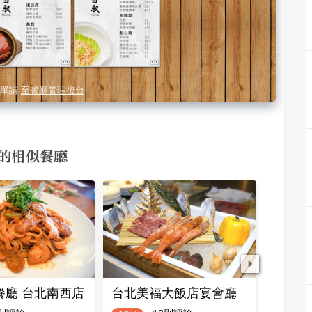
單請
至餐廳管理後台
 的相似餐廳
餐廳 台北南西店
台北美福大飯店宴會廳
第一大