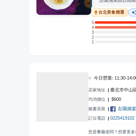
彭園湘菜館以精緻
台北
美食精選
5
5 星：1 則評論
4
4 星：2 則評論
3
3 星：0 則評論
2
2 星：0 則評論
1
1 星：0 則評論
今日營業: 11:30-14:00,
臺北市中山區
店家地址
|
$
600
均消價位
|
彭園婚宴
臉書頁面
|
0225419102
訂位電話
|
您是餐廳老闆？想要更多