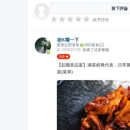
留下評論
給予評分
老K嘴一下
愛食記部落客
(
491
篇食記)
於
2025/07/28
推薦了這家餐廳
5.0
【彭園壹品宴】湘菜經典代表，日常
菜(菜單)