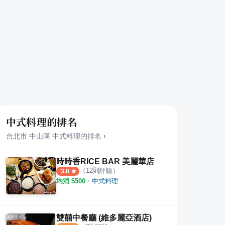
中式料理的排名
台北市
中山區
中式料理
的排名
›
時時香RICE BAR 美麗華店
（
12
則評論）
3.8
均消 $
500
・
中式料理
雙囍中餐廳 (維多麗亞酒店)