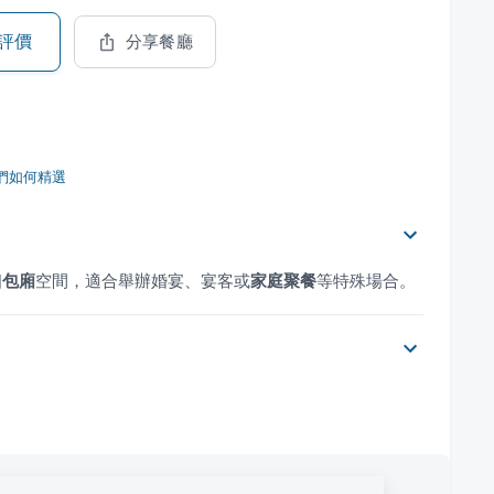
評價
分享餐廳
們如何精選
個
包廂
空間，適合舉辦婚宴、宴客或
家庭聚餐
等特殊場合。