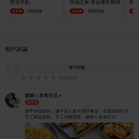
靜宜早點
幸福之家 黃金煉乳饅頭
貳食
·
6
則評論
·
10
則評論
4.8
4.4
4.5
用戶評論
留下評論
給予評分
糖糖's 享食生活 ♥
4.0
逢甲幸福廚房｜逢甲超人氣平價早餐店，自製鮮奶吐司，
手工酥皮蛋餅，手工老麵漢堡 - 糖糖's 享食生活