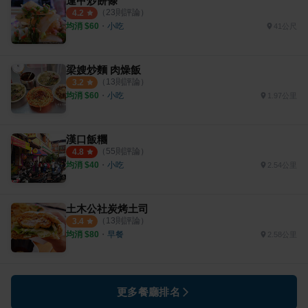
逢甲炒餅條
（
23
則評論）
4.2
均消 $
60
・
小吃
41公尺
梁嫂炒麵 肉燥飯
（
13
則評論）
3.2
均消 $
60
・
小吃
1.97公里
漢口飯糰
（
55
則評論）
4.8
均消 $
40
・
小吃
2.54公里
土木公社炭烤土司
（
13
則評論）
3.4
均消 $
80
・
早餐
2.58公里
更多餐廳排名