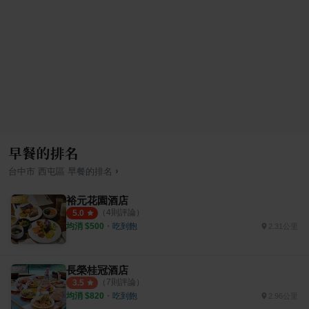
早餐的排名
›
台中市
西屯區
早餐
的排名
裕元花園酒店
（
4
則評論）
5.0
均消 $
500
・
吃到飽
2.31公里
長榮桂冠酒店
（
7
則評論）
3.5
均消 $
820
・
吃到飽
2.96公里