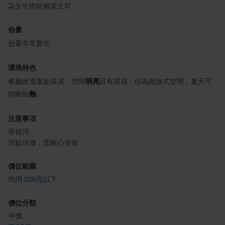
花生牛肉歐姆蛋土司
份量
份量非常實在
環境特色
餐廳經過重新裝潢，空間
明亮
且有質感，但為開放式空間，夏天可
能略顯
熱
。
注意事項
有低消
現點現做，需耐心等候
價位範圍
均消 200元以下
價位分類
平價