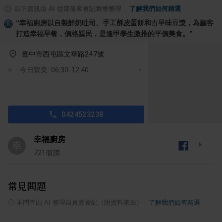
以下資訊由 AI 從部落客食記彙整整理
·
了解我們如何精選
“
幸福廚房以自製鮮奶吐司、手工酥皮蛋餅和古早味豆漿，為顧客
打造幸福早餐，價格親民，是逢甲學生激推的平價美食。
”
臺中市西屯區文華路247號
今日營業: 06:30-12:40
0424523238
幸福廚房
幸
721
個讚
常見問題
ⓘ
本問答由 AI 整理自真實食記（附資料來源）
·
了解我們如何精選