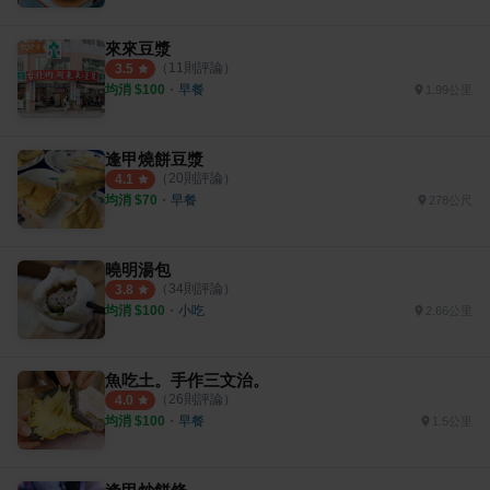
來來豆漿
（
11
則評論）
3.5
均消 $
100
・
早餐
1.99公里
逢甲燒餅豆漿
（
20
則評論）
4.1
均消 $
70
・
早餐
278公尺
曉明湯包
（
34
則評論）
3.8
均消 $
100
・
小吃
2.66公里
魚吃土。手作三文治。
（
26
則評論）
4.0
均消 $
100
・
早餐
1.5公里