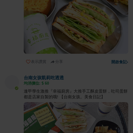
表示讚賞
分享
開啟食記
›
台南女孩凱莉吃透透
均消價位: $
60
逢甲學生激推『幸福廚房』大推手工酥皮蛋餅，吐司蛋餅
都是店家自製的哦! 【台南女孩。美食日記】