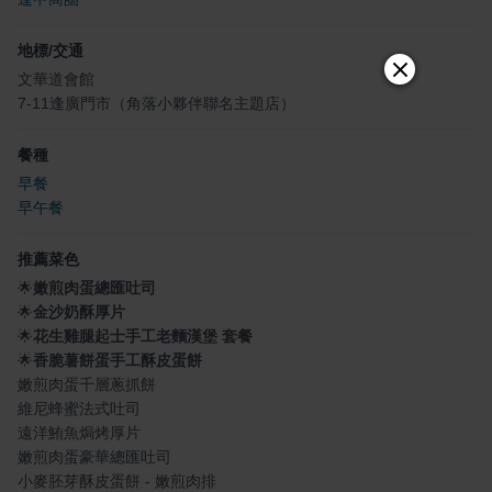
地標/交通
文華道會館
7-11逢廣門市（角落小夥伴聯名主題店）
餐種
早餐
早午餐
推薦菜色
🌟
嫩煎肉蛋總匯吐司
🌟
金沙奶酥厚片
🌟
花生雞腿起士手工老麵漢堡 套餐
🌟
香脆薯餅蛋手工酥皮蛋餅
嫩煎肉蛋千層蔥抓餅
維尼蜂蜜法式吐司
遠洋鮪魚焗烤厚片
嫩煎肉蛋豪華總匯吐司
小麥胚芽酥皮蛋餅 - 嫩煎肉排