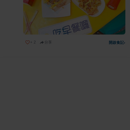
+
2
分享
開啟食記
›