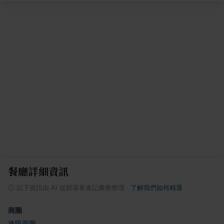
餐廳詳細資訊
ⓘ
以下資訊由 AI 從部落客食記彙整整理
·
了解我們如何精選
商圈
逢甲商圈