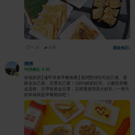
+
10
分享
開啟食記
›
擠擠
均消價位: $
50
幸福廚房║逢甲美食早餐推薦║老闆堅持吐司自己做、蛋
餅皮自己擀、豆漿自己磨！100%鮮奶吐司、小麥胚芽酥
皮蛋餅、古早味黃金豆漿，店裡還使用高大鮮乳！一整天
的幸福就從早餐開始吧！