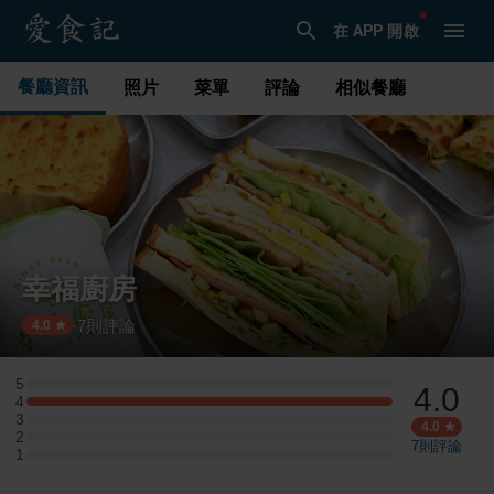
在 APP 開啟
餐廳資訊
照片
菜單
評論
相似餐廳
幸福廚房
7
則評論
·
4.0
5
4.0
5 星：0 則評論
4
4 星：1 則評論
3
3 星：0 則評論
4.0
2
2 星：0 則評論
7
則評論
1
1 星：0 則評論