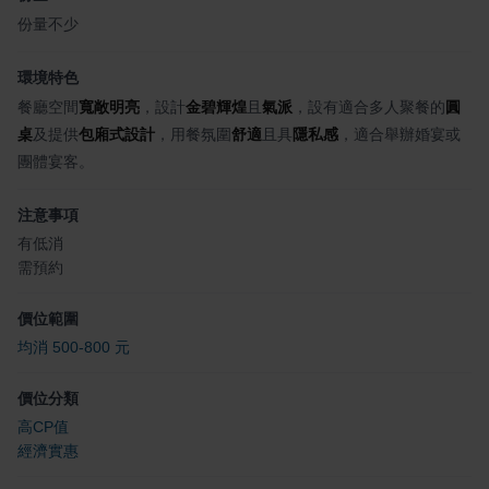
份量不少
環境特色
餐廳空間
寬敞明亮
，設計
金碧輝煌
且
氣派
，設有適合多人聚餐的
圓
桌
及提供
包廂式設計
，用餐氛圍
舒適
且具
隱私感
，適合舉辦婚宴或
團體宴客。
注意事項
有低消
需預約
價位範圍
均消 500-800 元
價位分類
高CP值
經濟實惠