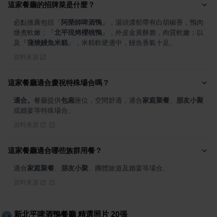
這家餐廳的招牌菜是什麼？
必點推薦包括
『
阿榮師啤酒鴨
』
，湯頭濃郁帶有白胡椒香，鴨肉
燉煮軟嫩；
『
北平現烤櫻桃鴨
』
，外皮金黃酥脆，肉質軟嫩；以
及
『
蒲燒鰻魚米糕
』
，米糕軟硬適中，鰻魚香氣十足。
資料來源
這家餐廳適合慶祝特殊場合嗎？
適合。
餐廳提供
包廂
座位，空間舒適，適合
家庭聚餐
、
朋友小聚
或婚宴等特殊場合。
資料來源
這家餐廳適合哪些族群用餐？
適合
家庭聚餐
、
朋友小聚
、團體旅遊及婚宴等場合。
資料來源
新北平啤酒鴨餐廳
精選照片
20
張