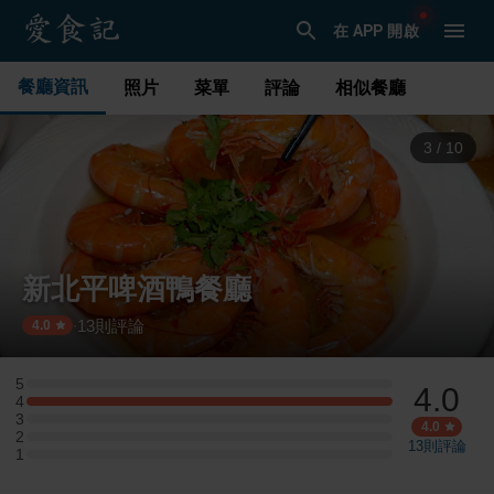
在 APP 開啟
餐廳資訊
照片
菜單
評論
相似餐廳
3
/
10
新北平啤酒鴨餐廳
13
則評論
·
4.0
5
4.0
5 星：0 則評論
4
4 星：2 則評論
3
3 星：0 則評論
4.0
2
2 星：0 則評論
13
則評論
1
1 星：0 則評論