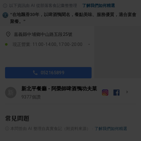
以下資訊由 AI 從部落客食記彙整整理
·
了解我們如何精選
“
在地飄香30年，以啤酒鴨聞名，餐點美味、服務優質，適合宴會
聚餐。
”
嘉義縣中埔鄉中山路五段25號
現正營業: 11:00-14:00, 17:00-20:00
052165899
新北平餐廳 - 阿榮師啤酒鴨功夫菜
新
9377
個讚
常見問題
ⓘ
本問答由 AI 整理自真實食記（附資料來源）
·
了解我們如何精選