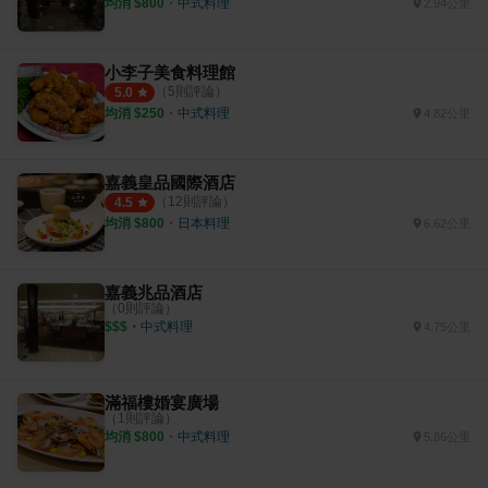
均消 $
800
・
中式料理
2.94公里
小李子美食料理館
（
5
則評論）
5.0
均消 $
250
・
中式料理
4.82公里
嘉義皇品國際酒店
（
12
則評論）
4.5
均消 $
800
・
日本料理
6.62公里
嘉義兆品酒店
（
0
則評論）
$$$
・
中式料理
4.75公里
滿福樓婚宴廣場
（
1
則評論）
均消 $
800
・
中式料理
5.86公里