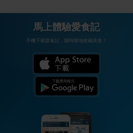
馬上體驗愛食記
手機下載愛食記，隨時隨地收藏美食！