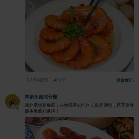
表示讚賞
分享
開啟食記
›
肉依小姐吃什麼
新北平婚宴餐廳｜在地飄香30年的人氣啤酒鴨，尾牙聚餐
慶生推薦好選擇！