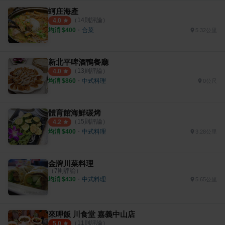
蚵庄海產
（
14
則評論）
4.0
均消 $
400
・
合菜
5.32公里
新北平啤酒鴨餐廳
（
13
則評論）
4.0
均消 $
860
・
中式料理
0公尺
體育館海鮮碳烤
（
15
則評論）
4.2
均消 $
400
・
中式料理
3.28公里
金牌川菜料理
（
7
則評論）
均消 $
430
・
中式料理
5.65公里
來呷飯 川食堂 嘉義中山店
（
11
則評論）
5.0