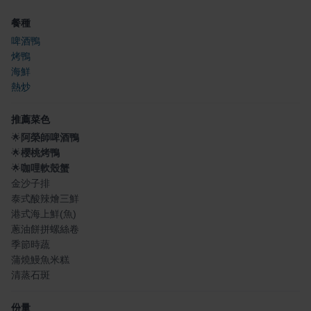
餐種
啤酒鴨
烤鴨
海鮮
熱炒
推薦菜色
🌟
阿榮師啤酒鴨
🌟
櫻桃烤鴨
🌟
咖哩軟殼蟹
金沙子排
泰式酸辣燴三鮮
港式海上鮮(魚)
蔥油餅拼螺絲卷
季節時蔬
蒲燒鰻魚米糕
清蒸石斑
份量