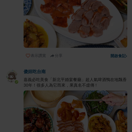
表示讚賞
分享
開啟食記
›
傻妞吃台南
嘉義必吃美食「新北平婚宴餐廳」超人氣啤酒鴨在地飄香
30年！很多人為它而來，果真名不虛傳 !