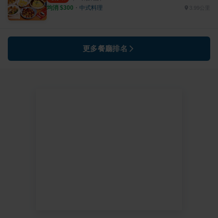
均消 $
300
・
中式料理
3.99公里
更多餐廳排名