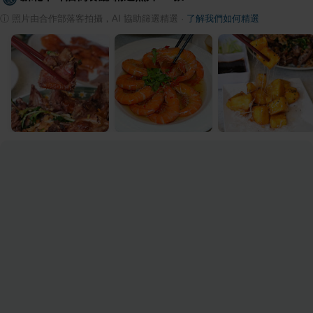
ⓘ
照片由合作部落客拍攝，AI 協助篩選精選
·
了解我們如何精選