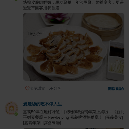
烤鴨皮脆肉鮮嫩，親友聚餐、年節團聚、婚禮宴客，更是
遊覽車團客用餐首選
表示讚賞
分享
開啟食記
›
愛麗絲的吃不停人生
嘉義50年在地好味道！阿榮師啤酒鴨年菜上桌啦～《新北
平婚宴餐廳 – Newbeiping 嘉義啤酒鴨餐廳 》 |嘉義美食|
|嘉義年菜| |宴會餐廳|