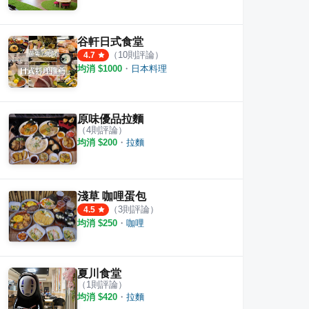
谷軒日式食堂
（
10
則評論）
4.7
均消 $
1000
・
日本料理
原味優品拉麵
（
4
則評論）
均消 $
200
・
拉麵
淺草 咖哩蛋包
（
3
則評論）
4.5
均消 $
250
・
咖哩
夏川食堂
（
1
則評論）
均消 $
420
・
拉麵