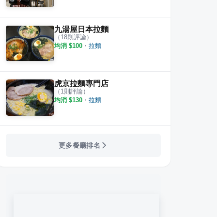
九湯屋日本拉麵
（
18
則評論）
均消 $
100
・
拉麵
虎京拉麵專門店
（
1
則評論）
均消 $
130
・
拉麵
更多餐廳排名