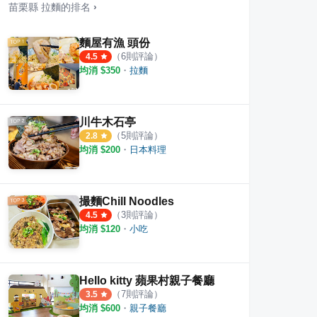
苗栗縣
拉麵
的排名
›
麵屋有漁 頭份
（
6
則評論）
4.5
均消 $
350
・
拉麵
川牛木石亭
（
5
則評論）
2.8
均消 $
200
・
日本料理
日春木瓜牛奶
川原
·
7
則評論
1
則評論
4.0
撮麵Chill Noodles
（
3
則評論）
4.5
均消 $
120
・
小吃
Hello kitty 蘋果村親子餐廳
（
7
則評論）
3.5
均消 $
600
・
親子餐廳