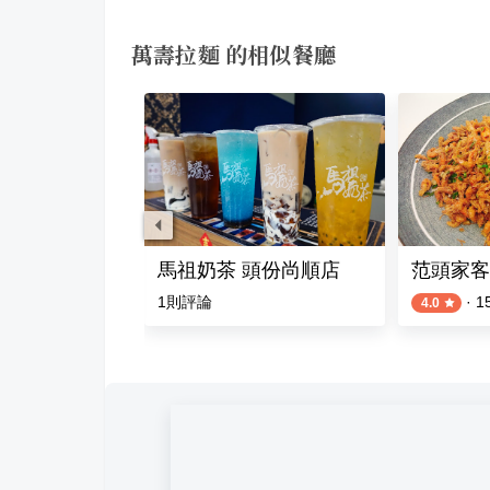
萬壽拉麵 的相似餐廳
食堂 頭份店
馬祖奶茶 頭份尚順店
范頭家客
評論
1
則評論
·
1
4.0