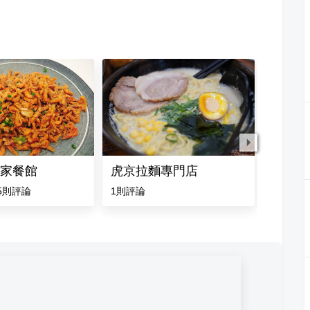
家餐館
虎京拉麵專門店
胡家院
5
則評論
1
則評論
4.5