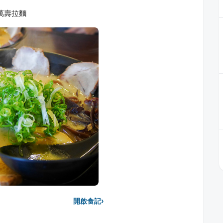
萬壽拉麵
›
開啟食記