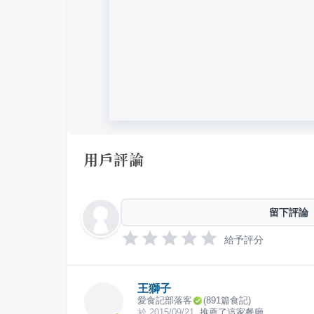
用戶評論
留下評論
給予評分
王獅子
愛食記部落客
(
891
篇食記)
於
2015/09/21
推薦了這家餐廳