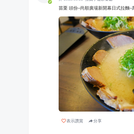
苗栗 頭份–尚順廣場新開幕日式拉麵–
表示讚賞
分享