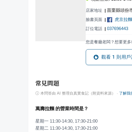
苗栗縣頭份市
店家地址
|
虎京拉
臉書頁面
|
037696443
訂位電話
|
您是餐廳老闆？想要更多
觀看
1
則用戶
常見問題
ⓘ
本問答由 AI 整理自真實食記（附資料來源）
·
了解我
萬壽拉麵 的營業時間是？
星期一 11:30-14:30, 17:30-21:00

星期二 11:30-14:30, 17:30-21:00
