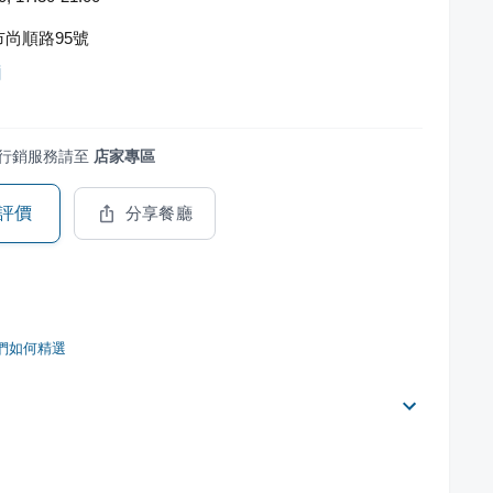
尚順路95號
麵
行銷服務請至
店家專區
評價
分享餐廳
們如何精選