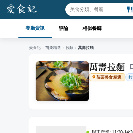
餐廳資訊
評論
相似餐廳
愛食記
›
苗栗
精選
›
拉麵
›
萬壽拉麵
萬壽拉麵
拉
苗栗
美食精選
現正營業: 11:30-14:30,