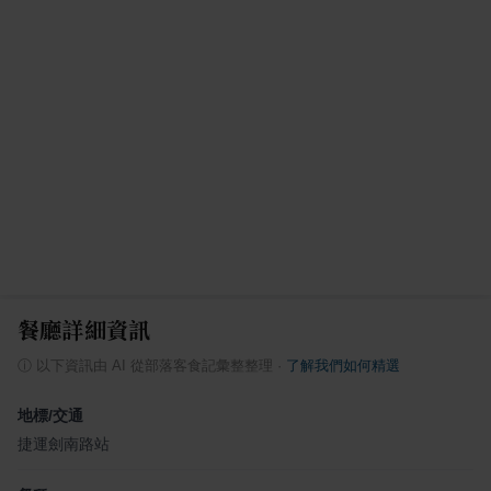
餐廳詳細資訊
ⓘ
以下資訊由 AI 從部落客食記彙整整理
·
了解我們如何精選
地標/交通
捷運劍南路站