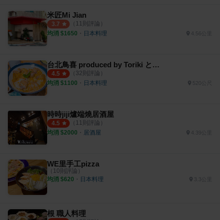
米匠Mi Jian
（
11
則評論）
3.7
均消 $
1650
・
日本料理
4.56公里
台北鳥喜 produced by Toriki とり喜
（
32
則評論）
4.5
均消 $
1100
・
日本料理
520公尺
時時jiji爐端燒居酒屋
（
11
則評論）
4.5
均消 $
2000
・
居酒屋
4.39公里
WE里手工pizza
（
10
則評論）
均消 $
620
・
日本料理
3.3公里
根 職人料理