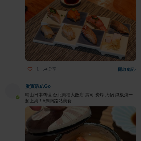
+
1
分享
開啟食記
›
蛋寶趴趴Go
晴山日本料理 台北美福大飯店 壽司 炭烤 火鍋 鐵板燒一
起上桌！#劍南路站美食