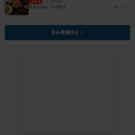
（
17
則評論）
4.8
均消 $
1580
・
日本料理
4.21公里
更多餐廳排名