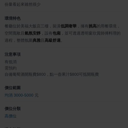
份量看起來雖然很少
環境特色
餐廳位於美福大飯店三樓，裝潢
低調奢華
，擁有
挑高
的用餐環境，
空間寬敞且
氣氛安靜
，設有
包廂
，並可透過透明窗欣賞師傅料理的
過程，整體氛圍
典雅
且
高級舒適
。
注意事項
有低消
需預約
自備葡萄酒開瓶費$800，點一壺果汁$800可抵開瓶費
價位範圍
均消 3000-5000 元
價位分類
高價位