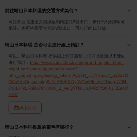
前往晴山日本料理的交通方式為何？
可搭乘台北捷運文湖線至劍南路站2號出口，步行約8分鐘即可
抵達。也可搭乘至大直站3號出口，再步行約10分鐘。
晴山日本料理 是否可以進行線上預訂？
可以。晴山日本料理 提供線上預訂服務，您可以透過以下連結
進行預訂：
https://www.tablecheck.com/grand-mayfull-hotel-
taipei-haruyama-japanese/reserve?
utm_source=google&rwg_token=AE37R_iOcYKSav7_u1227M
OAo3HcOgsqcbgkg6-lYJASsj0KiDyiWOxpVk_tekFTxdp-W9N-
7xy1wTcLRoDo78NOGN_2_VejQ0Tk8UpJMR3YBhiT1jEEabM
%3D
線上訂位
晴山日本料理推薦的菜色有哪些？