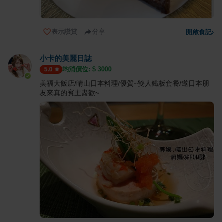
表示讚賞
分享
開啟食記
›
小卡的美麗日誌
均消價位: $
3000
5.0
美福大飯店/晴山日本料理/優質~雙人鐵板套餐/邀日本朋
友來真的賓主盡歡~