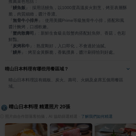
『
鰻魚飯
』
: 採用活鰻魚，以1000度高溫炭火割烹，烤至表層酥
『
無骨牛小排丼
』
: 使用美國Prime等級無骨牛小排，搭配和風
『
蟹肉散壽司
』
: 新鮮生食級去殼蟹肉搭配鮭魚卵、香菇，色彩
『
炭烤和牛
』
『
鰻丼
』
: 烤至金黃酥脆，香氣撲鼻，醬汁刷得恰到好處。
晴山日本料理有哪些用餐區域？
晴山日本料理設有鐵板、炭火、壽司、火鍋及桌席五個用餐區
域。
晴山日本料理
精選照片
20
張
ⓘ
照片由合作部落客拍攝，AI 協助篩選精選
·
了解我們如何精選