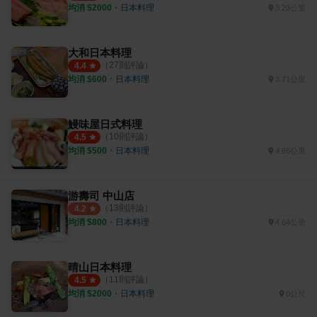
均消 $
2000
・
日本料理
3.23公里
大和日本料理
（
27
則評論）
4.4
均消 $
600
・
日本料理
3.71公里
鰻味屋日式料理
（
10
則評論）
4.5
均消 $
500
・
日本料理
4.66公里
游壽司 中山店
（
13
則評論）
4.2
均消 $
800
・
日本料理
4.64公里
晴山日本料理
（
11
則評論）
4.5
均消 $
2000
・
日本料理
0公尺