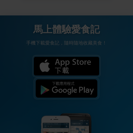
馬上體驗愛食記
手機下載愛食記，隨時隨地收藏美食！