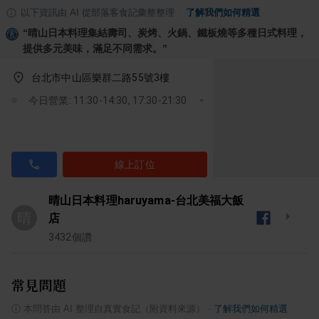
以下資訊由 AI 從部落客食記彙整整理
·
了解我們如何精選
“
晴山日本料理集結壽司、炭烤、火鍋、鐵板燒等多種日式料理，
提供多元美味，滿足不同需求。
”
台北市中山區樂群二路55號3樓
今日營業: 11:30-14:30, 17:30-21:30
線上訂位
晴山日本料理haruyama-台北美福大飯
晴
店
3432
個讚
常見問題
ⓘ
本問答由 AI 整理自真實食記（附資料來源）
·
了解我們如何精選