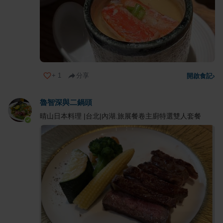
+
1
分享
開啟食記
›
魯智深與二鍋頭
晴山日本料理 |台北|內湖.旅展餐卷主廚特選雙人套餐