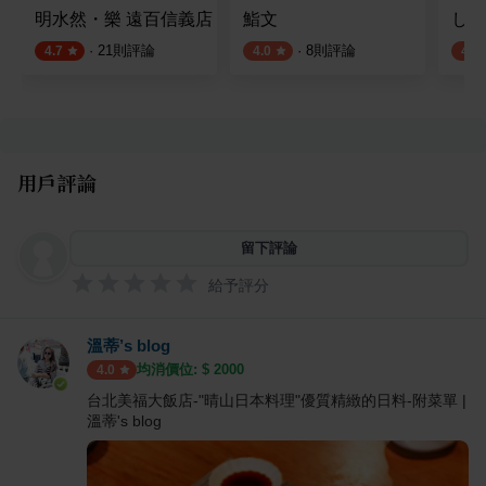
明水然・樂 遠百信義店
鮨文
しゃ
·
21
則評論
·
8
則評論
4.7
4.0
4.2
用戶評論
留下評論
給予評分
溫蒂’s blog
均消價位: $
2000
4.0
台北美福大飯店-"晴山日本料理"優質精緻的日料-附菜單 |
溫蒂's blog