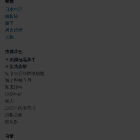
餐種
日本料理
鐵板燒
壽司
炭火燒烤
火鍋
推薦菜色
🌟
美國極黑和牛
🌟
炭烤龍蝦
安康魚肝鮮蝦橙醋醬
海老與帆立貝
和風沙拉
沙朗牛肉
雞肉
沙朗牛肉捲鴨肝
鐵板炒飯
鰻魚飯
份量