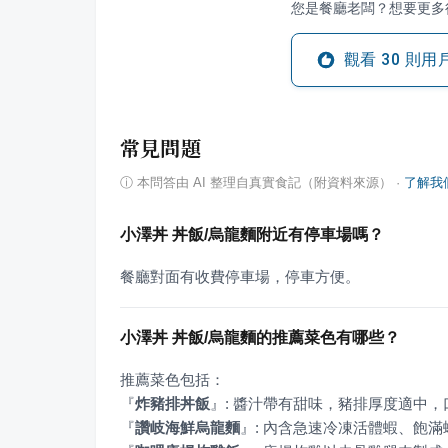
您是餐廳老闆？想要更多
觀看
30
則用
常見問題
ⓘ
本問答由 AI 整理自真實食記（附資料來源）
·
了解我
小澤丼 丼飯/烏龍麵附近有停車場嗎？
餐廳對面有收費停車場，停車方便。
小澤丼 丼飯/烏龍麵的推薦菜色有哪些？
『
炸豬排丼飯
』
『
讚岐海鮮烏龍麵
』