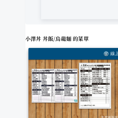
小澤丼 丼飯/烏龍麵
的菜單
線上
若需更新菜