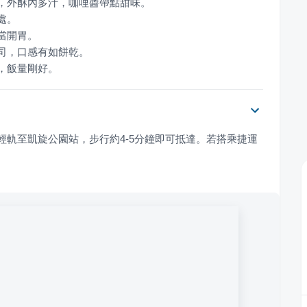
汁，飯量剛好。
輕軌至凱旋公園站，步行約4-5分鐘即可抵達。若搭乘捷運
。