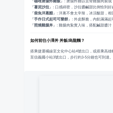
『
咖哩唐揚炸雞飯
』
『
薯泥沙拉
』
『
柴魚洋蔥醋
』
『
手作日式起司可樂餅
』
『
照燒雞腿丼
』
: 雞腿肉紮實入味，搭配鹹甜醬
如何前往小澤丼 丼飯/烏龍麵？
搭乘捷運橘線至文化中心站4號出口，或搭乘高雄
至信義國小站3號出口，步行約3-5分鐘也可到達