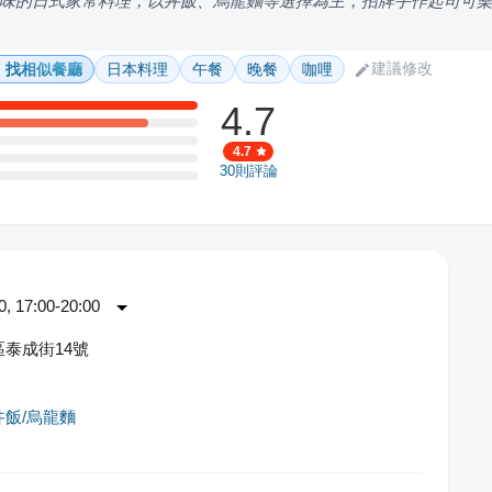
味的日式家常料理，以丼飯、烏龍麵等選擇為主，招牌手作起司可
建議修改
找相似餐廳
日本料理
午餐
晚餐
咖哩
4.7
4.7
30
則評論
 17:00-20:00
泰成街14號
丼飯/烏龍麵