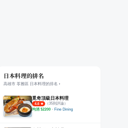
日本料理的排名
高雄市
苓雅區
日本料理
的排名
›
覓奇頂級日本料理
（
35
則評論）
4.6
均消 $
2200
・
Fine Dining