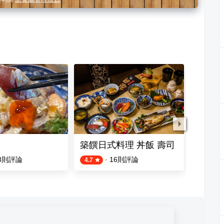
築饌日式料理 丼飯 壽司
咕嚕咕
8
則評論
·
16
則評論
4.7
4.7