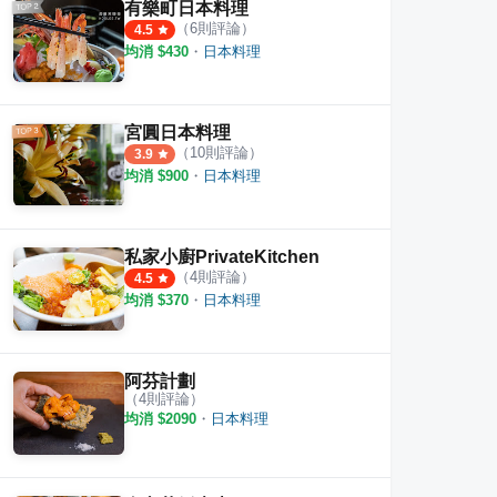
有樂町日本料理
（
6
則評論）
4.5
均消 $
430
・
日本料理
宮圓日本料理
（
10
則評論）
3.9
均消 $
900
・
日本料理
私家小廚PrivateKitchen
（
4
則評論）
4.5
均消 $
370
・
日本料理
阿芬計劃
（
4
則評論）
均消 $
2090
・
日本料理