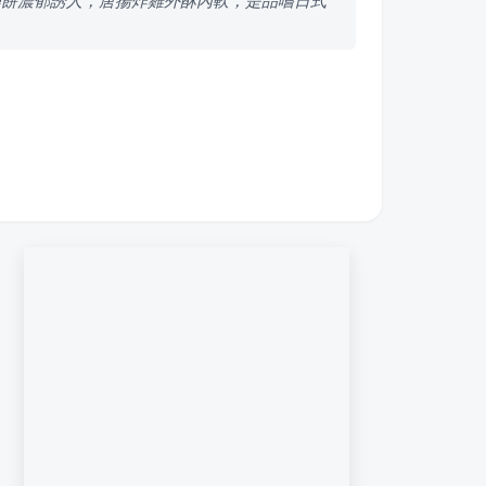
樂餅濃郁誘人，唐揚炸雞外酥內軟，是品嚐日式