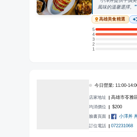
小澤丼提供平價美
風味的溫馨選擇。
高雄
美食精選
5
5 星：7 則評論
4
4 星：6 則評論
3
3 星：0 則評論
2
2 星：0 則評論
1
1 星：0 則評論
今日營業: 11:00-14:00,
高雄市苓雅區
店家地址
|
$
200
均消價位
|
小澤丼 
臉書頁面
|
072231068
訂位電話
|