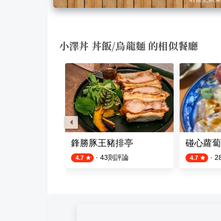
小澤丼 丼飯/烏龍麵 的相似餐廳
鋒勝豚王豬排亭
碰心蘿蔔
則評論
·
43
則評論
·
2
4.7
4.7