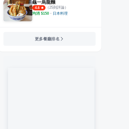
龜一烏龍麵
（
25
則評論）
4.6
均消 $
150
・
日本料理
更多餐廳排名