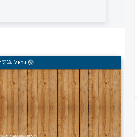
菜單 Menu
單請
至餐廳管理後台