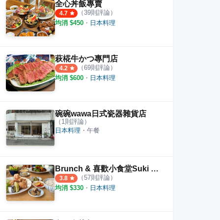
全心丼飯專賣
（
39
則評論）
4.7
均消 $
450
・
日本料理
萩椛牛かつ專門店
（
69
則評論）
4.2
均消 $
600
・
日本料理
碗碗wawa日式瓷器雜貨店
（
1
則評論）
日本料理
・
午餐
嚕家うちりょうり 裕誠參店
感丼現食料理
悅食
·
33
則評論
·
37
則評論
4.5
4.8
Brunch & 喜歡小食堂Suki Syokudou
（
57
則評論）
3.8
均消 $
330
・
日本料理