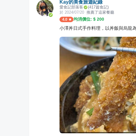
Kay的美食旅遊紀錄
愛食記部落客
(
417
篇食記)
於
2024/07/20
推薦了這家餐廳
均消價位: $
200
4.0
小澤丼日式手作料理，以丼飯與烏龍