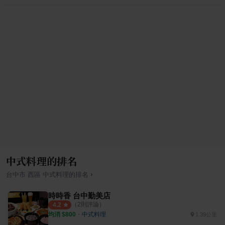
中式料理的排名
›
台中市
西區
中式料理
的排名
時時香 台中勤美店
（
2
則評論）
4.2
均消 $
800
・
中式料理
1.39公里