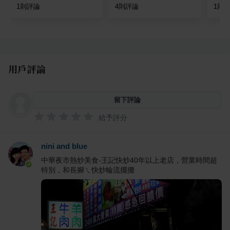
1
則評論
4
則評論
1
則
用戶評論
留下評論
給予評分
nini and blue
中華夜市熱炒美食-王記快炒40年以上老店，營業時間超
特別，和長腳ㄟ快炒輪流擺攤