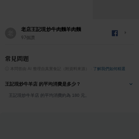
老店王記現炒牛肉麵羊肉麵
老
97
個讚
常見問題
ⓘ
本問答由 AI 整理自真實食記（附資料來源）
·
了解我們如何精選
王記現炒牛羊店 的平均消費是多少？
王記現炒牛羊店 的平均消費約為 180 元。