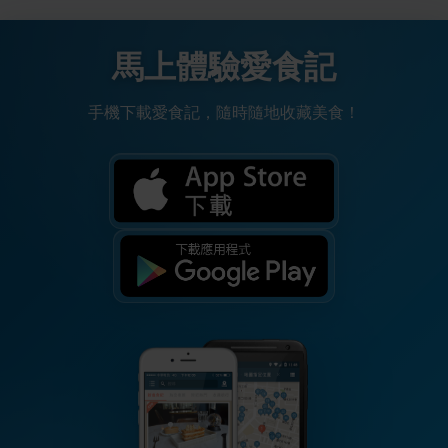
馬上體驗愛食記
手機下載愛食記，隨時隨地收藏美食！