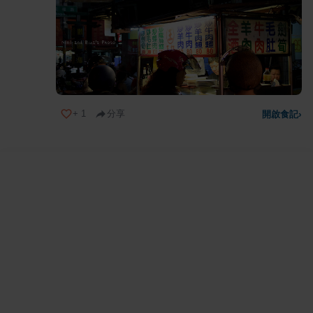
+
1
分享
開啟食記
›