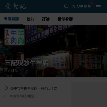
在 APP 開啟
餐廳資訊
照片
評論
相似餐廳
王記現炒牛羊店
4
則評論
·
臺中市中區中華路一段43之1號
尚無營業時間資訊