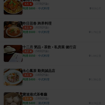
（
37
則評論）
4.5
均消 $
800
・
中式料理
819公尺
昨日花卷 跨界料理
（
82
則評論）
4.1
均消 $
500
・
中式料理
1.79公里
十二月 粥品 • 茶飲 • 私房菜 健行店
（
58
則評論）
4.2
均消 $
550
・
中式料理
1.84公里
永心鳳茶 勤美誠品店
（
18
則評論）
4.1
均消 $
400
・
中式料理
1.39公里
寶達港式茶餐廳
（
19
則評論）
3.0
均消 $
400
・
港式料理
3.74公里