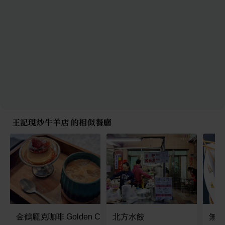
王記現炒牛羊店 的相似餐廳
金鶴龐克咖啡 Golden Crane Punk Café
北方水餃
無骨