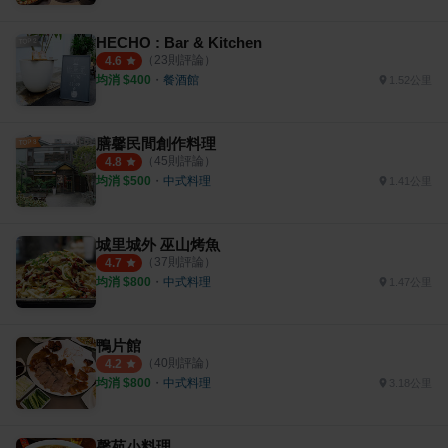
HECHO : Bar & Kitchen
（
23
則評論）
4.6
均消 $
400
・
餐酒館
1.52公里
膳馨民間創作料理
（
45
則評論）
4.8
均消 $
500
・
中式料理
1.41公里
城里城外 巫山烤魚
（
37
則評論）
4.7
均消 $
800
・
中式料理
1.47公里
鴨片館
（
40
則評論）
4.2
均消 $
800
・
中式料理
3.18公里
馨苑小料理