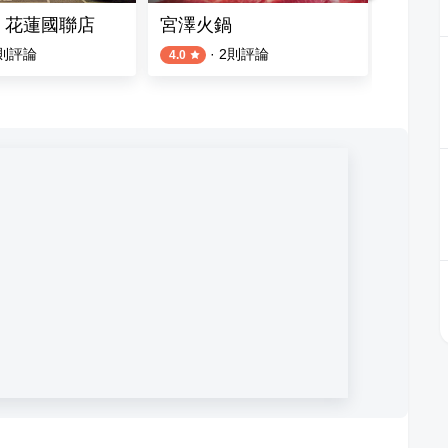
 花蓮國聯店
宮澤火鍋
石屋燒
則評論
·
2
則評論
4.0
3.4