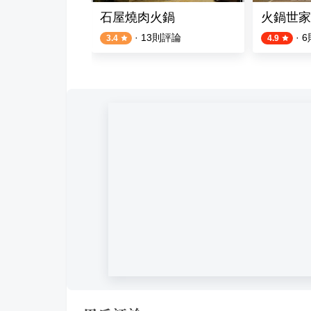
石屋燒肉火鍋
火鍋世家
評論
·
13
則評論
·
6
3.4
4.9