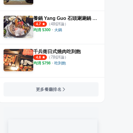
肉火鍋
火鍋世家 花蓮國聯店
宮澤
·
13
則評論
·
6
則評論
4.9
4.0
養鍋 Yang Guo 石頭涮涮鍋 花蓮中山店
（
4
則評論）
4.7
均消 $
300
・
火鍋
千兵衛日式燒肉吃到飽
（
7
則評論）
4.8
均消 $
798
・
吃到飽
更多餐廳排名