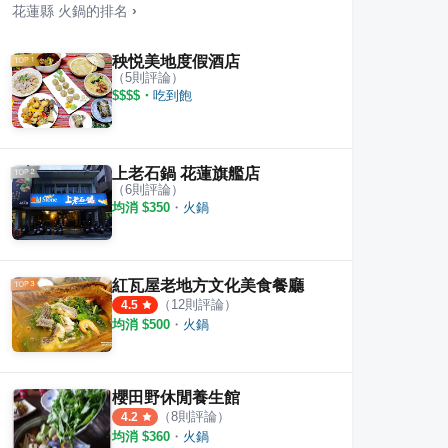
花蓮縣
火鍋
的排名
›
秧悦美地度假酒店
（
5
則評論）
$$$$
・
吃到飽
上老石鍋 花蓮旗艦店
（
6
則評論）
均消 $
350
・
火鍋
紅瓦屋老地方文化美食餐廳
（
12
則評論）
4.5
均消 $
500
・
火鍋
櫻田野休閒養生館
（
8
則評論）
4.2
均消 $
360
・
火鍋