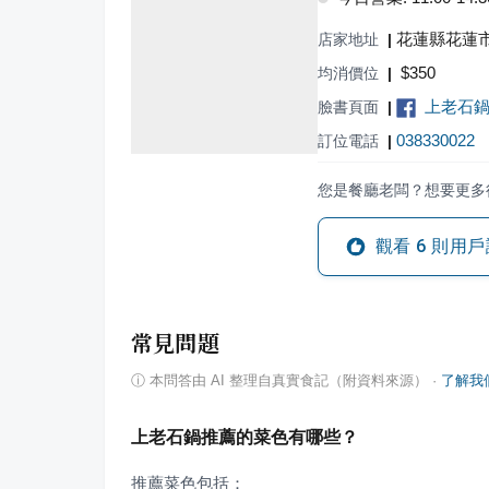
花蓮縣花蓮市
店家地址
|
$
350
均消價位
|
上老石
臉書頁面
|
038330022
訂位電話
|
您是餐廳老闆？想要更多
觀看
6
則用戶
常見問題
ⓘ
本問答由 AI 整理自真實食記（附資料來源）
·
了解我
上老石鍋推薦的菜色有哪些？