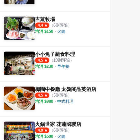
吉蒸牧場
（
6
則評論）
4.4
均消 $
150
・
火鍋
小小兔子蔬食料理
（
10
則評論）
4.5
均消 $
230
・
早午餐
梅園中餐廳 太魯閣晶英酒店
（
5
則評論）
4.5
均消 $
980
・
中式料理
火鍋世家 花蓮國聯店
（
6
則評論）
4.9
均消 $
500
・
火鍋