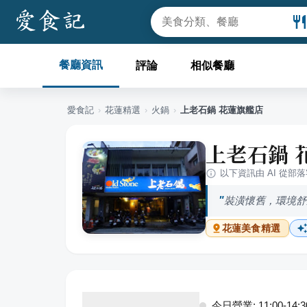
餐廳資訊
評論
相似餐廳
愛食記
›
花蓮
精選
›
火鍋
›
上老石鍋 花蓮旗艦店
上老石鍋 
以下資訊由 AI 從部
裝潢懷舊，環境舒
花蓮
美食精選
今日營業: 11:00-14:30,