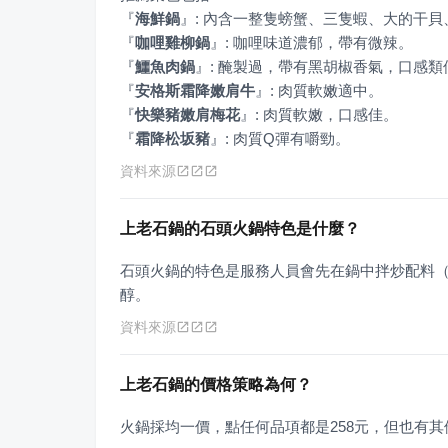
『
海鮮鍋
』
『
咖哩雞柳鍋
』
『
鱷魚肉鍋
』
『
安格斯霜降嫩肩牛
』
『
快樂豬嫩肩梅花
』
『
霜降松坂豬
』
: 肉質Q彈有嚼勁。
資料來源
上老石鍋的石頭火鍋特色是什麼？
石頭火鍋的特色是服務人員會先在鍋中拌炒配料
醇。
資料來源
上老石鍋的價格策略為何？
火鍋採均一價，點任何品項都是258元，但也有