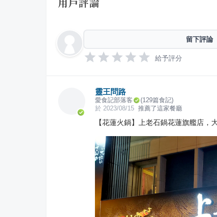
用戶評論
留下評論
給予評分
靈王問路
愛食記部落客
(
129
篇食記)
於
2023/08/15
推薦了這家餐廳
【花蓮火鍋】上老石鍋花蓮旗艦店，