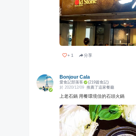
+
1
分享
Bonjour Cala
愛食記部落客
(
219
篇食記)
於
2020/12/09
推薦了這家餐廳
上老石鍋 用餐環境佳的石頭火鍋