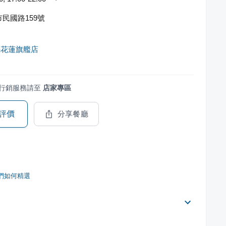
民國路159號
鍋花蓮旗艦店
行銷服務請至
店家專區
評價
分享餐廳
們如何精選