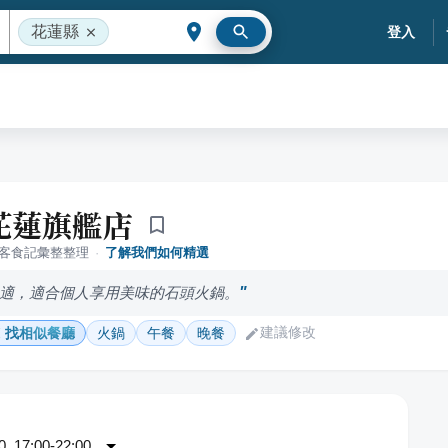
花蓮縣
登入
花蓮旗艦店
落客食記彙整整理
·
了解我們如何精選
適，適合個人享用美味的石頭火鍋。
建議修改
找相似餐廳
火鍋
午餐
晚餐
 17:00-22:00