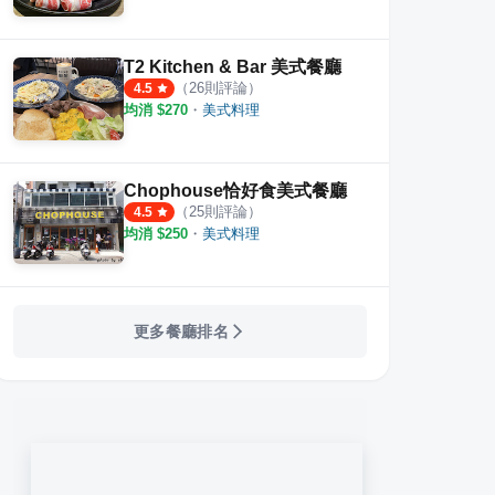
T2 Kitchen & Bar 美式餐廳
（
26
則評論）
4.5
均消 $
270
・
美式料理
Chophouse恰好食美式餐廳
（
25
則評論）
4.5
均消 $
250
・
美式料理
更多餐廳排名