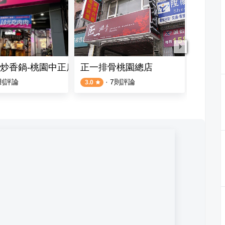
炒香鍋-桃園中正店
正一排骨桃園總店
匠夯日
則評論
·
7
則評論
3.0
5.0