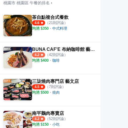
桃園市
桃園區
午餐
的排名
›
茶自點複合式餐飲
（
21
則評論）
4.6
均消 $
350
・
中式料理
式燒肉
參拾 Sanshi Coffee
秋穗
·
19
則評論
·
5
則評論
4.0
4.7
BUNA CAF'E 布納咖啡館 藝文店
（
42
則評論）
4.2
均消 $
400
・
咖啡
三柒燒肉專門店 藝文店
（
7
則評論）
4.5
均消 $
500
・
燒肉
南平鵝肉專賣店
（
52
則評論）
4.2
均消 $
150
・
小吃