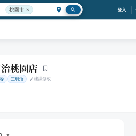
桃園市
登入
明治桃園店
建議修改
餐
三明治
0