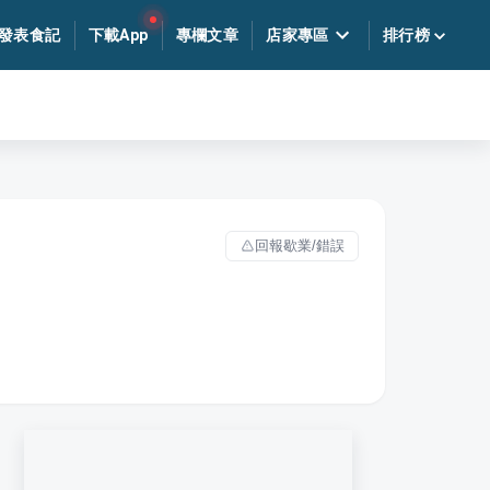
發表食記
下載App
專欄文章
店家專區
排行榜
回報歇業/錯誤