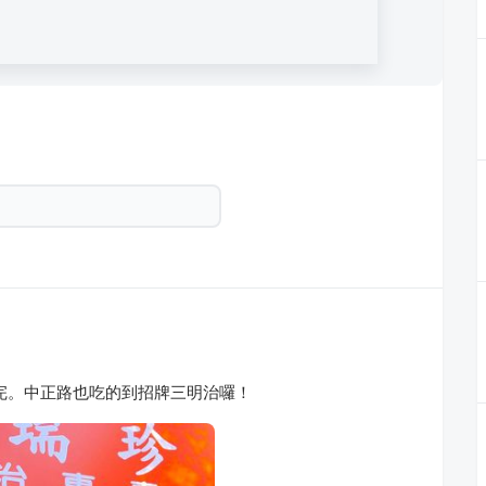
完。中正路也吃的到招牌三明治囉！