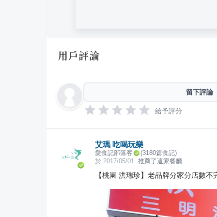
用戶評論
留下評論
給予評分
艾瑪 吃喝玩樂
愛食記部落客
(
3180
篇食記)
於
2017/05/01
推薦了這家餐廳
【桃園 洪瑞珍】老品牌分家分店數不