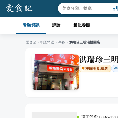
餐廳資訊
評論
相似餐廳
愛食記
›
桃園
精選
›
午餐
›
洪瑞珍三明治桃園店
洪瑞珍三
午
桃園
美食精選
現正營業: 08:45-13:0