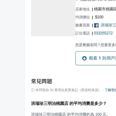
桃園市桃園區
店家地址
|
$
100
均消價位
|
洪瑞珍三
臉書頁面
|
033255272
訂位電話
|
您是餐廳老闆？想要更多
觀看
1
則用戶
常見問題
ⓘ
本問答由 AI 整理自真實食記（附資料來源）
·
了解我
洪瑞珍三明治桃園店 的平均消費是多少？
洪瑞珍三明治桃園店 的平均消費約為 100 元。