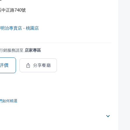
中正路740號
明治專賣店 - 桃園店
行銷服務請至
店家專區
評價
分享餐廳
們如何精選