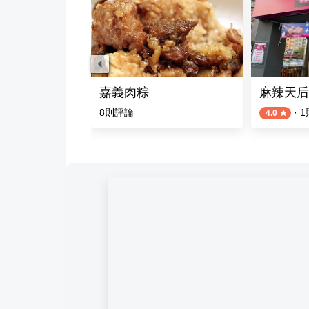
慢燉牛麵 ｜ 目前僅提供外帶 ｜ 後院取餐
嘉義肉粽
麻辣天后
8
則評論
·
1
4.0