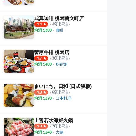
成真咖啡 桃園藝文町店
（
49
則評論）
4.4
均消 $
300
・
咖啡
饗厚牛排 桃園店
（
36
則評論）
4.7
均消 $
400
・
吃到飽
まいにち。日和 (日式飯糰)
（
69
則評論）
4.3
均消 $
270
・
日本料理
上善若水海鮮火鍋
（
26
則評論）
4.3
均消 $
248
・
火鍋