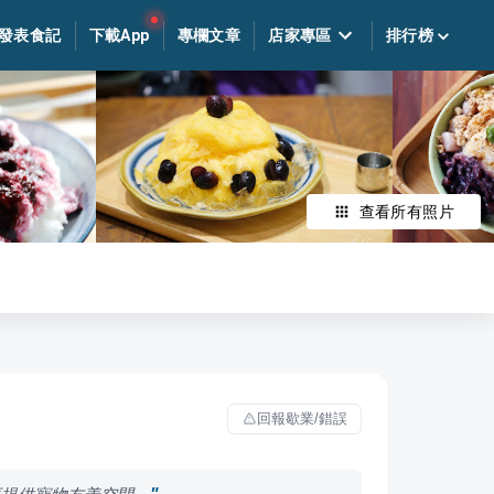
發表食記
下載App
專欄文章
店家專區
排行榜
查看所有照片
回報歇業/錯誤