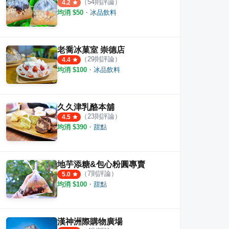
（
54
則評論）
4.2
均消 $
50
・
冰品飲料
老喬冰菓室 崇德店
（
29
則評論）
4.4
均消 $
100
・
冰品飲料
奇冰淇淋
嚴雪 雪花冰專賣店
阿坤
·
45
則評論
·
23
則評論
4.7
4.2
久久津乳酪本舖
（
23
則評論）
4.5
均消 $
390
・
甜點
地芋添糖&包心粉圓專賣
（
7
則評論）
5.0
均消 $
100
・
甜點
漢神洲際購物廣場