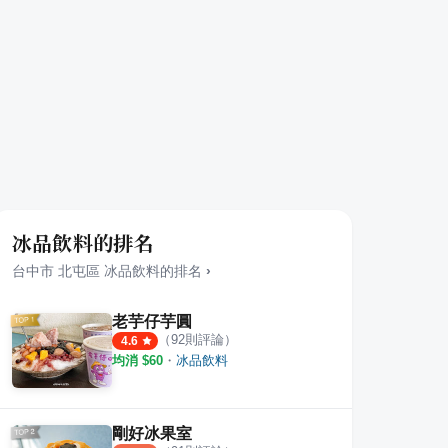
冰品飲料的排名
台中市
北屯區
冰品飲料
的排名
›
老芋仔芋圓
（
92
則評論）
4.6
均消 $
60
・
冰品飲料
剛好冰果室