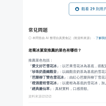
觀看
29
則用
常見問題
ⓘ
本問答由 AI 整理自真實食記（附資料來源）
·
了解我
老喬冰菓室推薦的菜色有哪些？
『
愛文好芒雪花冰
』
『
珍珠奶蓋鐵觀音
』
『
芭樂柳丁雙色雪花冰
』
『
橙酒蜜柑雪花冰
』
『
經典嫩仙草
』
: 真材實料，口感滑順。
資料來源