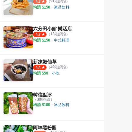
（
91
則評論）
4.3
均消 $
150
・
冰品飲料
六分田小館 樂活店
（
13
則評論）
4.7
均消 $
150
・
中式料理
新凍嫩仙草
（
49
則評論）
4.4
均消 $
50
・
小吃
韓信點冰
（
3
則評論）
均消 $
100
・
冰品飲料
阿坤黑粉圓