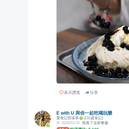
表示讚賞
分享
E with U 與你一起吃喝玩樂
愛食記部落客
(
131
篇食記)
於
2026/01/25
推薦了這家餐廳