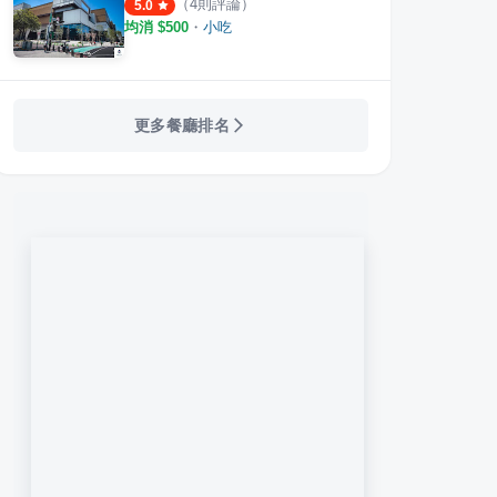
（
4
則評論）
5.0
均消 $
500
・
小吃
更多餐廳排名