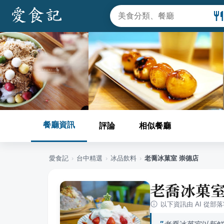
餐廳資訊
評論
相似餐廳
愛食記
›
台中
精選
›
冰品飲料
›
老喬冰菓室 崇德店
老喬冰菓室
以下資訊由 AI 從部