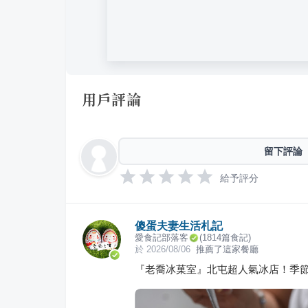
用戶評論
留下評論
給予評分
傻蛋夫妻生活札記
愛食記部落客
(
1814
篇食記)
於
2026/08/06
推薦了這家餐廳
『老喬冰菓室』北屯超人氣冰店！季節