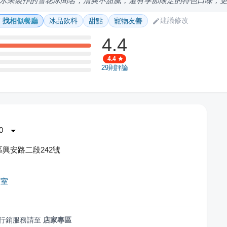
水果製作的雪花冰聞名，清爽不甜膩，還有季節限定的特色口味，
建議修改
找相似餐廳
冰品飲料
甜點
寵物友善
4.4
4.4
29
則評論
0
興安路二段242號
菓室
行銷服務請至
店家專區