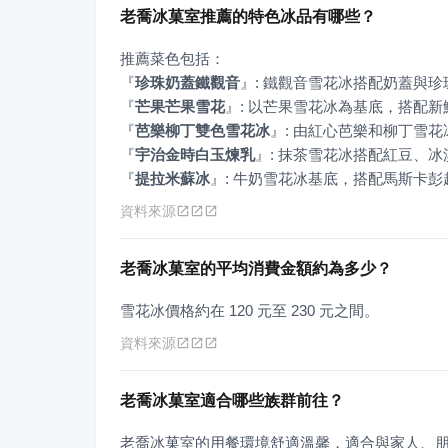
老喬冰菓室推薦的特色冰品有哪些？
『
珍珠奶蓋鐵觀音
』
『
芒果芒果雪花
』
『
芭樂柳丁雙色雪花冰
』
『
宇治金時白玉煉乳
』
『
提拉米蘇冰
』
: 牛奶雪花冰基底，搭配馬斯卡
資料來源
老喬冰菓室的平均消費金額約為多少？
雪花冰價格約在 120 元至 230 元之間。
資料來源
老喬冰菓室適合哪些族群前往？
老喬冰菓室的用餐環境舒適溫馨，適合與家人、