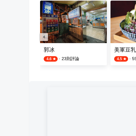
氷喫茶
郭冰
美軍豆乳
則評論
·
23
則評論
·
5
4.6
4.5