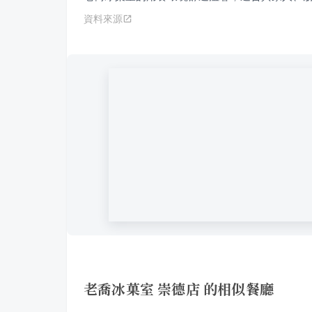
資料來源
老喬冰菓室 崇德店 的相似餐廳