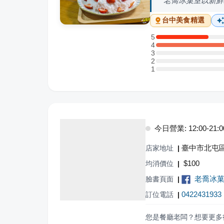
老喬冰菓室以新鮮
台中
美食精選
5
5 星：2 則評論
4
4 星：6 則評論
3
3 星：0 則評論
2
2 星：0 則評論
1
1 星：0 則評論
今日營業: 12:00-21:0
臺中市北屯區
店家地址
|
$
100
均消價位
|
老喬冰
臉書頁面
|
0422431933
訂位電話
|
您是餐廳老闆？想要更多