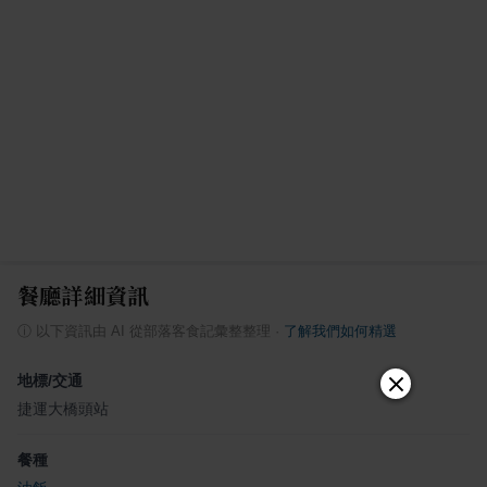
餐廳詳細資訊
ⓘ
以下資訊由 AI 從部落客食記彙整整理
·
了解我們如何精選
地標/交通
捷運大橋頭站
餐種