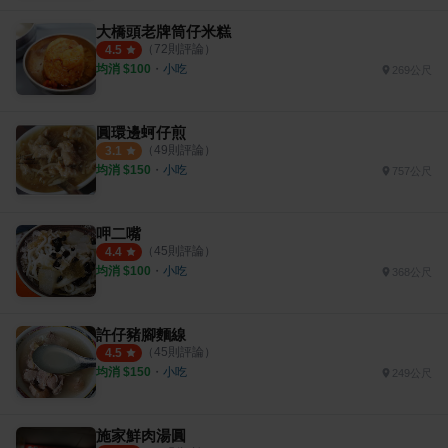
大橋頭老牌筒仔米糕
（
72
則評論）
4.5
均消 $
100
・
小吃
269公尺
圓環邊蚵仔煎
（
49
則評論）
3.1
均消 $
150
・
小吃
757公尺
呷二嘴
（
45
則評論）
4.4
均消 $
100
・
小吃
368公尺
許仔豬腳麵線
（
45
則評論）
4.5
均消 $
150
・
小吃
249公尺
施家鮮肉湯圓