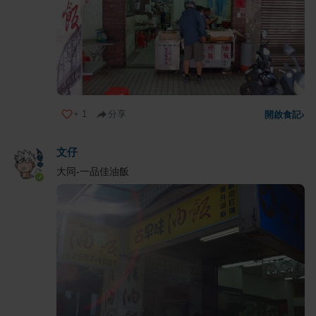
+
1
分享
開啟食記
›
文仔
大同-一品佳油飯