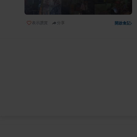
表示讚賞
分享
開啟食記
›