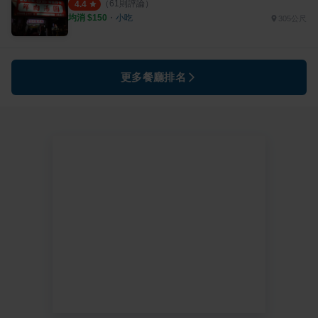
（
61
則評論）
4.4
均消 $
150
・
小吃
305公尺
更多餐廳排名