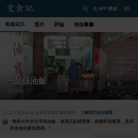
在 APP 開啟
餐廳資訊
照片
評論
相似餐廳
一品佳油飯
4
則評論
·
以下資訊由 AI 從部落客食記彙整整理
·
了解我們如何精選
“
傳承40年的古早味油飯，凌晨五點就營業，媒體爭相報導，是深
夜美食的最佳選擇。
”