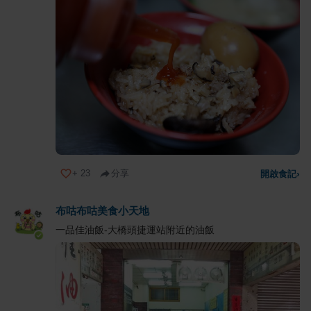
+
23
分享
開啟食記
›
布咕布咕美食小天地
一品佳油飯-大橋頭捷運站附近的油飯