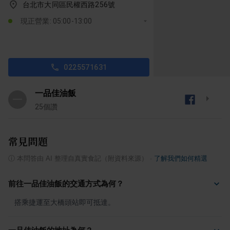
台北市大同區民權西路256號
現正營業: 05:00-13:00
0225571631
一品佳油飯
一
25
個讚
常見問題
ⓘ
本問答由 AI 整理自真實食記（附資料來源）
·
了解我們如何精選
前往一品佳油飯的交通方式為何？
搭乘捷運至大橋頭站即可抵達。