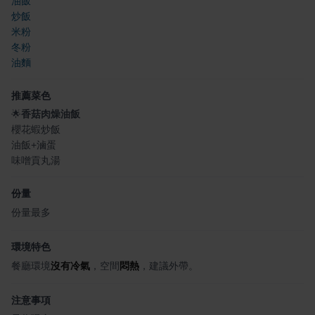
油飯
炒飯
米粉
冬粉
油麵
推薦菜色
🌟
香菇肉燥油飯
櫻花蝦炒飯
油飯+滷蛋
味噌貢丸湯
份量
份量最多
環境特色
餐廳環境
沒有冷氣
，空間
悶熱
，建議外帶。
注意事項