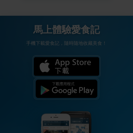
馬上體驗愛食記
手機下載愛食記，隨時隨地收藏美食！