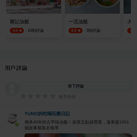
勝記油飯
一流油飯
大龍
·
10
則評論
·
3
則評論
4.5
4.5
4.9
用戶評論
留下評論
給予評分
YUNO的吃喝玩樂日記
傳承40年的古早味油飯！凌晨五點就營業，連東森1001
個故事都慕名報導