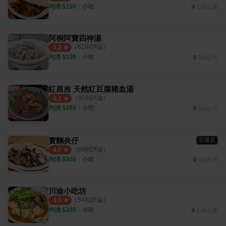
均消 $
150
・
小吃
1.32公里
阿桐阿寶四神湯
（
62
則評論）
4.2
均消 $
100
・
小吃
802公尺
紅昌吉 天然紅豆腐豬血湯
（
35
則評論）
4.1
均消 $
200
・
小吃
550公尺
賣麵炎仔
百選店
（
69
則評論）
4.0
均消 $
350
・
小吃
319公尺
川渝小吃坊
（
54
則評論）
4.3
均消 $
200
・
小吃
1.39公里