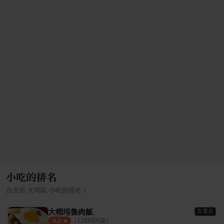
小吃的排名
›
台北市
大同區
小吃
的排名
大稻埕魯肉飯
百選店
（
118
則評論）
4.2