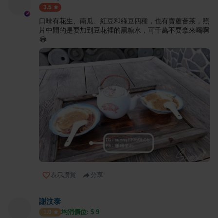
3.5
口味有花生、南瓜、紅豆和綠豆四種，也有賣蘆薈茶，照
片中間的是要加到豆花裡的黑糖水，可千萬不要拿來喝啊
😂
表示讚賞
分享
謝汶泰
均消價位: $
9
1.0