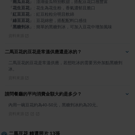
『
南瓜豆花
』
『
花生豆花
』
『
紅豆豆花
』
『
綠豆豆花
』
『
黑糖剉冰
』
: 簡單的黑糖剉冰，可加入豆花中增加風味
資料來源
二馬豆花的豆花是常溫供應還是冰的？
二馬豆花的豆花是常溫供應，若想吃冰的需要另外加點黑糖剉
冰。
資料來源
請問餐廳的平均消費金額大約是多少？
內用一碗豆花約為40-50元，黑糖剉冰約為20元。
資料來源
二馬豆花
精選照片
13
張