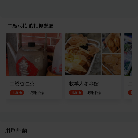
二馬豆花 的相似餐廳
二崁杏仁茶
牧羊人咖啡館
二崁
·
12
則評論
·
3
則評論
4.5
4.5
5.0
用戶評論