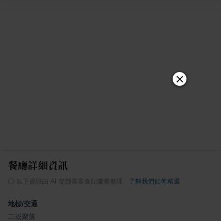
餐廳詳細資訊
ⓘ
以下資訊由 AI 從部落客食記彙整整理
·
了解我們如何精選
地標/交通
二崁聚落