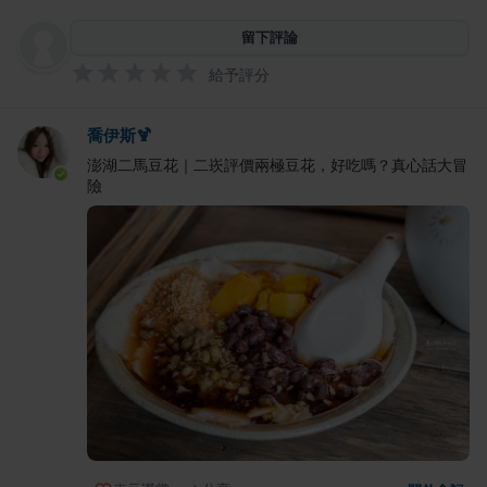
留下評論
給予評分
喬伊斯🍹
澎湖二馬豆花｜二崁評價兩極豆花，好吃嗎？真心話大冒
險