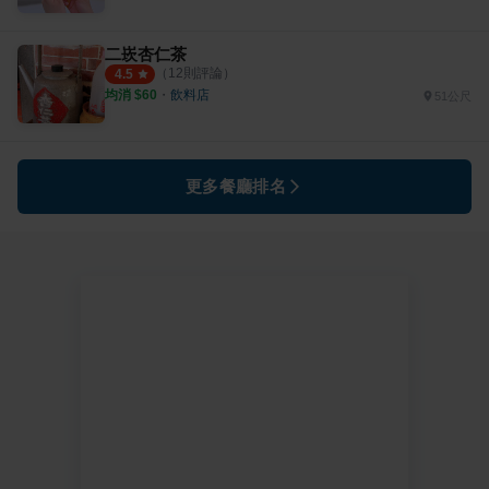
二崁杏仁茶
（
12
則評論）
4.5
均消 $
60
・
飲料店
51公尺
更多餐廳排名