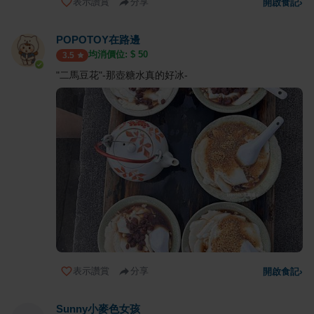
表示讚賞
分享
開啟食記
›
POPOTOY在路邊
均消價位: $
50
3.5
"二馬豆花"-那壺糖水真的好冰-
表示讚賞
分享
開啟食記
›
Sunny小麥色女孩