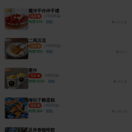
麗洋手作伴手禮
（
23
則評論）
4.2
均消 $
70
・
甜點
6.51公里
二馬豆花
（
16
則評論）
3.4
均消 $
50
・
甜點
0公尺
憲作
（
5
則評論）
5.0
均消 $
150
・
甜點
6.6公里
海玩子雞蛋糕
（
4
則評論）
4.0
均消 $
60
・
甜點
6.36公里
及林春咖啡館