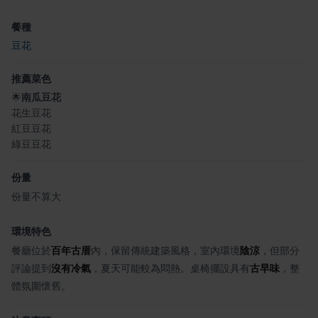
餐種
豆花
推薦菜色
🌟
南瓜豆花
花生豆花
紅豆豆花
綠豆豆花
份量
份量不算大
環境特色
餐廳位於
百年古厝
內，保留傳統建築風格，室內環境
陰涼
，但部分
評論提到
沒有冷氣
，夏天可能較為悶熱。桌椅擺設具有
古早味
，整
體氛圍懷舊。