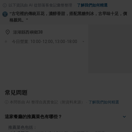
以下資訊由 AI 從部落客食記彙整整理
·
了解我們如何精選
“
古宅裡的傳統豆花，濃醇香甜，搭配黑糖剉冰，古早味十足，價
格親民。
”
澎湖縣西嶼鄉38
今日營業: 10:00-12:00, 13:00-18:00
常見問題
ⓘ
本問答由 AI 整理自真實食記（附資料來源）
·
了解我們如何精選
這家餐廳的推薦菜色有哪些？