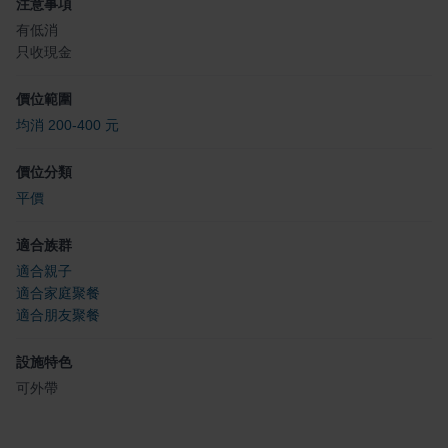
注意事項
有低消
只收現金
價位範圍
均消 200-400 元
價位分類
平價
適合族群
適合親子
適合家庭聚餐
適合朋友聚餐
設施特色
可外帶