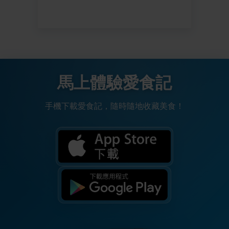
馬上體驗愛食記
手機下載愛食記，隨時隨地收藏美食！