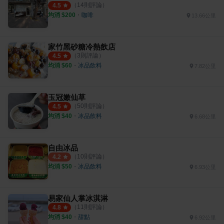
（
14
則評論）
4.5
均消 $
200
・
咖啡
13.66公里
家竹黑砂糖冷熱飲店
（
3
則評論）
4.5
均消 $
60
・
冰品飲料
7.82公里
玉冠嫩仙草
（
50
則評論）
4.5
均消 $
40
・
冰品飲料
6.68公里
自由冰品
（
10
則評論）
4.2
均消 $
50
・
冰品飲料
6.93公里
易家仙人掌冰淇淋
（
11
則評論）
4.8
均消 $
40
・
甜點
6.92公里