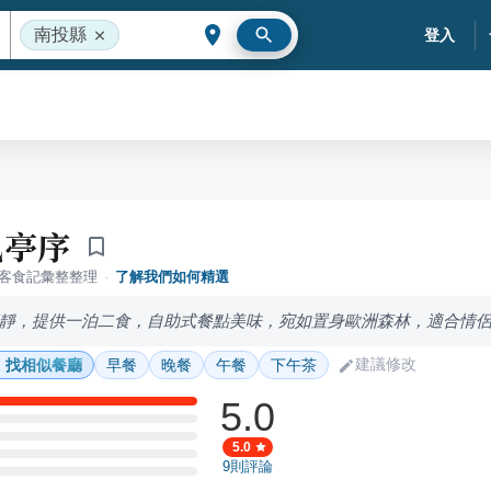
南投縣
登入
凰亭序
落客食記彙整整理
·
了解我們如何精選
靜，提供一泊二食，自助式餐點美味，宛如置身歐洲森林，適合情
建議修改
找相似餐廳
早餐
晚餐
午餐
下午茶
5.0
5.0
9
則評論