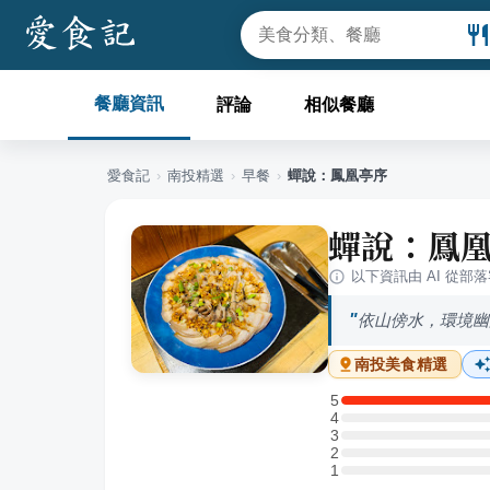
餐廳資訊
評論
相似餐廳
愛食記
›
南投
精選
›
早餐
›
蟬說：鳳凰亭序
蟬說：鳳
以下資訊由 AI 從部
依山傍水，環境幽
南投
美食精選
5
5 星：3 則評論
4
4 星：0 則評論
3
3 星：0 則評論
2
2 星：0 則評論
1
1 星：0 則評論