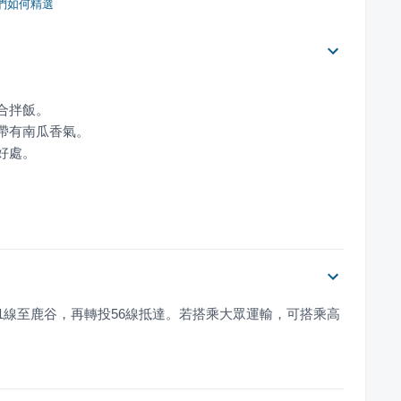
們如何精選
。
1線至鹿谷，再轉投56線抵達。若搭乘大眾運輸，可搭乘高