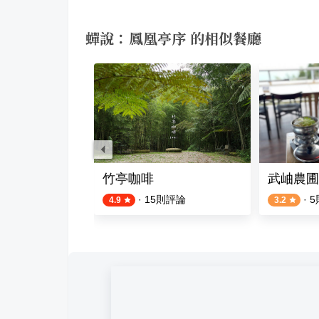
蟬說：鳳凰亭序 的相似餐廳
Tauh-Tse
竹亭咖啡
武岫農圃
評論
·
15
則評論
·
5
4.9
3.2