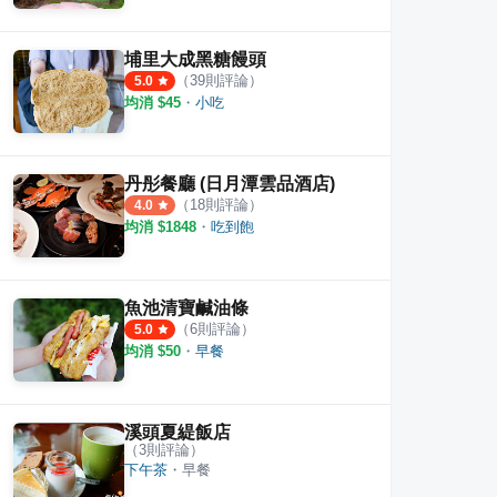
埔里大成黑糖饅頭
（
39
則評論）
5.0
均消 $
45
・
小吃
丹彤餐廳 (日月潭雲品酒店)
（
18
則評論）
4.0
均消 $
1848
・
吃到飽
魚池清寶鹹油條
（
6
則評論）
5.0
均消 $
50
・
早餐
溪頭夏緹飯店
（
3
則評論）
下午茶
・
早餐