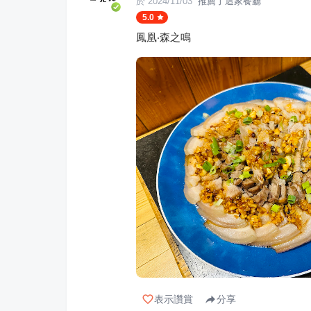
於
2024/11/03
推薦了這家餐廳
5.0
鳳凰‧森之鳴
表示讚賞
分享