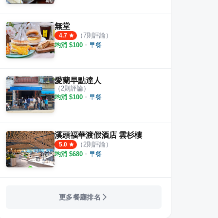
無堂
（
7
則評論）
4.7
均消 $
100
・
早餐
愛蘭早點達人
（
2
則評論）
均消 $
100
・
早餐
餐廳
妖怪村主題餐廳
金台
溪頭福華渡假酒店 雲杉樓
·
10
則評論
6
則評論
5.0
（
2
則評論）
5.0
均消 $
680
・
早餐
更多餐廳排名