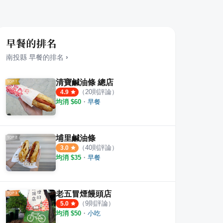
早餐的排名
南投縣
早餐
的排名
›
清寶鹹油條 總店
（
20
則評論）
4.9
均消 $
60
・
早餐
埔里鹹油條
（
40
則評論）
3.0
均消 $
35
・
早餐
老五冒煙饅頭店
（
9
則評論）
5.0
均消 $
50
・
小吃