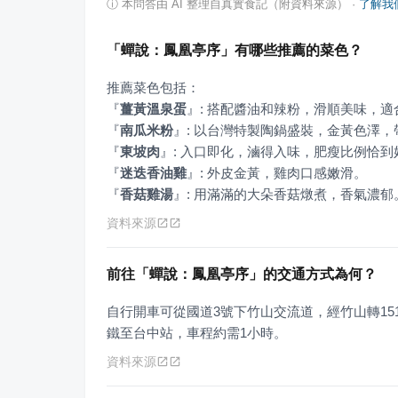
ⓘ
本問答由 AI 整理自真實食記（附資料來源）
·
了解我
「蟬說：鳳凰亭序」有哪些推薦的菜色？
『
薑黃溫泉蛋
』
『
南瓜米粉
』
『
東坡肉
』
『
迷迭香油雞
』
『
香菇雞湯
』
: 用滿滿的大朵香菇燉煮，香氣濃郁
資料來源
前往「蟬說：鳳凰亭序」的交通方式為何？
自行開車可從國道3號下竹山交流道，經竹山轉15
鐵至台中站，車程約需1小時。
資料來源