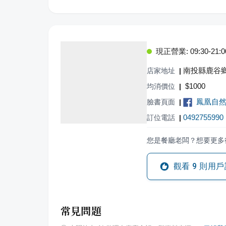
現正營業: 09:30-21:0
南投縣鹿谷
店家地址
|
$
1000
均消價位
|
鳳凰自
臉書頁面
|
0492755990
訂位電話
|
您是餐廳老闆？想要更多
觀看
9
則用戶
常見問題