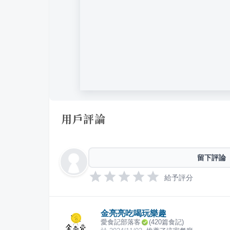
用戶評論
留下評論
給予評分
金亮亮吃喝玩樂趣
愛食記部落客
(
420
篇食記)