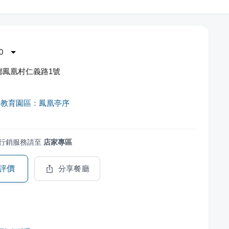
0
鄉鳳凰村仁義路1號
然教育園區：鳳凰亭序
行銷服務請至
店家專區
評價
分享餐廳