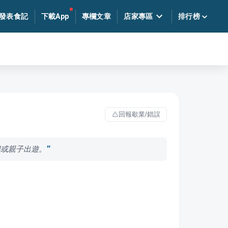
發表食記
下載App
專欄文章
店家專區
排行榜
回報歇業/錯誤
侶或親子出遊。