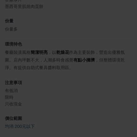
墨西哥里肌燒肉蛋餅
份量
份量多
環境特色
餐廳裝潢風格
簡潔明亮
，以
乾燥花
作為主要裝飾，營造出優雅氛
圍。店內坪數不大，人潮多時會感覺
有點小擁擠
，但整體環境乾
淨。有提供自助式餐具醬料取用區。
注意事項
有低消
限時
只收現金
價位範圍
均消 200元以下