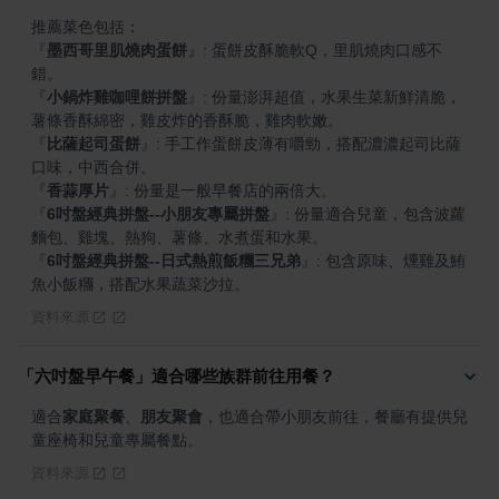
『
墨西哥里肌燒肉蛋餅
』
: 蛋餅皮酥脆軟Q，里肌燒肉口感不
『
小鍋炸雞咖哩餅拼盤
』
: 份量澎湃超值，水果生菜新鮮清脆，
『
比薩起司蛋餅
』
: 手工作蛋餅皮薄有嚼勁，搭配濃濃起司比薩
『
香蒜厚片
』
『
6吋盤經典拼盤--小朋友專屬拼盤
』
: 份量適合兒童，包含波蘿
『
6吋盤經典拼盤--日式熱煎飯糰三兄弟
』
: 包含原味、燻雞及鮪
魚小飯糰，搭配水果蔬菜沙拉。
資料來源
「六吋盤早午餐」適合哪些族群前往用餐？
適合
家庭聚餐
、
朋友聚會
，也適合帶小朋友前往，餐廳有提供兒
童座椅和兒童專屬餐點。
資料來源