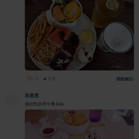
+
2
分享
開啟食記
›
林意恩
很好吃的早午餐👍👍