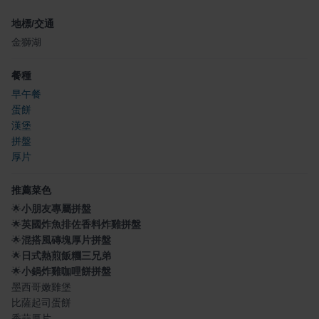
地標/交通
金獅湖
餐種
早午餐
蛋餅
漢堡
拼盤
厚片
推薦菜色
🌟
小朋友專屬拼盤
🌟
英國炸魚排佐香料炸雞拼盤
🌟
混搭風磚塊厚片拼盤
🌟
日式熱煎飯糰三兄弟
🌟
小鍋炸雞咖哩餅拼盤
墨西哥嫩雞堡
比薩起司蛋餅
香蒜厚片