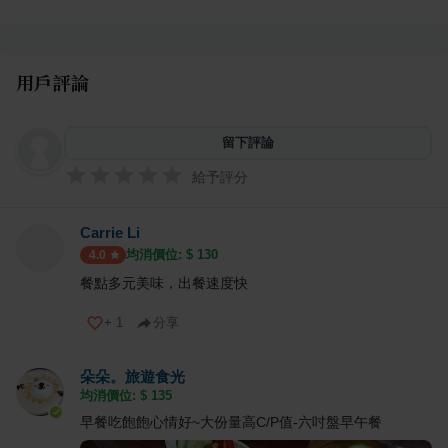
用戶評論
留下評論
給予評分
Carrie Li
均消價位: $
130
4.0
餐點多元美味，出餐速度快
+
1
分享
朵朵。旅遊食光
均消價位: $
135
早餐吃飽飽心情好~大份量高C/P值-六吋盤早午餐