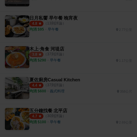
日月私饗 早午餐 晚宵夜
（
13
則評論）
4.8
均消 $
95
・
早午餐
2.77公里
木上·角食 河堤店
（
37
則評論）
3.8
均消 $
290
・
早午餐
1.17公里
夏佐廚房Casual Kitchen
（
37
則評論）
4.4
均消 $
600
・
義式料理
358公尺
五分鐘找餐 北平店
（
30
則評論）
4.7
均消 $
100
・
早午餐
2.69公里