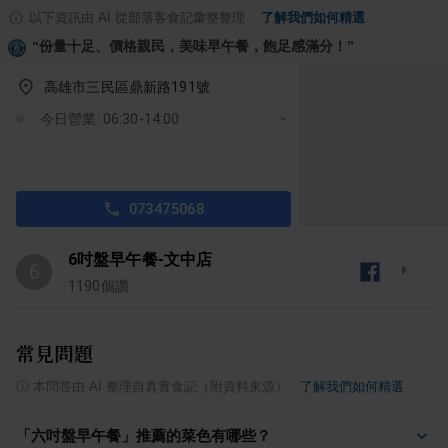
以下資訊由 AI 從部落客食記彙整整理
·
了解我們如何精選
“
份量十足、價格親民，美味早午餐，飽足感滿分！
”
高雄市三民區鼎新路191號
今日營業: 06:30-14:00
073475068
6吋盤早午餐-文中店
6
1190
個讚
常見問題
ⓘ
本問答由 AI 整理自真實食記（附資料來源）
·
了解我們如何精選
「六吋盤早午餐」推薦的菜色有哪些？