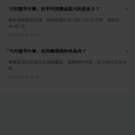
「六吋盤早午餐」的平均消費金額大約是多少？
餐點價格親民合理，例如拼盤約在 105-170 元之間，單點約 
40-65 元。
資料來源
「六吋盤早午餐」的用餐環境特色為何？
餐廳裝潢以乾燥花為妝飾重點，氛圍簡約明亮，部分座位區有冷
氣。
資料來源