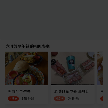
六吋盤早午餐 的相似餐廳
黑白配早午餐
原味輕食早餐 新興店
里歐
·
14
則評論
·
3
則評論
4.5
4.0
5.0