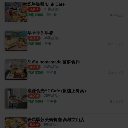
凱琳咖啡/Link Cafe
（
21
則評論）
4.9
均消 $
400
・
早午餐
2.4公里
早堂手作早餐
（
35
則評論）
4.3
均消 $
90
・
早餐
2.03公里
SuSu homemade 蘇蘇食作
（
23
則評論）
4.2
均消 $
350
・
早午餐
3.79公里
漾漾食光Y2 Cafe (原樓上餐桌）
（
25
則評論）
4.2
均消 $
484
・
早午餐
3.1公里
斑馬騷莎美義餐廳 高雄文山店
（
9
則評論）
5.0