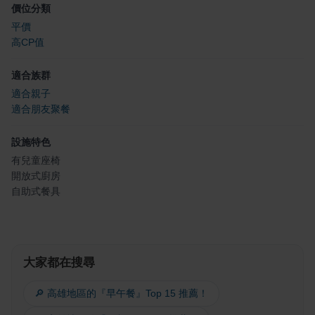
價位分類
平價
高CP值
適合族群
適合親子
適合朋友聚餐
設施特色
有兒童座椅
開放式廚房
自助式餐具
大家都在搜尋
🔎 高雄地區的『早午餐』Top 15 推薦！