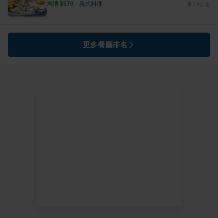
均消 $
570
・
義式料理
3.9公里
更多餐廳排名