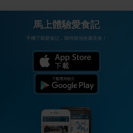
馬上體驗愛食記
手機下載愛食記，隨時隨地收藏美食！