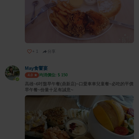
+
1
分享
May食饗宴
均消價位: $
150
4.0
高雄~6吋盤早午餐(鼎新店)~口愛車車兒童餐~必吃的平價
早午餐~份量十足有誠意~