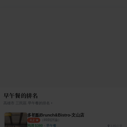
早午餐的排名
›
高雄市
三民區
早午餐
的排名
多初點Brunch&Bistro-文山店
（
89
則評論）
4.2
均消 $
380
・
早午餐
3.85公里