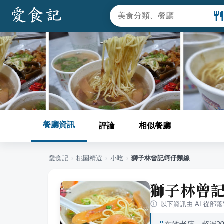
餐廳資訊
評論
相似餐廳
愛食記
›
桃園
精選
›
小吃
›
獅子林曾記蚵仔麵線
獅子林曾
以下資訊由 AI 從部