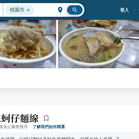
桃園市
登入
記蚵仔麵線
落客食記彙整整理
·
了解我們如何精選