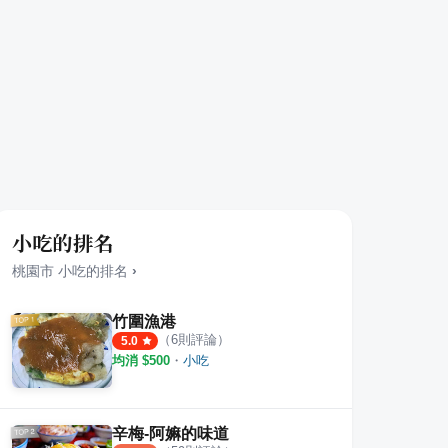
小吃的排名
桃園市
小吃
的排名
›
竹圍漁港
（
6
則評論）
5.0
均消 $
500
・
小吃
腸蚵專業麵線 甜不辣
紅門大腸蚵仔麵線
奇妍
·
19
則評論
3.0
5.0
辛梅-阿嫲的味道