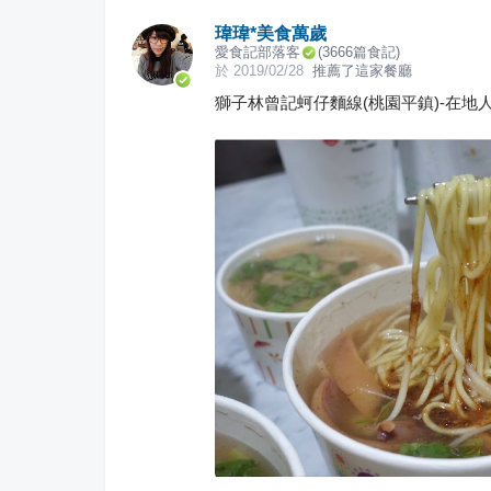
瑋瑋*美食萬歲
愛食記部落客
(
3666
篇食記)
於
2019/02/28
推薦了這家餐廳
獅子林曾記蚵仔麵線(桃園平鎮)-在地