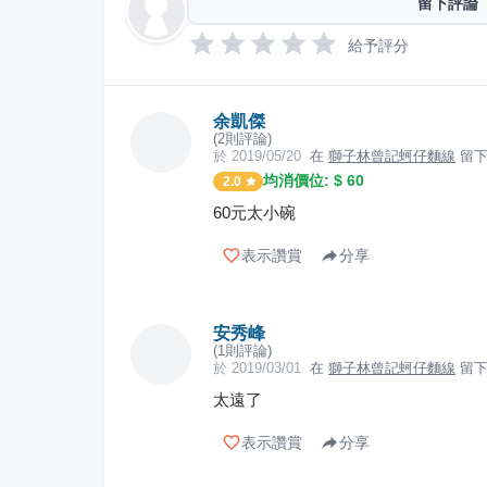
留下評論
給予評分
余凱傑
(
2
則評論)
於
2019/05/20
在
獅子林曾記蚵仔麵線
留下
均消價位: $
60
2.0
60元太小碗
表示讚賞
分享
安秀峰
(
1
則評論)
於
2019/03/01
在
獅子林曾記蚵仔麵線
留下
太遠了
表示讚賞
分享