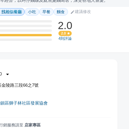
0年經營，以蚵仔麵線及魷魚羹麵聞名，深受在地人喜愛。
建議修改
找相似餐廳
小吃
早餐
麵食
2.0
2.0
4
則評論
0
金陵路三段66之7號
平鎮區獅子林社區發展協會
行銷服務請至
店家專區