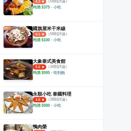
（
59
則評論）
4.3
均消 $
375
・
小吃
國旗屋米干米線
（
59
則評論）
4.1
均消 $
100
・
小吃
大象泰式美食館
（
18
則評論）
5.0
均消 $
595
・
吃到飽
永順小吃 泰國料理
（
39
則評論）
4.6
均消 $
500
・
小吃
鴨肉榮