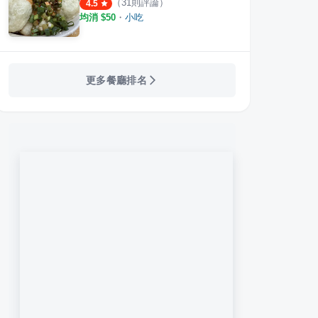
（
31
則評論）
4.5
均消 $
50
・
小吃
更多餐廳排名