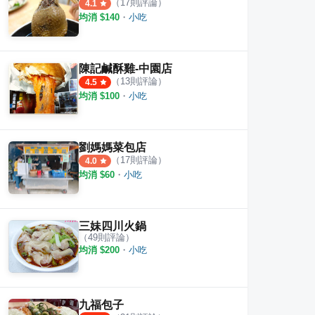
（
17
則評論）
4.1
均消 $
140
・
小吃
陳記鹹酥雞-中園店
（
13
則評論）
4.5
均消 $
100
・
小吃
劉媽媽菜包店
（
17
則評論）
4.0
均消 $
60
・
小吃
三妹四川火鍋
（
49
則評論）
均消 $
200
・
小吃
九福包子