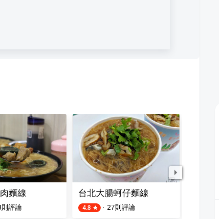
肉麵線
台北大腸蚵仔麵線
極鱻 
3
則評論
·
27
則評論
5
則評論
4.8