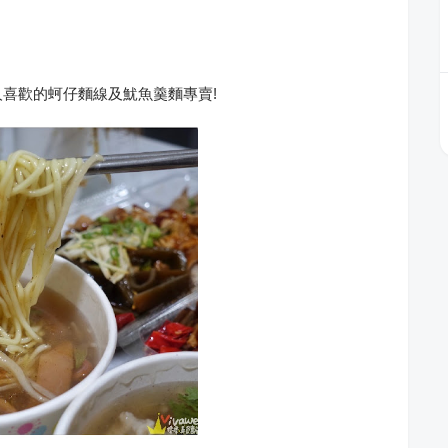
人喜歡的蚵仔麵線及魷魚羹麵專賣!