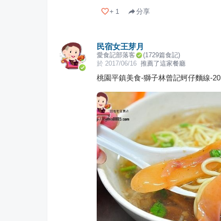
+
1
分享
民宿女王芽月
愛食記部落客
(
1729
篇食記)
於
2017/06/16
推薦了這家餐廳
桃園平鎮美食-獅子林曾記蚵仔麵線-2