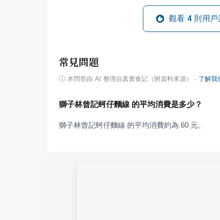
觀看
4
則用戶
常見問題
ⓘ
本問答由 AI 整理自真實食記（附資料來源）
·
了解我
獅子林曾記蚵仔麵線 的平均消費是多少？
獅子林曾記蚵仔麵線 的平均消費約為 60 元。