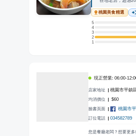
在地老店，超過2
桃園
美食精選
5
5 星：0 則評論
4
4 星：0 則評論
3
3 星：0 則評論
2
2 星：1 則評論
1
1 星：0 則評論
現正營業: 06:00-12:0
桃園市平鎮區
店家地址
|
$
60
均消價位
|
桃園市
臉書頁面
|
034582789
訂位電話
|
您是餐廳老闆？想要更多