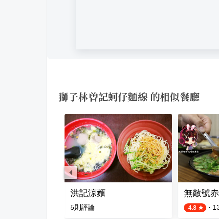
獅子林曾記蚵仔麵線 的相似餐廳
麵線
洪記涼麵
無敵號赤
5
則評論
·
1
4.8