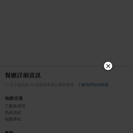
餐廳詳細資訊
ⓘ
以下資訊由 AI 從部落客食記彙整整理
·
了解我們如何精選
地標/交通
三貂角燈塔
馬崗漁村
福隆車站
餐種