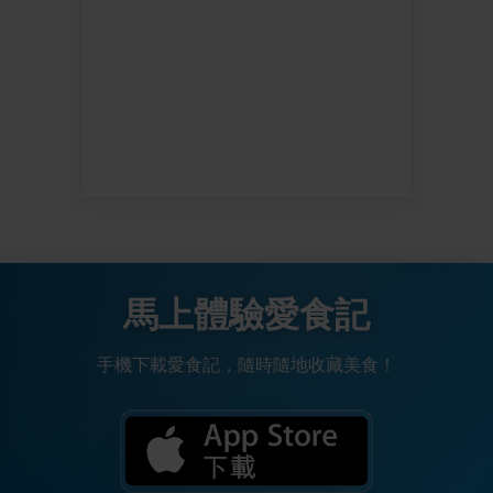
馬上體驗愛食記
手機下載愛食記，隨時隨地收藏美食！