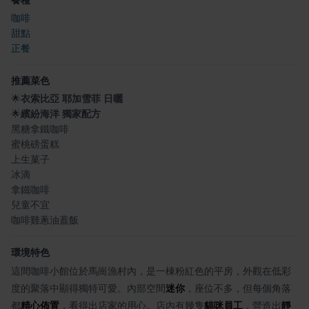
咖啡
甜點
正餐
推薦菜色
🌟
衣索比亞 耶加雪菲 日曬
🌟
繽紛海洋 獨家配方
黑糖拿鐵咖啡
蜜桃磅蛋糕
上生菓子
冰滴
拿鐵咖啡
兒童不宜
咖啡雞蔥油蓋飯
環境特色
這間咖啡小館位於馬崗漁村內，是一棟粉紅色的平房，外觀在低彩
度的聚落中顯得獨特可愛。內部空間
迷你
，座位不多，但每個角落
都
精心佈置
，看得出店家的用心。店內有幾隻
貓咪員工
，營造出
靜