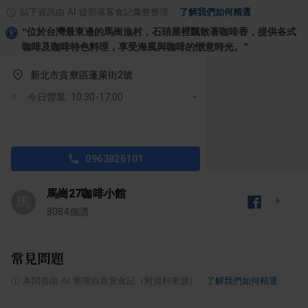
以下資訊由 AI 從部落客食記彙整整理
·
了解我們如何精選
“
位於台灣最東邊的馬崗漁村，石頭屋裡飄散著咖啡香，提供各式
咖啡及咖啡特色料理，享受海風與咖啡的愜意時光。
”
新北市貢寮區蓬萊街2號
今日營業: 10:30-17:00
0963826101
馬崗27咖啡小館
馬
8084
個讚
常見問題
ⓘ
本問答由 AI 整理自真實食記（附資料來源）
·
了解我們如何精選