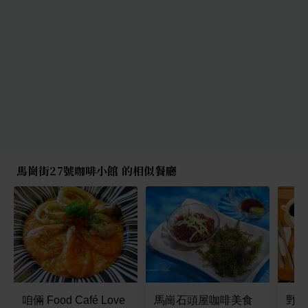
馬崗街27號咖啡小館 的相似餐廳
咱倆 Food Café Love
馬崗石頭屋咖啡美食
野夫