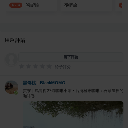
·
9
則評論
2
則評論
4.2
4.3
用戶評論
留下評論
給予評分
黑哥桃｜BlackMOMO
貢寮｜馬崗街27號咖啡小館・台灣極東咖啡：石頭屋裡的
咖啡香