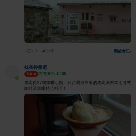
+
1
分享
開啟食記
›
抹茶控桑尼
均消價位: $
100
5.0
馬崗街27號咖啡小館－到台灣最靠東的馬崗漁村享用各式
咖啡及咖啡特色料理！