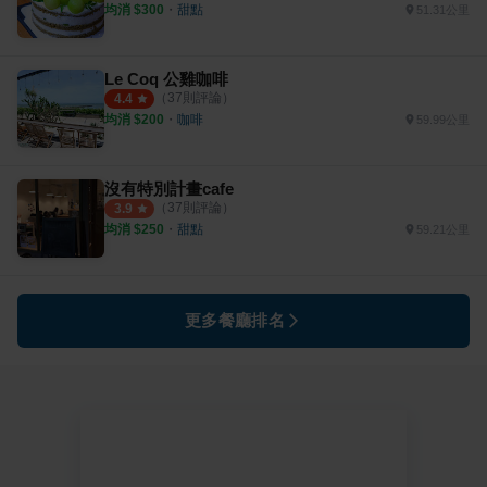
均消 $
300
・
甜點
51.31公里
Le Coq 公雞咖啡
（
37
則評論）
4.4
均消 $
200
・
咖啡
59.99公里
沒有特別計畫cafe
（
37
則評論）
3.9
均消 $
250
・
甜點
59.21公里
更多餐廳排名