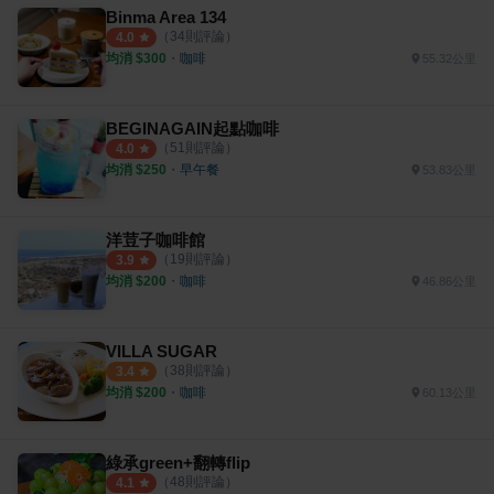
Binma Area 134
（
34
則評論）
4.0
均消 $
300
・
咖啡
55.32公里
BEGINAGAIN起點咖啡
（
51
則評論）
4.0
均消 $
250
・
早午餐
53.83公里
洋荳子咖啡館
（
19
則評論）
3.9
均消 $
200
・
咖啡
46.86公里
VILLA SUGAR
（
38
則評論）
3.4
均消 $
200
・
咖啡
60.13公里
綠承green+翻轉flip
（
48
則評論）
4.1