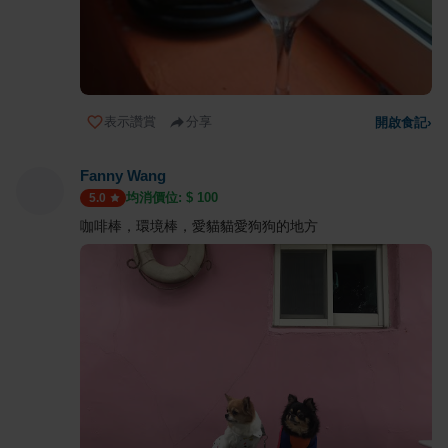
表示讚賞
分享
開啟食記
›
Fanny Wang
均消價位: $
100
5.0
咖啡棒，環境棒，愛貓貓愛狗狗的地方