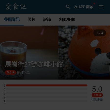
在 APP 開啟
餐廳資訊
照片
評論
相似餐廳
1
/
4
馬崗街27號咖啡小館
5
則評論
·
5.0
5
5.0
5 星：2 則評論
4
4 星：0 則評論
3
3 星：0 則評論
5.0
2
2 星：0 則評論
5
則評論
1
1 星：0 則評論