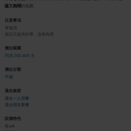
謐又熱鬧
的氛圍。
注意事項
有低消
假日只提供外帶，沒有內用
價位範圍
均消 200-400 元
價位分類
平價
適合族群
適合一人用餐
適合朋友聚餐
設施特色
有wifi