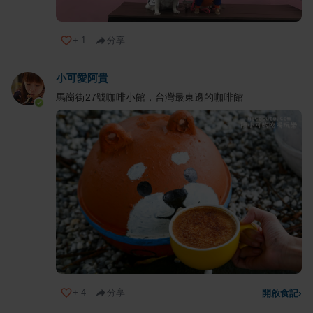
+
1
分享
小可愛阿貴
馬崗街27號咖啡小館，台灣最東邊的咖啡館
+
4
分享
開啟食記
›