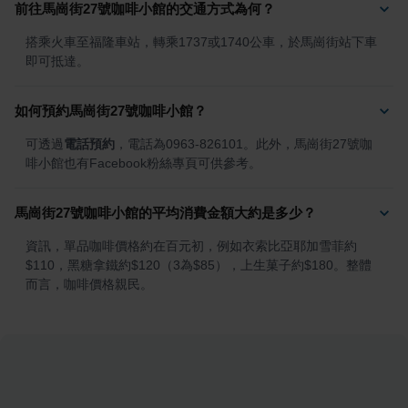
前往馬崗街27號咖啡小館的交通方式為何？
搭乘火車至福隆車站，轉乘1737或1740公車，於馬崗街站下車
即可抵達。
如何預約馬崗街27號咖啡小館？
可透過
電話預約
，電話為0963-826101。此外，馬崗街27號咖
啡小館也有Facebook粉絲專頁可供參考。
馬崗街27號咖啡小館的平均消費金額大約是多少？
資訊，單品咖啡價格約在百元初，例如衣索比亞耶加雪菲約
$110，黑糖拿鐵約$120（3為$85），上生菓子約$180。整體
而言，咖啡價格親民。