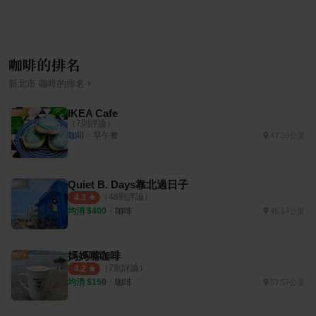
咖啡的排名
›
新北市
咖啡
的排名
IKEA Cafe
（
7
則評論）
咖啡
・
早午餐
47.33公里
Quiet B. Days靠北過日子
（
48
則評論）
4.3
均消 $
400
・
咖啡
45.14公里
媽媽嘴咖啡
（
7
則評論）
4.2
均消 $
150
・
咖啡
57.57公里