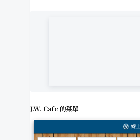
J.W. Cafe
的菜單
線上