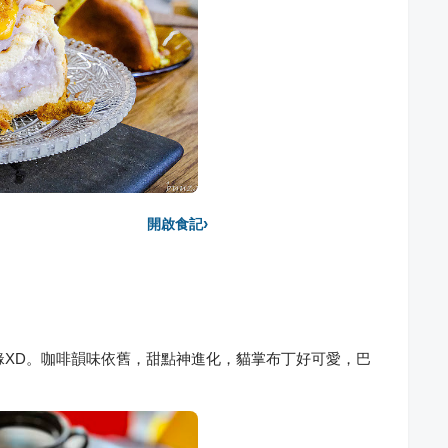
›
開啟食記
重續前緣XD。咖啡韻味依舊，甜點神進化，貓掌布丁好可愛，巴