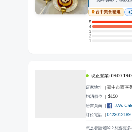
咖啡香醇，甜點精
台中
美食精選
5
5 星：2 則評論
4
4 星：4 則評論
3
3 星：0 則評論
2
2 星：0 則評論
1
1 星：0 則評論
現正營業: 09:00-19:0
臺中市西區美
店家地址
|
$
150
均消價位
|
J.W. Caf
臉書頁面
|
0423012189
訂位電話
|
您是餐廳老闆？想要更多