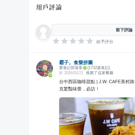
用戶評論
留下評論
給予評分
霸子。食樂拼圖
愛食記部落客
(
1732
篇食記)
於
2026/01/21
推薦了這家餐廳
台中西區咖啡甜點 | J.W. CAF
克驚豔味蕾，必訪！