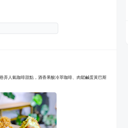
E美村路巷弄人氣咖啡甜點，酒香果酸冷萃咖啡、肉鬆鹹蛋黃巴斯