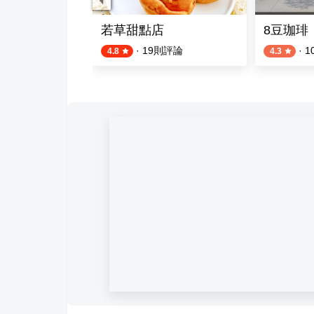
若草甜點店
8豆珈琲
則評論
·
19
則評論
·
1
4.8
4.3