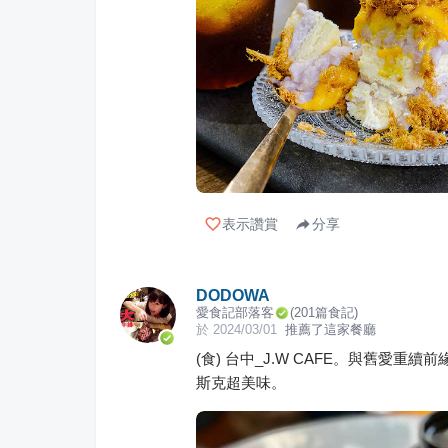
表示讚賞
分享
DODOWA
愛食記部落客
(
201
篇食記)
於
2024/03/01
推薦了這家餐廳
(食) 台中_J.W CAFE。與舊愛
斯克超美味。