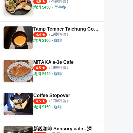
（
26
則評論）
4.6
均消 $
450
・
早午餐
 Mc Cafe
Coffury Studio No.71
櫻桃計
·
10
則評論
·
12
則評論
4.8
4.5
Tamp Temper Taichung Coffee
（
19
則評論）
4.4
均消 $
100
・
咖啡
MITAKA s-3e Cafe
（
19
則評論）
4.5
均消 $
440
・
咖啡
Coffee Stopover
（
17
則評論）
4.5
均消 $
150
・
咖啡
新銳咖啡 Sensory cafe - 深夜咖啡 第一品牌