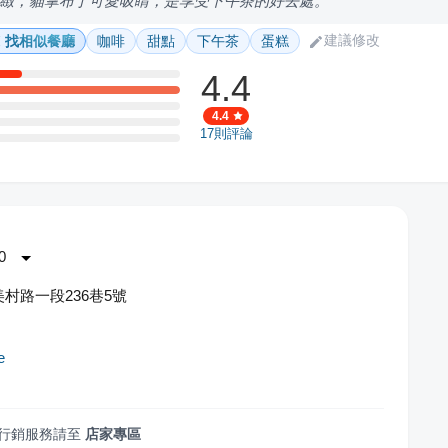
緻，貓掌布丁可愛吸睛，是享受下午茶的好去處。
建議修改
找相似餐廳
咖啡
甜點
下午茶
蛋糕
4.4
4.4
17
則評論
0
村路一段236巷5號
e
行銷服務請至
店家專區