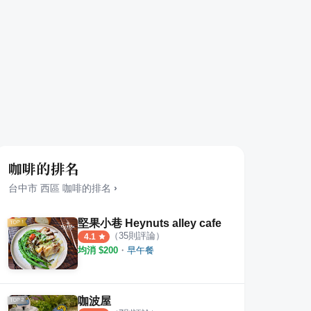
咖啡的排名
台中市
西區
咖啡
的排名
›
堅果小巷 Heynuts alley cafe
（
35
則評論）
4.1
均消 $
200
・
早午餐
咖波屋