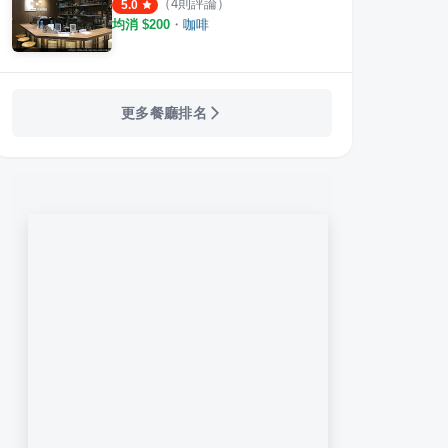
（
4
則評論）
5.0
均消 $
200
・
咖啡
更多餐廳排名