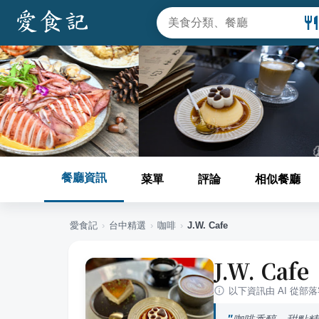
餐廳資訊
菜單
評論
相似餐廳
愛食記
›
台中
精選
›
咖啡
›
J.W. Cafe
J.W. Cafe
以下資訊由 AI 從部