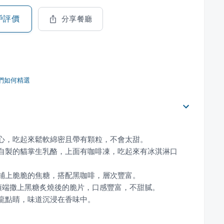
戶評價
分享餐廳
們如何精選
家自製的貓掌生乳酪，上面有咖啡凍，吃起來有冰淇淋口
畫龍點睛，味道沉浸在香味中。