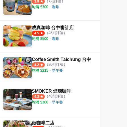
（
7
則評論）
3.9
均消 $
300
・
咖啡
成真咖啡 台中審計店
（
48
則評論）
4.5
均消 $
500
・
咖啡
Coffee Smith Taichung 台中
（
20
則評論）
4.2
均消 $
215
・
早午餐
SMOKER 煙燻咖啡
（
40
則評論）
4.3
均消 $
300
・
早午餐
做咖啡二店