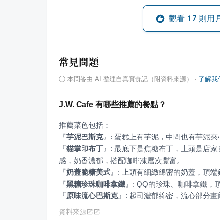
觀看
17
則用
常見問題
ⓘ
本問答由 AI 整理自真實食記（附資料來源）
·
了解我
J.W. Cafe 有哪些推薦的餐點？
『
芋泥巴斯克
』
『
貓掌印布丁
』
: 最底下是焦糖布丁，上頭是店
『
奶蓋脆糖美式
』
『
黑糖珍珠咖啡拿鐵
』
『
原味流心巴斯克
』
: 起司濃郁綿密，流心部分
資料來源