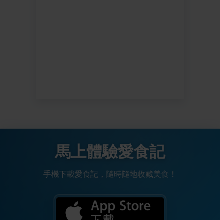
馬上體驗愛食記
手機下載愛食記，隨時隨地收藏美食！