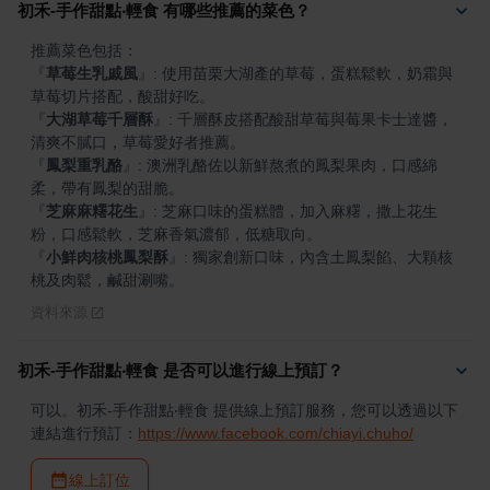
初禾-手作甜點‧輕食 有哪些推薦的菜色？
『
草莓生乳戚風
』
: 使用苗栗大湖產的草莓，蛋糕鬆軟，奶霜與
『
大湖草莓千層酥
』
: 千層酥皮搭配酸甜草莓與莓果卡士達醬，
『
鳳梨重乳酪
』
: 澳洲乳酪佐以新鮮熬煮的鳳梨果肉，口感綿
『
芝麻麻糬花生
』
: 芝麻口味的蛋糕體，加入麻糬，撒上花生
『
小鮮肉核桃鳳梨酥
』
: 獨家創新口味，內含土鳳梨餡、大顆核
桃及肉鬆，鹹甜涮嘴。
資料來源
初禾-手作甜點‧輕食 是否可以進行線上預訂？
可以。初禾-手作甜點‧輕食 提供線上預訂服務，您可以透過以下
連結進行預訂：
https://www.facebook.com/chiayi.chuho/
線上訂位