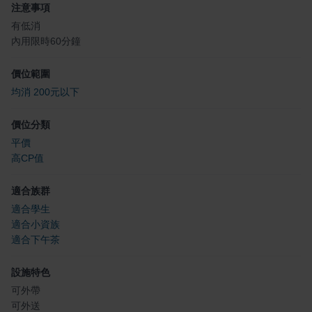
注意事項
有低消
內用限時60分鐘
價位範圍
均消 200元以下
價位分類
平價
高CP值
適合族群
適合學生
適合小資族
適合下午茶
設施特色
可外帶
可外送