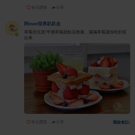
表示讚賞
分享
阿mon世界趴趴走
草莓控注意!平價草莓甜點店推薦，滿滿草莓讓你吃到笑
出來
表示讚賞
分享
開啟食記
›