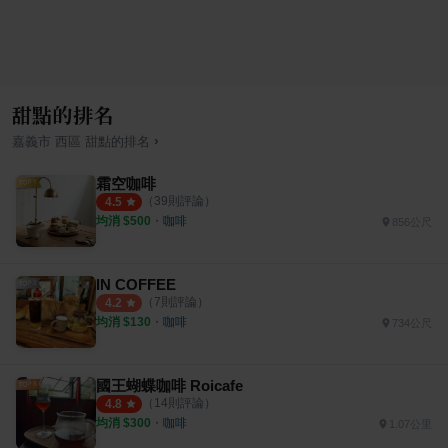
甜點的排名
›
嘉義市
西區
甜點
的排名
霜空咖啡
（
39
則評論）
4.5
均消 $
500
・
咖啡
856公尺
IN COFFEE
（
7
則評論）
4.2
均消 $
130
・
咖啡
734公尺
國王蝴蝶咖啡 Roicafe
（
14
則評論）
4.8
均消 $
300
・
咖啡
1.07公里