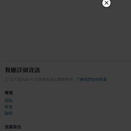
餐廳詳細資訊
ⓘ
以下資訊由 AI 從部落客食記彙整整理
·
了解我們如何精選
餐種
甜點
輕食
咖啡
推薦菜色