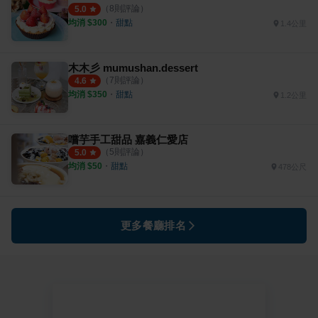
（
8
則評論）
5.0
均消 $
300
・
甜點
1.4公里
木木彡 mumushan.dessert
（
7
則評論）
4.6
均消 $
350
・
甜點
1.2公里
嚐芋手工甜品 嘉義仁愛店
（
5
則評論）
5.0
均消 $
50
・
甜點
478公尺
更多餐廳排名