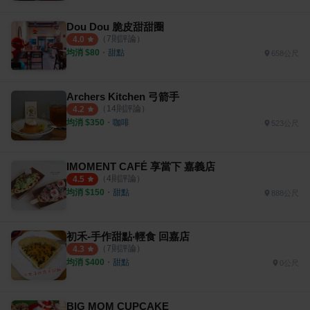
Dou Dou 脆皮甜甜圈
（
7
則評論）
4.0
均消 $
80
・
甜點
658公尺
Archers Kitchen 弓箭手
（
14
則評論）
4.2
均消 $
350
・
咖啡
523公尺
IMOMENT CAFÉ 享當下 嘉義店
（
4
則評論）
4.5
均消 $
150
・
甜點
888公尺
初禾-手作甜點‧輕食 回嘉店
（
7
則評論）
4.3
均消 $
400
・
甜點
0公尺
BIG MOM CUPCAKE