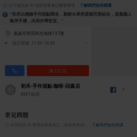
以下資訊由 AI 從部落客食記彙整整理
·
了解我們如何精選
“
初禾以精緻手作甜點聞名，新鮮水果與蛋糕完美結合，是嘉義人
氣伴手禮，內用外帶皆宜。
”
嘉義市西區民生南路137號
現正營業: 11:00-18:30
線上訂位
初禾-手作甜點‧咖啡-回嘉店
初
8881
個讚
常見問題
ⓘ
本問答由 AI 整理自真實食記（附資料來源）
·
了解我們如何精選