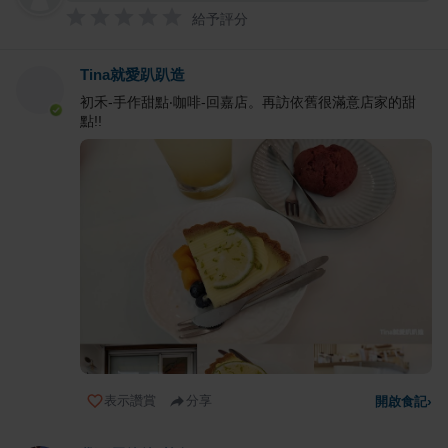
給予評分
Tina就愛趴趴造
初禾-手作甜點‧咖啡-回嘉店。再訪依舊很滿意店家的甜
點!!
表示讚賞
分享
開啟食記
›