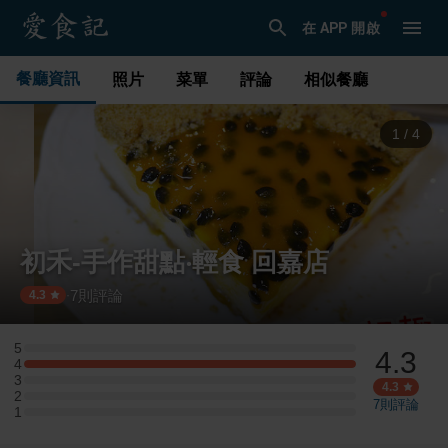
在 APP 開啟
餐廳資訊
照片
菜單
評論
相似餐廳
1
/
4
初禾-手作甜點‧輕食 回嘉店
7
則評論
·
4.3
5
4.3
5 星：0 則評論
4
4 星：3 則評論
3
3 星：0 則評論
4.3
2
2 星：0 則評論
7
則評論
1
1 星：0 則評論