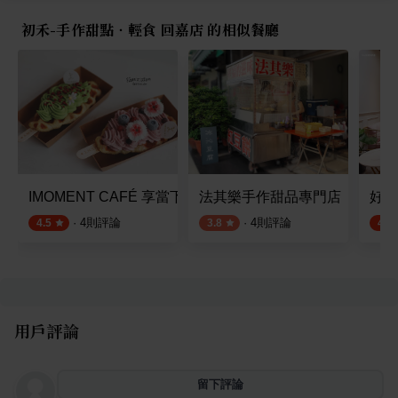
初禾-手作甜點‧輕食 回嘉店 的相似餐廳
IMOMENT CAFÉ 享當下 嘉義店
法其樂手作甜品專門店
好悠
·
4
則評論
·
4
則評論
4.5
3.8
4.5
用戶評論
留下評論