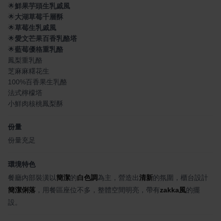
🌟
鮮果芋頭生乳戚風
🌟
大湖草莓千層酥
🌟
草莓生乳戚風
🌟
愛文芒果百香乳酪塔
🌟
藍莓優格重乳酪
鳳梨重乳酪
芝麻麻糬花生
100%百香果生乳酪
法式檸檬塔
小鮮肉核桃鳳梨酥
份量
份量充足
環境特色
餐廳內部裝潢以
簡潔
的
白色調
為主，營造出
清新
的氛圍，櫃台設計
簡潔俐落
，用餐區座位不多，整體空間明亮，帶有
zakka風
的擺
設。