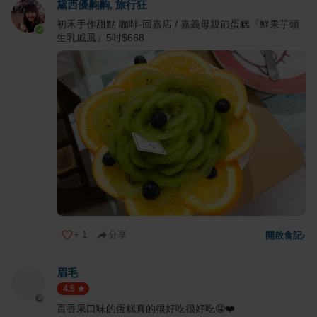
黛西優齁齁, 旅行狂
初禾手作甜點 咖啡-回嘉店 / 嘉義母親節蛋糕『鮮果芋頭
生乳戚風』5吋$668
+
1
分享
開啟食記
›
眉毛
4.5
百香果口味的蛋糕真的很好吃很好吃🤤❤️