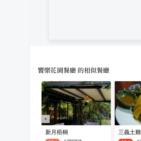
饗樂花園餐廳 的相似餐廳
館
新月梧桐
三義土雞