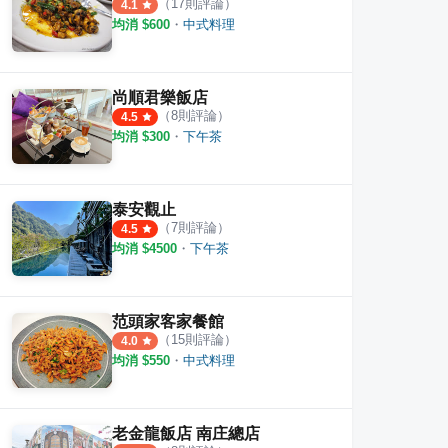
·
7
則評論
·
11
則評論
4.2
4.5
（
17
則評論）
4.1
均消 $
600
・
中式料理
尚順君樂飯店
（
8
則評論）
4.5
均消 $
300
・
下午茶
泰安觀止
（
7
則評論）
4.5
均消 $
4500
・
下午茶
范頭家客家餐館
（
15
則評論）
4.0
均消 $
550
・
中式料理
老金龍飯店 南庄總店