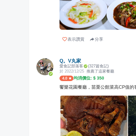
表示讚賞
分享
Q。V丸家
愛食記部落客
(
327
篇食記)
於
2022/12/25
推薦了這家餐廳
均消價位: $
350
4.0
饗樂花園餐廳，苗栗公館菜高CP值的