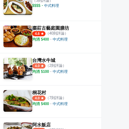
（
3
則評論）
$$$$
・
中式料理
棗莊古藝庭園膳坊
（
40
則評論）
4.6
均消 $
400
・
中式料理
台灣水牛城
（
2
則評論）
4.0
均消 $
100
・
中式料理
桐花村
（
7
則評論）
4.0
均消 $
400
・
中式料理
夢鼎軒精緻小吃
西湖
阿水飯店