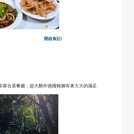
›
開啟食記
客家合菜餐廳，超大酥炸德國豬腳有著大大的滿足