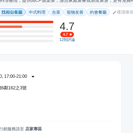
料理秘境，提供高CP值桌菜，適合家庭聚餐或朋友聚會，更有免費K
建議修
找相似餐廳
中式料理
合菜
寵物友善
約會餐廳
4.7
4.7
12
則評論
 17:00-21:00
6鄰162之3號
園
行銷服務請至
店家專區