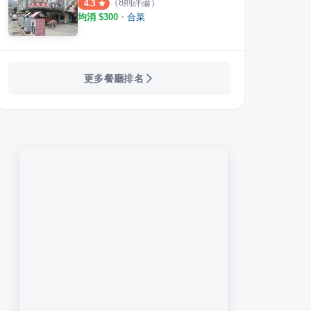
（
8
則評論）
4.3
均消 $
300
・
合菜
更多餐廳排名