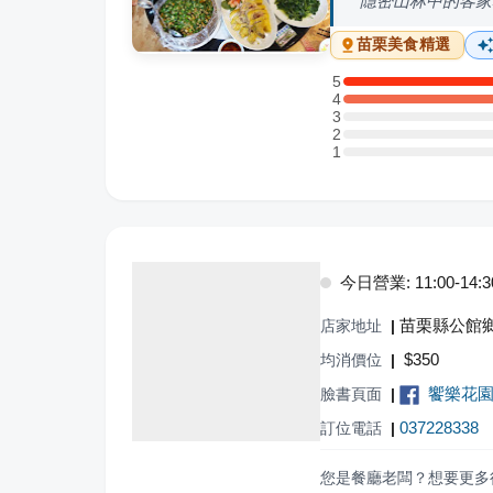
隱密山林中的客家
苗栗
美食精選
5
5 星：3 則評論
4
4 星：2 則評論
3
3 星：0 則評論
2
2 星：0 則評論
1
1 星：0 則評論
今日營業: 11:00-14:30,
苗栗縣公館鄉
店家地址
|
$
350
均消價位
|
饗樂花
臉書頁面
|
037228338
訂位電話
|
您是餐廳老闆？想要更多