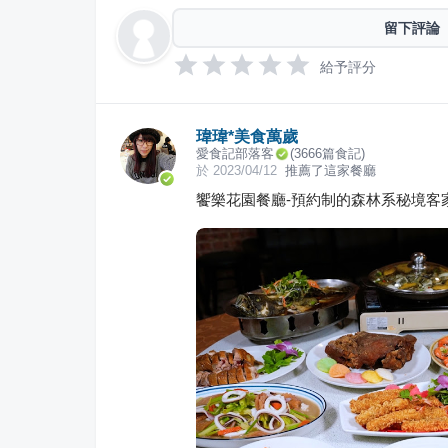
留下評論
給予評分
瑋瑋*美食萬歲
愛食記部落客
(
3666
篇食記)
於
2023/04/12
推薦了這家餐廳
饗樂花園餐廳-預約制的森林系秘境客