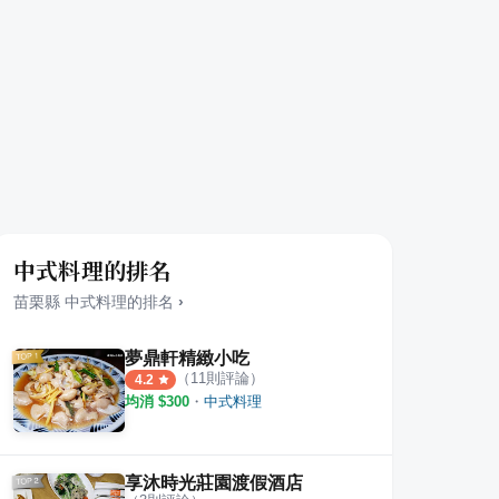
中式料理的排名
苗栗縣
中式料理
的排名
›
夢鼎軒精緻小吃
（
11
則評論）
4.2
均消 $
300
・
中式料理
享沐時光莊園渡假酒店