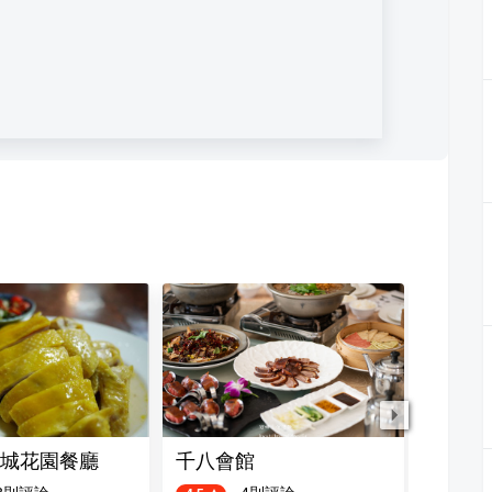
城花園餐廳
千八會館
荷塘居