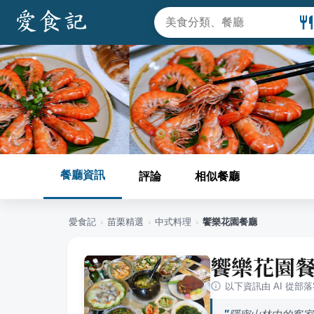
餐廳資訊
評論
相似餐廳
愛食記
›
苗栗
精選
›
中式料理
›
饗樂花園餐廳
饗樂花園
以下資訊由 AI 從部