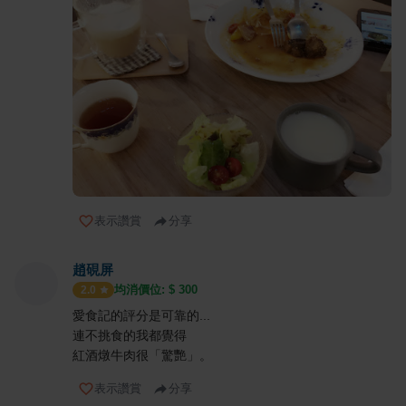
表示讚賞
分享
趙硯屏
均消價位: $
300
2.0
愛食記的評分是可靠的...
連不挑食的我都覺得
紅酒燉牛肉很「驚艷」。
表示讚賞
分享