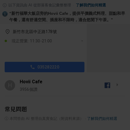
以下資訊由 AI 從部落客食記彙整整理
·
了解我們如何精選
“
新竹福華大飯店旁的Hovii Cafe，提供平價義式料理、甜點和早
午餐，還有舒適空間、插座和不限時，適合悠閒下午茶。
”
新竹市北區中正路178號
現正營業: 11:30-21:00
035282220
Hovii Cafe
H
3956
個讚
常見問題
ⓘ
本問答由 AI 整理自真實食記（附資料來源）
·
了解我們如何精選