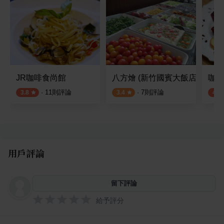
JR咖啡食尚館
八方燴 (新竹國賓大飯店)
咖啡
·
11
則評論
·
7
則評論
3.8
3.4
4.3
用戶評論
留下評論
給予評分