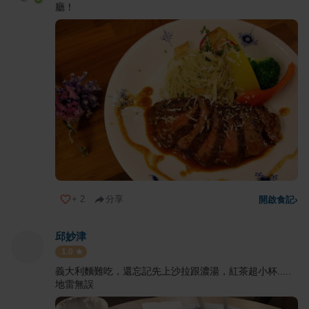
廳！
+
2
分享
開啟食記
›
邱妙津
1.0
義大利麵難吃，還忘記先上沙拉跟濃湯，紅茶超小杯.....
地雷無誤