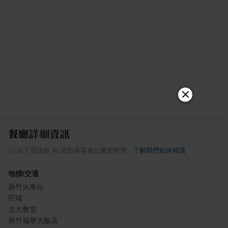
餐廳詳細資訊
ⓘ
以下資訊由 AI 從部落客食記彙整整理
·
了解我們如何精選
地標/交通
新竹火車站
巨城
北大教堂
新竹福華大飯店