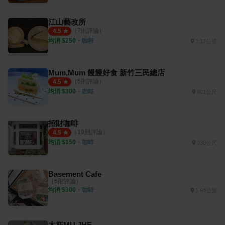
江山藝改所
（
7
則評論）
4.5
均消 $
250
・
咖啡
1.17公里
Mum,Mum 饅饅好食 新竹三民總店
（
5
則評論）
4.5
均消 $
300
・
咖啡
801公尺
招財咖啡
（
19
則評論）
4.5
均消 $
150
・
咖啡
330公尺
Basement Cafe
（
5
則評論）
均消 $
300
・
咖啡
1.94公里
木柘MU JHE