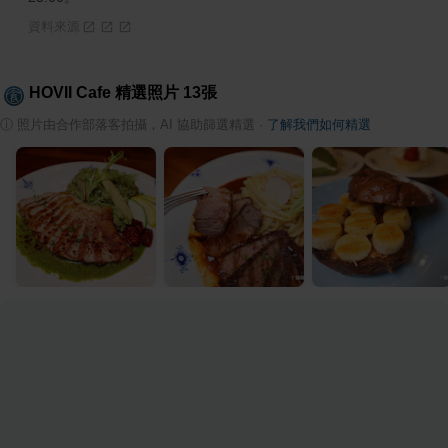
資料來源
HOVII Cafe
精選照片
13
張
ⓘ
照片由合作部落客拍攝，AI 協助篩選精選
·
了解我們如何精選