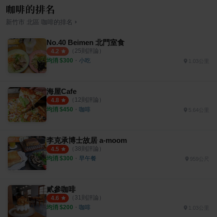
咖啡的排名
›
新竹市
北區
咖啡
的排名
No.40 Beimen 北門室食
（
25
則評論）
4.2
均消 $
300
・
小吃
1.03公里
海屋Cafe
（
12
則評論）
4.8
均消 $
450
・
咖啡
5.64公里
李克承博士故居 a-moom
（
38
則評論）
4.5
均消 $
300
・
早午餐
959公尺
貳參咖啡
（
31
則評論）
4.6
均消 $
200
・
咖啡
1.03公里