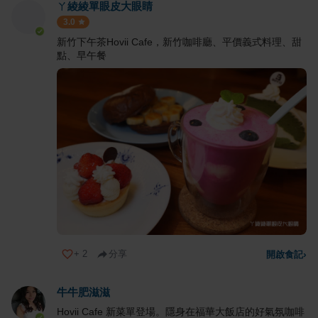
ㄚ綾綾單眼皮大眼睛
3.0
新竹下午茶Hovii Cafe，新竹咖啡廳、平價義式料理、甜
點、早午餐
+
2
分享
開啟食記
›
牛牛肥滋滋
Hovii Cafe 新菜單登場。隱身在福華大飯店的好氣氛咖啡