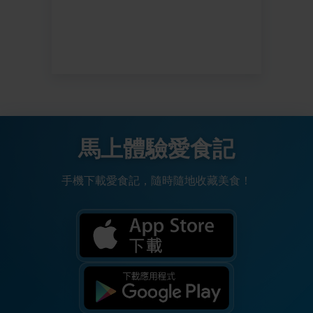
馬上體驗愛食記
手機下載愛食記，隨時隨地收藏美食！