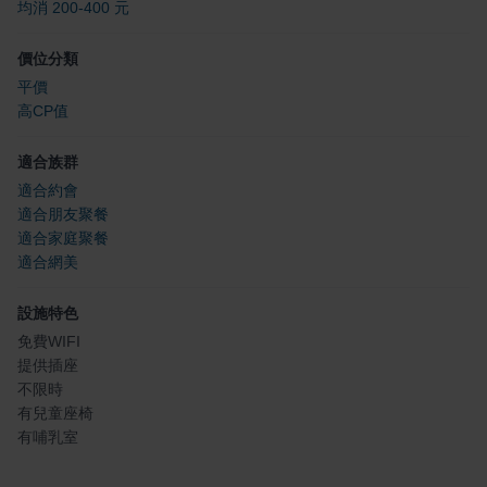
均消 200-400 元
價位分類
平價
高CP值
適合族群
適合約會
適合朋友聚餐
適合家庭聚餐
適合網美
設施特色
免費WIFI
提供插座
不限時
有兒童座椅
有哺乳室