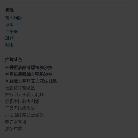
餐種
義大利麵
燉飯
早午餐
甜點
咖啡
推薦菜色
🌟
香橙油醋冷燻鴨胸沙拉
🌟
黑松露醬綜合堅果沙拉
🌟
惡魔香蕉巧克力花生貝果
松阪豬青醬燉飯
鮮蝦明太子義大利麵
舒肥牛排義大利麵
干貝黑松露燉飯
小山園抹茶波士頓派
季節水果塔
焦糖布蕾