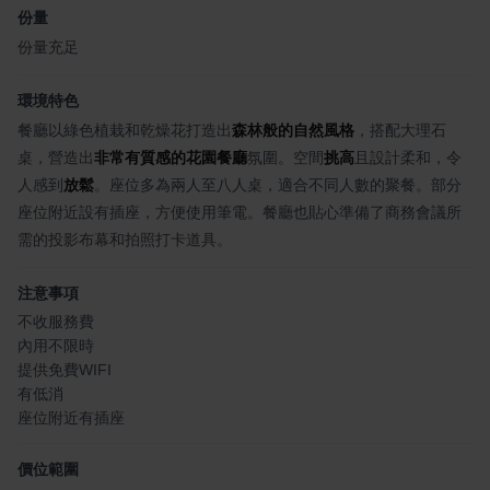
份量
份量充足
環境特色
餐廳以綠色植栽和乾燥花打造出
森林般的自然風格
，搭配大理石
桌，營造出
非常有質感的花園餐廳
氛圍。空間
挑高
且設計柔和，令
人感到
放鬆
。座位多為兩人至八人桌，適合不同人數的聚餐。部分
座位附近設有插座，方便使用筆電。餐廳也貼心準備了商務會議所
需的投影布幕和拍照打卡道具。
注意事項
不收服務費
內用不限時
提供免費WIFI
有低消
座位附近有插座
價位範圍