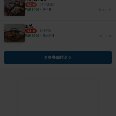
（
11
則評論）
4.0
均消 $
400
・
早午餐
254公尺
無恙
（
9
則評論）
4.5
均消 $
300
・
日本料理
1.7公里
更多餐廳排名