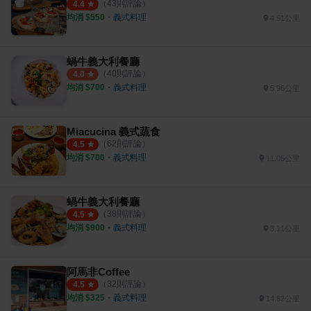
（
43
則評論）
4.4
均消 $
550
・
義式料理
4.91公里
蝸牛義大利餐廳
（
40
則評論）
4.0
均消 $
700
・
義式料理
5.96公里
Miacucina 義式蔬食
（
62
則評論）
4.5
均消 $
700
・
義式料理
11.06公里
蝸牛義大利餐廳
（
38
則評論）
4.5
均消 $
900
・
義式料理
3.11公里
阿馬非Coffee
（
32
則評論）
4.5
均消 $
325
・
義式料理
14.62公里