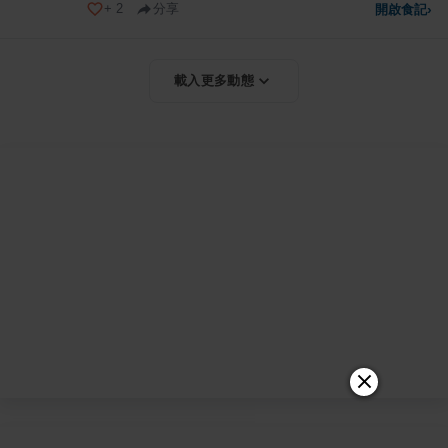
+
2
分享
開啟食記
›
載入更多動態