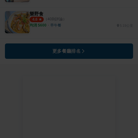
樂野食
（
40
則評論）
4.6
均消 $
600
・
早午餐
5.19公里
更多餐廳排名