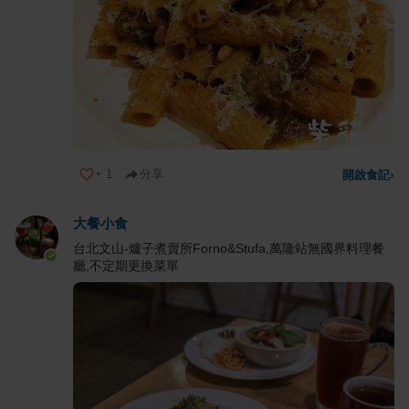
+
1
分享
開啟食記
›
大餐小食
台北文山-爐子煮賣所Forno&Stufa,萬隆站無國界料理餐
廳,不定期更換菜單