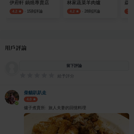
伊府軒 鍋燒專賣店
林家蔬菜羊肉爐
焱鬼
·
15
則評論
·
28
則評論
4.2
4.2
3.8
用戶評論
留下評論
給予評分
柴貓趴趴走
4.0
爐子煮賣所: 旅人夫妻的回憶料理