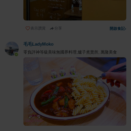
表示讚賞
分享
開啟食記
›
毛毛LadyMoko
零負評神等級美味無國界料理,爐子煮賣所, 萬隆美食