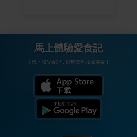
馬上體驗愛食記
手機下載愛食記，隨時隨地收藏美食！