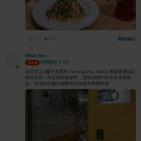
+
1
分享
開啟食記
›
Elisa Yen
均消價位: $
310
4.5
台北文山-[爐子煮賣所 Forno &amp; Stufa] 萬隆捷運站近
師大分部，不定期更換菜單，汲取回憶中的美味道地風
味，老宅內品嘗自製麵包與無國界異國料理