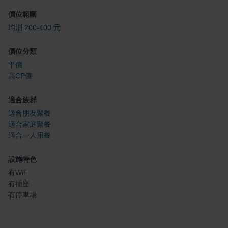
價位範圍
均消 200-400 元
價位分類
平價
高CP值
適合族群
適合朋友聚餐
適合家庭聚餐
適合一人用餐
設施特色
有Wifi
有插座
有停車場