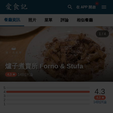
在 APP 開啟
餐廳資訊
照片
菜單
評論
相似餐廳
1
/
4
爐子煮賣所 Forno & Stufa
14
則評論
·
4.3
5
4.3
5 星：0 則評論
4
4 星：3 則評論
3
3 星：0 則評論
4.3
2
2 星：0 則評論
14
則評論
1
1 星：0 則評論