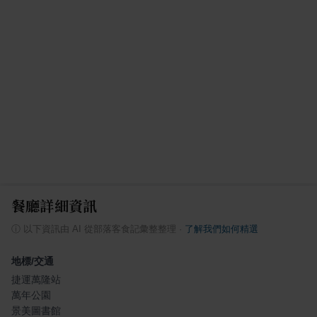
餐廳詳細資訊
ⓘ
以下資訊由 AI 從部落客食記彙整整理
·
了解我們如何精選
地標/交通
捷運萬隆站
萬年公園
景美圖書館