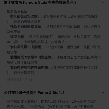
爐子煮賣所 Forno & Stufa 有哪些推薦菜色？
『
藍乳酪菠菜筆管麵
』
: 筆管麵保有彈性，沾附滑順的乳酪醬
『
托斯卡納鮮蝦櫛瓜麵
』
: 番茄紅醬均勻沾附麵條，蝦仁與櫛瓜
『
煙花女麵
』
: 義大利鹽漬酸豆、油漬鯷魚、拿坡里番茄、海鱸
『
拿坡里風燉牛肉醬麵
』
: 牛肋條軟嫩，醬汁濃郁，搭配Q彈的
『
愛爾蘭黑啤酒燉牛肉螺旋麵
』
: 使用健力士黑啤酒搭配牛肩肉
『
文藝復興核桃肉桂豬肉麵
』
: 核桃與杏仁打成細顆粒拌入醬
汁，肉桂香氣濃郁
資料來源
如何前往爐子煮賣所 Forno & Stufa？
可搭乘捷運至萬隆站，從4號出口步行約8至10分鐘即可抵達。
若搭乘公車，可至武功國小(羅斯福)站下車，步行約5分鐘。