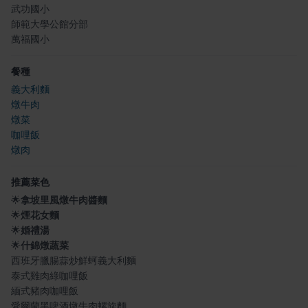
武功國小
師範大學公館分部
萬福國小
餐種
義大利麵
燉牛肉
燉菜
咖哩飯
燉肉
推薦菜色
🌟
拿坡里風燉牛肉醬麵
🌟
煙花女麵
🌟
婚禮湯
🌟
什錦燉蔬菜
西班牙臘腸蒜炒鮮蚵義大利麵
泰式雞肉綠咖哩飯
緬式豬肉咖哩飯
愛爾蘭黑啤酒燉牛肉螺旋麵