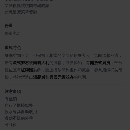
文藝復興核桃肉桂豬肉麵
藍乳酪菠菜筆管麵
份量
份量充足
環境特色
餐廳空間不大，但保留了相當的空間給用餐客人，氛圍溫馨舒適，
帶有
歐式鄉村
或
南義大利
的風格，裝潢簡約，有
開放式廚房
，部分
座位區有
紅磚牆
裝飾，牆上擺放簡約畫作和藏書，餐具用鐵桶裝吊
掛，整體營造出
溫馨感
和
異國元素並存
的氛圍。
注意事項
有低消
自行至櫃檯點餐
飲水餐具自助取用
餐點不提供外帶
可訂位