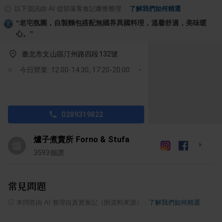
以下資訊由 AI 從部落客食記彙整整理
·
了解我們如何精選
“
老宅氛圍，自製麵包搭配無國界異國料理，溫馨舒適，美味暖
心。
”
臺北市文山區汀州路四段132號
今日營業: 12:00-14:30, 17:20-20:00
0289319822
爐子煮賣所 Forno & Stufa
爐
3593
個讚
常見問題
ⓘ
本問答由 AI 整理自真實食記（附資料來源）
·
了解我們如何精選