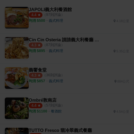
JAPOLI義大利餐酒館
（
97
則評論）
4.4
均消 $
500
・
義式料理
4.18公里
Cin Cin Osteria 請請義大利餐廳 慶城店
（
87
則評論）
4.3
均消 $
895
・
義式料理
5.35公里
義饗食堂
（
36
則評論）
4.3
均消 $
857
・
義式料理
884公尺
Ombré敦南店
（
57
則評論）
4.4
均消 $
1100
・
餐酒館
4.54公里
TUTTO Fresco 翡冷翠義式餐廳