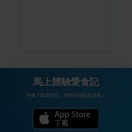
馬上體驗愛食記
手機下載愛食記，隨時隨地收藏美食！