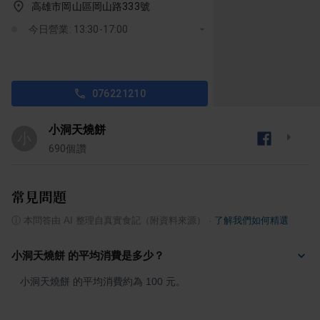
高雄市岡山區岡山路333號
今日營業: 13:30-17:00
076221210
小洞天燒餅
小
690
個讚
常見問題
ⓘ
本問答由 AI 整理自真實食記（附資料來源）
·
了解我們如何精選
小洞天燒餅 的平均消費是多少？
小洞天燒餅 的平均消費約為 100 元。