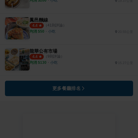
均消 $
200
・
小吃
19.37公里
鳳邑麵線
（
41
則評論）
4.4
均消 $
50
・
小吃
20.55公里
龍華公有市場
（
9
則評論）
4.4
均消 $
130
・
小吃
15.27公里
更多餐廳排名