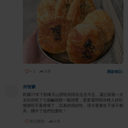
+
2
分享
開啟食記
›
何智豪
民國77年下部隊天山營吃到現在念念不忘，還記得第一次
去吃供吃了七個鹹燒餅一碗清漿，婆婆還問我年輕人好吃
慢慢吃不要撐壞了，😊真的很好吃，現今娶妻生子孩子都
高，國中了他們也愛吃！
表示讚賞
分享