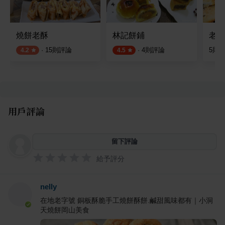
燒餅老酥
林記餅鋪
老鄉
·
15
則評論
·
4
則評論
5
則
4.2
4.5
用戶評論
留下評論
給予評分
nelly
在地老字號 銅板酥脆手工燒餅酥餅.鹹甜風味都有｜小洞
天燒餅岡山美食