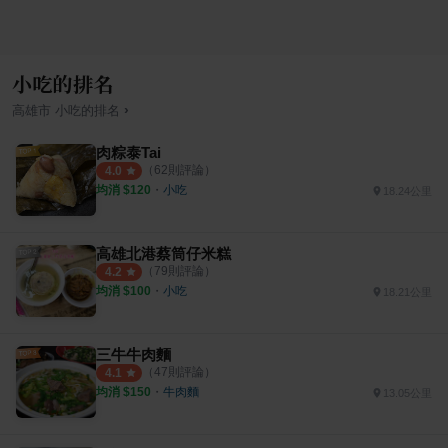
小吃的排名
›
高雄市
小吃
的排名
肉粽泰Tai
（
62
則評論）
4.0
均消 $
120
・
小吃
18.24公里
高雄北港蔡筒仔米糕
（
79
則評論）
4.2
均消 $
100
・
小吃
18.21公里
三牛牛肉麵
（
47
則評論）
4.1
均消 $
150
・
牛肉麵
13.05公里