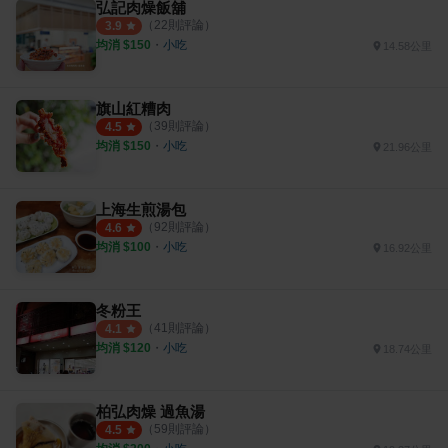
弘記肉燥飯舖
（
22
則評論）
3.9
均消 $
150
・
小吃
14.58公里
旗山紅糟肉
（
39
則評論）
4.5
均消 $
150
・
小吃
21.96公里
上海生煎湯包
（
92
則評論）
4.6
均消 $
100
・
小吃
16.92公里
冬粉王
（
41
則評論）
4.1
均消 $
120
・
小吃
18.74公里
柏弘肉燥 過魚湯
（
59
則評論）
4.5