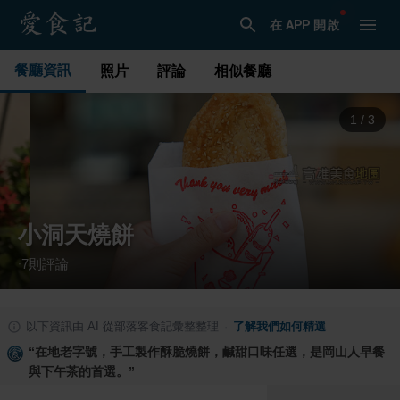
在 APP 開啟
餐廳資訊
照片
評論
相似餐廳
1
/
3
小洞天燒餅
7
則評論
·
以下資訊由 AI 從部落客食記彙整整理
·
了解我們如何精選
“
在地老字號，手工製作酥脆燒餅，鹹甜口味任選，是岡山人早餐
與下午茶的首選。
”