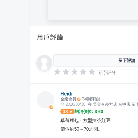
用戶評論
留下評論
給予評分
Heidi
金級會員
(
64
則評論)
於
2018/03/30
在
吳寶春麥方店 台中店
留
均消價位: $
60
3.0
草莓麵包 · 方型抹茶紅豆
價位約50～70之間。