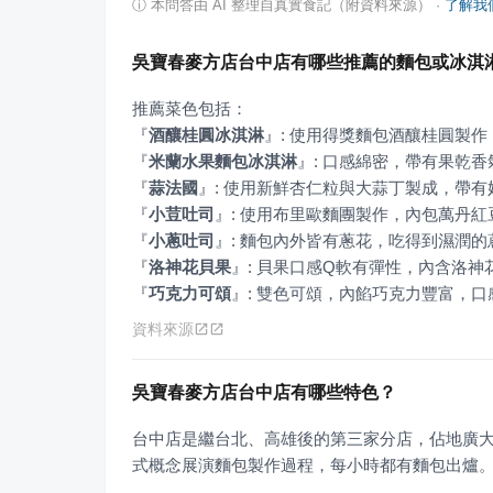
ⓘ
本問答由 AI 整理自真實食記（附資料來源）
·
了解我
吳寶春麥方店台中店有哪些推薦的麵包或冰淇
『
酒釀桂圓冰淇淋
』
『
米蘭水果麵包冰淇淋
』
『
蒜法國
』
『
小荳吐司
』
『
小蔥吐司
』
『
洛神花貝果
』
『
巧克力可頌
』
: 雙色可頌，內餡巧克力豐富，
資料來源
吳寶春麥方店台中店有哪些特色？
台中店是繼台北、高雄後的第三家分店，佔地廣
式概念展演麵包製作過程，每小時都有麵包出爐