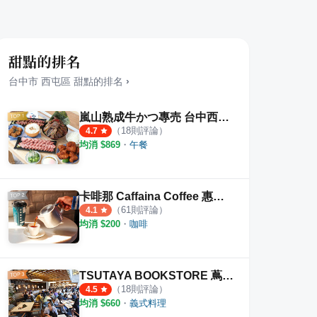
甜點的排名
台中市
西屯區
甜點
的排名
›
嵐山熟成牛かつ專売 台中西屯青海店
（
18
則評論）
4.7
均消 $
869
・
午餐
卡啡那 Caffaina Coffee 惠來店
（
61
則評論）
4.1
均消 $
200
・
咖啡
TSUTAYA BOOKSTORE 蔦屋書店 臺中市政店
（
18
則評論）
4.5
均消 $
660
・
義式料理