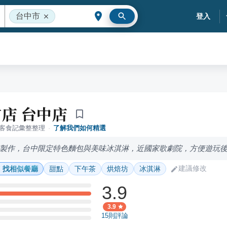
台中市
登入
店 台中店
落客食記彙整整理
·
了解我們如何精選
製作，台中限定特色麵包與美味冰淇淋，近國家歌劇院，方便遊玩
建議修改
找相似餐廳
甜點
下午茶
烘焙坊
冰淇淋
3.9
3.9
15
則評論