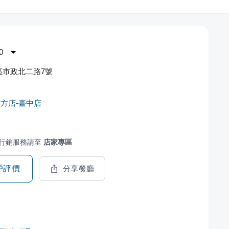
0
區市政北二路7號
方店-臺中店
行銷服務請至
店家專區
戶評價
分享餐廳