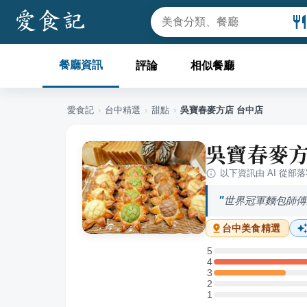
餐廳資訊
評論
相似餐廳
愛食記
›
台中
精選
›
甜點
›
吳寶春麥方店 台中店
吳寶春麥方
以下資訊由 AI 從部
世界冠軍麵包師傅
台中
美食精選
5
5 星：0 則評論
4
4 星：3 則評論
3
3 星：1 則評論
2
2 星：0 則評論
1
1 星：0 則評論