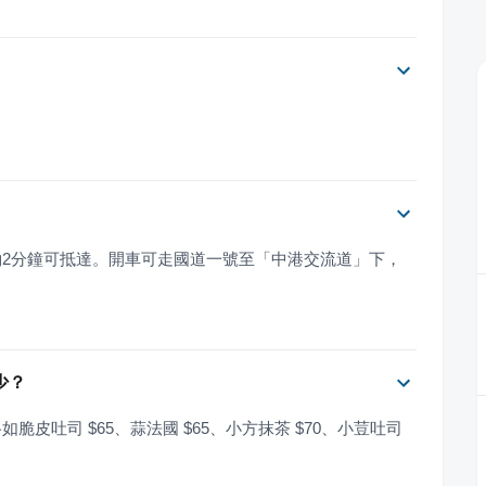
2分鐘可抵達。開車可走國道一號至「中港交流道」下，
。
少？
吐司 $65、蒜法國 $65、小方抹茶 $70、小荳吐司 