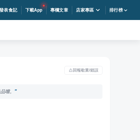
發表食記
下載App
專欄文章
店家專區
排行榜
回報歇業/錯誤
後品嚐。