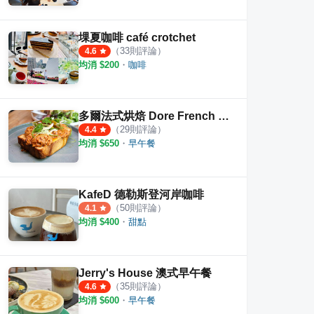
堁夏咖啡 café crotchet
（
33
則評論）
4.6
均消 $
200
・
咖啡
多爾法式烘焙 Dore French Bakehouse
（
29
則評論）
4.4
均消 $
650
・
早午餐
KafeD 德勒斯登河岸咖啡
（
50
則評論）
4.1
均消 $
400
・
甜點
Jerry's House 澳式早午餐
（
35
則評論）
4.6
均消 $
600
・
早午餐