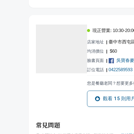
現正營業: 10:30-20:0
臺中市西屯
店家地址
|
$
60
均消價位
|
吳寶春麥
臉書頁面
|
0422589593
訂位電話
|
您是餐廳老闆？想要更多
觀看
15
則用
常見問題