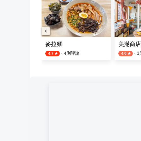
麥拉麵
美滿商店
評論
·
4
則評論
·
3
4.7
4.0