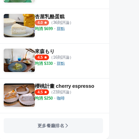
杏屋乳酪蛋糕
（
36
則評論）
4.0
均消 $
699
・
甜點
見水
馥漫麵包花園FM STATION 東山
麵包
來森もり
·
7
則評論
3
則評論
9
則評
（
16
則評論）
4.5
均消 $
330
・
甜點
櫻桃計畫 cherry espresso
（
23
則評論）
4.5
均消 $
250
・
咖啡
更多餐廳排名