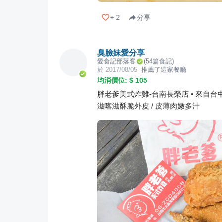
+
2
分享
臭臉妹愛分享
愛食記部落客
(
54
篇食記)
於
2017/08/05
推薦了這家餐廳
均消價位: $
105
胖老爹美式炸雞-台南長榮店 • 來自台中的
滋喀滋酥脆外皮 / 皮薄肉嫩多汁