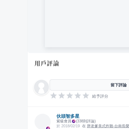
用戶評論
留下評論
給予評分
伙頭智多星
紫級會員
(
338
則評論)
於
2018/02/19
在
胖老爹美式炸雞-台南長