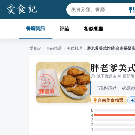
餐廳資訊
評論
相似餐廳
愛食記
›
台南
精選
›
美式料理
›
胖老爹美式炸雞-台南長榮
胖老爹美式
以下資訊由 AI 從部
現點現炸，皮薄肉
台南
美食精選
5
5 星：0 則評論
4
4 星：1 則評論
3
3 星：0 則評論
2
2 星：0 則評論
1
1 星：0 則評論