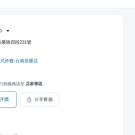
0
榮路四段231號
式炸雞-台南長榮店
行銷服務請至
店家專區
評價
分享餐廳