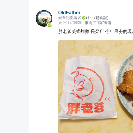
OldFather
愛食記部落客
(
1227
篇食記)
於
2017/08/30
推薦了這家餐廳
胖老爹美式炸雞 長榮店 今年最夯的