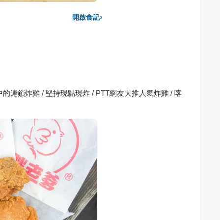
›
開啟食記
連鎖炸雞 / 堅持現點現炸 / PTT網友大推人氣炸雞 / 喀