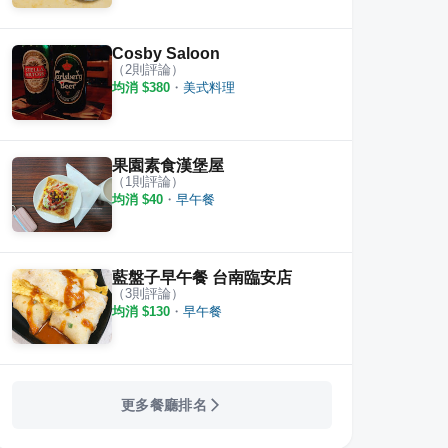
Cosby Saloon
（
2
則評論）
均消 $
380
・
美式料理
果園素食漢堡屋
（
1
則評論）
均消 $
40
・
早午餐
藍盤子早午餐 台南臨安店
（
3
則評論）
均消 $
130
・
早午餐
更多餐廳排名