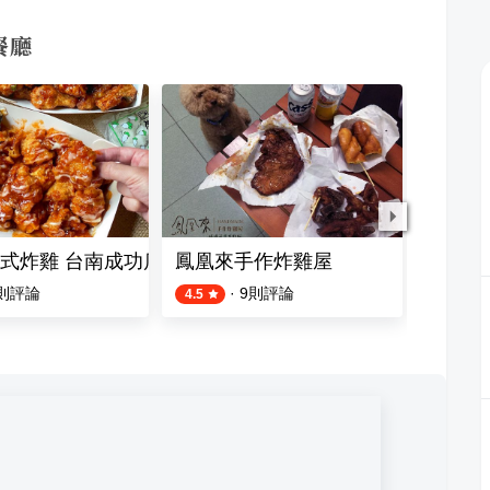
餐廳
式炸雞 台南成功店
鳳凰來手作炸雞屋
韓巢韓
則評論
·
9
則評論
4.5
4.2