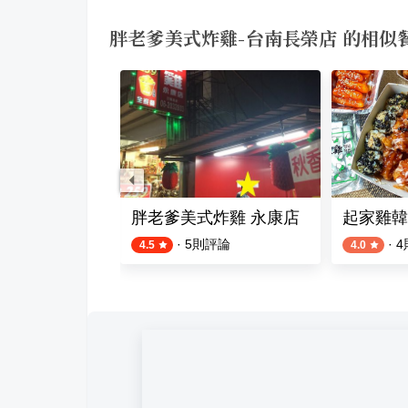
胖老爹美式炸雞-台南長榮店 的相似
胖老爹美式炸雞 永康店
起家雞韓
則評論
·
5
則評論
·
4
4.5
4.0