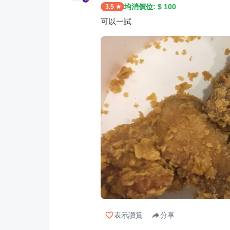
均消價位: $
100
3.5
可以一試
表示讚賞
分享