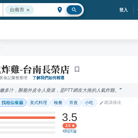
台南市
登入
店
炸雞-台南長榮店
落客食記彙整整理
·
了解我們如何精選
嫩多汁，酥脆外皮令人垂涎，是PTT網友大推的人氣炸雞。
建議修改
找相似餐廳
美式料理
晚餐
宵夜
小吃
3.5
3.5
4
則評論