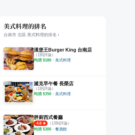
美式料理的排名
台南市
北區
美式料理
的排名
›
漢堡王Burger King 台南店
（
1
則評論）
均消 $
180
・
美式料理
式炸雞專門店 台南永康店
bb.q CHICKEN南紡購物店
丹丹
·
9
則評論
·
6
則評論
4.7
4.5
濰克早午餐 長榮店
（
1
則評論）
均消 $
350
・
美式料理
胖廚西式餐廳
（
13
則評論）
4.8
均消 $
300
・
餐酒館