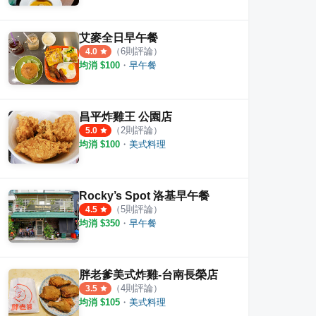
艾麥全日早午餐
（
6
則評論）
4.0
均消 $
100
・
早午餐
昌平炸雞王 公園店
（
2
則評論）
5.0
均消 $
100
・
美式料理
Rocky’s Spot 洛基早午餐
（
5
則評論）
4.5
均消 $
350
・
早午餐
胖老爹美式炸雞-台南長榮店
（
4
則評論）
3.5
均消 $
105
・
美式料理