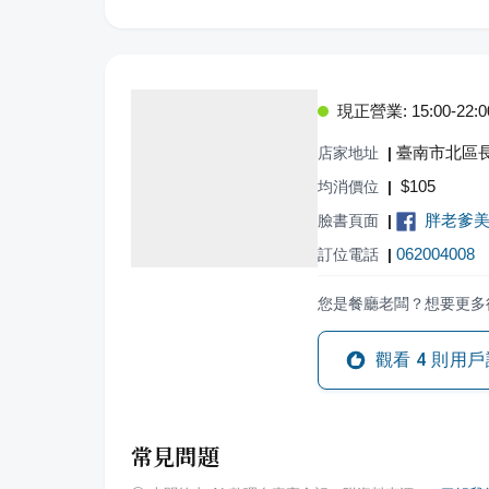
現正營業: 15:00-22:0
臺南市北區長
店家地址
|
$
105
均消價位
|
胖老爹美
臉書頁面
|
062004008
訂位電話
|
您是餐廳老闆？想要更多
觀看
4
則用戶
常見問題