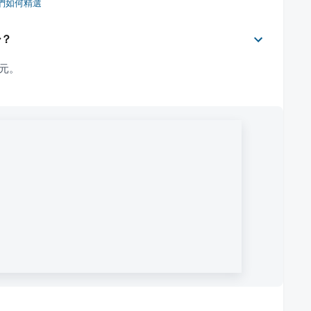
們如何精選
少？
 元。