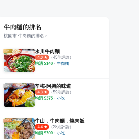
牛肉麵的排名
桃園市
牛肉麵
的排名
›
永川牛肉麵
（
45
則評論）
4.0
均消 $
140
・
牛肉麵
肉麵
新明老牌牛肉麵
龍潭
論
·
19
則評論
4.0
5.0
辛梅-阿嫲的味道
（
59
則評論）
4.3
均消 $
375
・
小吃
牛山．牛肉麵．燒肉飯
（
28
則評論）
4.4
均消 $
300
・
小吃