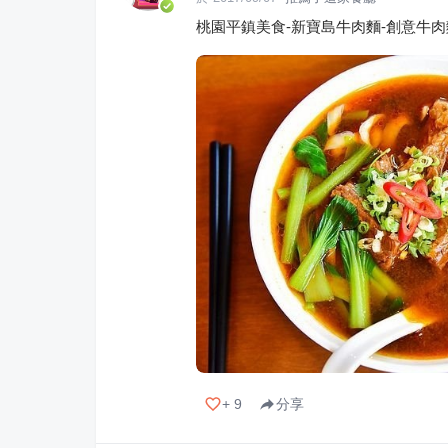
桃園平鎮美食-新寶島牛肉麵-創意牛肉
+
9
分享