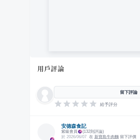
用戶評論
留下評論
給予評分
安德森食記
紫級會員
(
132
則評論)
於
2026/06/07
在
新寶島牛肉麵
留下評價