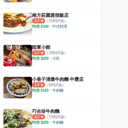
南方莊園渡假飯店
（
25
則評論）
3.7
均消 $
340
・
中式料理
陸軍小館
（
29
則評論）
3.7
均消 $
200
・
小吃
小巷子清燉牛肉麵 中壢店
（
6
則評論）
3.5
均消 $
160
・
牛肉麵
巧合珍牛肉麵
（
13
則評論）
4.2
均消 $
200
・
牛肉麵