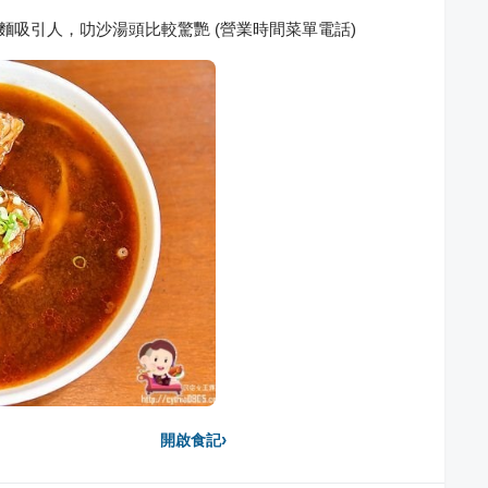
麵吸引人，叻沙湯頭比較驚艷 (營業時間菜單電話)
›
開啟食記