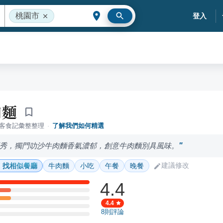
桃園市
登入
肉麵
落客食記彙整整理
·
了解我們如何精選
秀，獨門叻沙牛肉麵香氣濃郁，創意牛肉麵別具風味。
建議修改
找相似餐廳
牛肉麵
小吃
午餐
晚餐
4.4
4.4
8
則評論