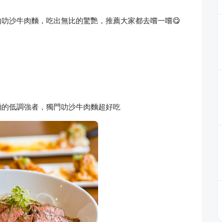
叻沙牛肉麵，吃出無比的驚艷，推薦大家都去嚐一嚐😋
麵的低調強者，獨門叻沙牛肉麵超好吃