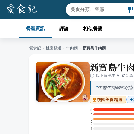
餐廳資訊
評論
相似餐廳
愛食記
›
桃園
精選
›
牛肉麵
›
新寶島牛肉麵
新寶島牛
以下資訊由 AI 從部
中壢牛肉麵界的新
桃園
美食精選
5
5 星：2 則評論
4
4 星：1 則評論
3
3 星：1 則評論
2
2 星：0 則評論
1
1 星：0 則評論