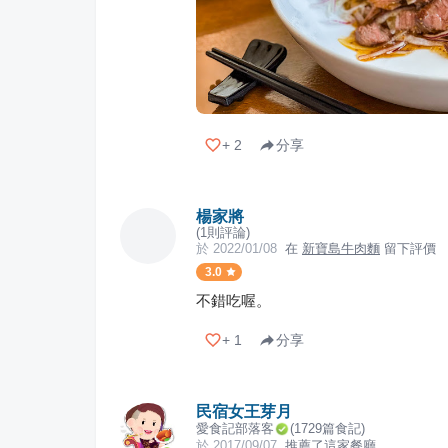
+
2
分享
楊家將
(
1
則評論)
於
2022/01/08
在
新寶島牛肉麵
留下評價
3.0
不錯吃喔。
+
1
分享
民宿女王芽月
愛食記部落客
(
1729
篇食記)
於
2017/09/07
推薦了這家餐廳