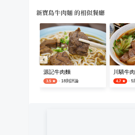
新寶島牛肉麵 的相似餐廳
麵
源記牛肉麵
川驕牛肉
·
18
則評論
·
5
3.5
4.7