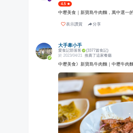
4.5
中壢美食｜新寶島牛肉麵，萬中選一的
表示讚賞
分享
大手牽小手
愛食記部落客
(
3377
篇食記)
於
2023/04/21
推薦了這家餐廳
中壢美食》新寶島牛肉麵｜中壢牛肉