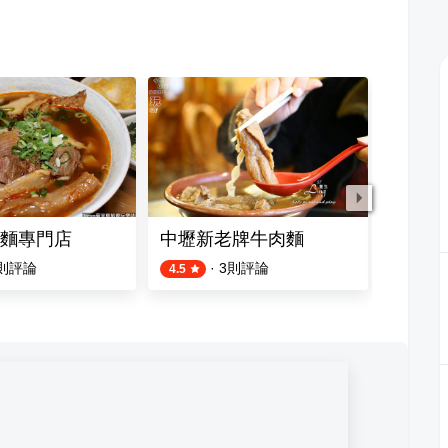
麵專門店
中壢新老牌牛肉麵
桃園鴨
則評論
·
3
則評論
13
則評
4.5