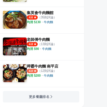
集英會牛肉麵館
（
35
則評論）
4.6
均消 $
130
・
牛肉麵
老師傅牛肉麵
（
13
則評論）
4.8
均消 $
90
・
牛肉麵
呷霸牛肉麵 南平店
（
12
則評論）
4.0
均消 $
200
・
牛肉麵
更多餐廳排名