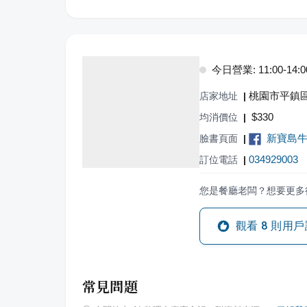
今日營業: 11:00-14:00,
桃園市平鎮區
店家地址
|
$
330
均消價位
|
新寶島
臉書頁面
|
034929003
訂位電話
|
您是餐廳老闆？想要更多
觀看
8
則用戶
常見問題