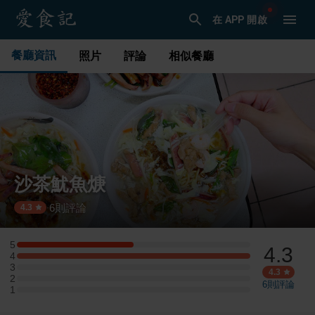
在 APP 開啟
餐廳資訊
照片
評論
相似餐廳
沙茶魷魚焿
6
則評論
·
4.3
5
4.3
5 星：1 則評論
4
4 星：2 則評論
3
3 星：0 則評論
4.3
2
2 星：0 則評論
6
則評論
1
1 星：0 則評論