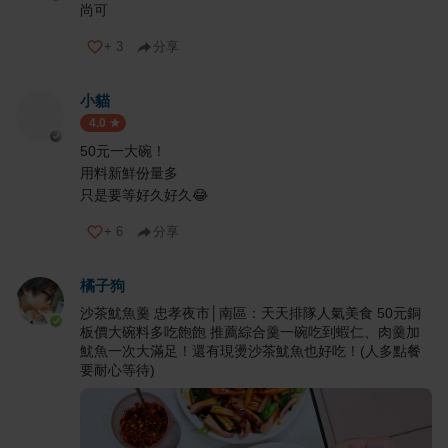
尚可
+
3
分享
小貓
4.0
50元一大碗！
用料新鮮份量多
只是要等好久好久😂
+
6
分享
橘子狗
沙茶魷魚羹 忠孝夜市│南區：天天排隊人氣美食 50元銅
板價大碗料多吃飽飽 推薦綜合羹一碗吃到蝦仁、肉羹加
魷魚一次大滿足！還有現燙沙茶魷魚也好吃！(人多點餐
要耐心等待)