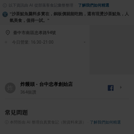
以下資訊由 AI 從部落客食記彙整整理
·
了解我們如何精選
“
沙茶魷魚羹料多實在，銅板價就能吃飽，還有現燙沙茶魷魚，人
氣美食，值得一試。
”
臺中市南區忠孝路94號
今日營業: 16:30-21:00
炸饅頭 - 台中忠孝創始店
炸
364
個讚
常見問題
ⓘ
本問答由 AI 整理自真實食記（附資料來源）
·
了解我們如何精選