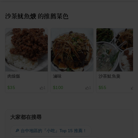
沙茶魷魚焿
的推薦菜色
肉燥飯
滷味
沙茶魷魚羹
$35
$100
$55
1
1
1
大家都在搜尋
🔎 台中地區的『小吃』Top 15 推薦！