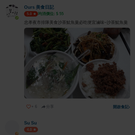
Ours 美食日記
均消價位: $
55
5.0
忠孝夜市排隊美食沙茶魷魚羹必吃便宜滷味~沙茶魷魚羹
+
6
分享
開啟食記
›
Su Su
4.0