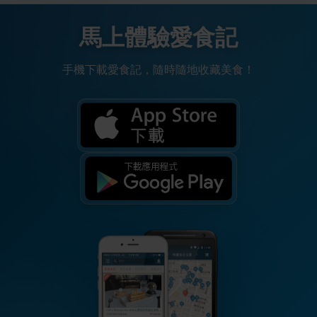
馬上體驗愛食記
手機下載愛食記，隨時隨地收藏美食！