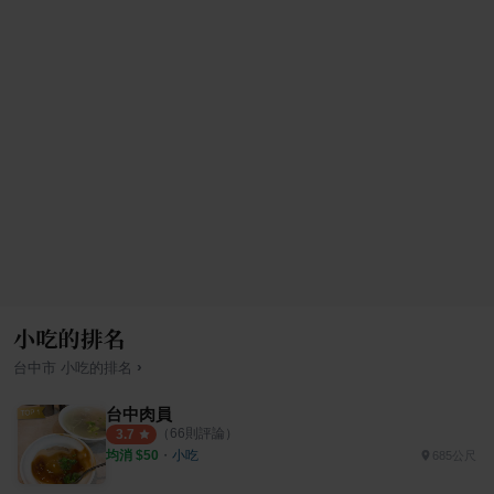
小吃的排名
›
台中市
小吃
的排名
台中肉員
（
66
則評論）
3.7
均消 $
50
・
小吃
685公尺