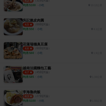
（
32
則評論）
4.2
均消 $
100
・
小吃
10.12公里
吳記脆皮肉圓
（
69
則評論）
4.5
均消 $
50
・
小吃
4.1公里
花蓮瑞穗臭豆腐
（
60
則評論）
4.6
均消 $
60
・
小吃
1.9公里
越南法國麵包工藝
（
45
則評論）
4.7
均消 $
85
・
小吃
1.33公里
李海魯肉飯
（
27
則評論）
4.3
均消 $
100
・
小吃
1.55公里