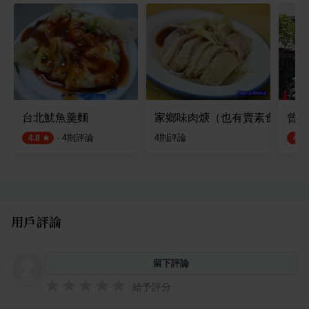
台北魷魚羹麵
家鄉味肉焿（也有賣素食）
曾氏
·
4
則評論
4
則評論
4.8
4.5
用戶評論
留下評論
給予評分