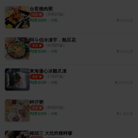
台客燒肉粥
（
28
則評論）
4.0
均消 $
200
・
小吃
4.61公里
阿斗伯冷凍芋．熱豆花
（
92
則評論）
4.5
均消 $
100
・
小吃
1.84公里
東海蓮心冰雞爪凍
（
17
則評論）
4.6
均消 $
150
・
小吃
10.62公里
蚵仔粥
（
80
則評論）
4.2
均消 $
150
・
小吃
1.36公里
豬頭三 大坑炸粿蚵嗲