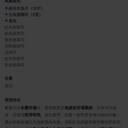
推薦菜色
🌟
綜合生魚片（10片）
🌟
生魚握壽司（8貫）
🌟
香魚
鮭魚握壽司
鮪魚握壽司
旗魚握壽司
甜蝦握壽司
花壽司
鮭魚卵壽司
炙燒握壽司
份量
厚切
環境特色
餐廳位於
永樂市場
內，整體氛圍是
地道的市場風格
，沒有浮誇裝
潢，但環境
乾淨明亮
、座位整齊，顛覆一般對菜市場小吃的印象。
攤位外觀掛滿日式海鮮風格布簾，搭配紅色燈籠與壽司櫃前新鮮亮