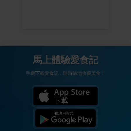
馬上體驗愛食記
手機下載愛食記，隨時隨地收藏美食！