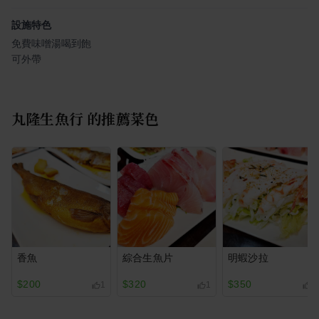
設施特色
免費味噌湯喝到飽
可外帶
丸隆生魚行
的推薦菜色
香魚
綜合生魚片
明蝦沙拉
$200
$320
$350
1
1
1