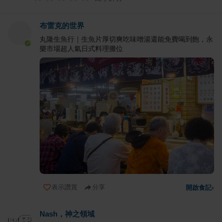
布雷克的世界
丸隆生魚行｜生魚片厚切爽吃味噌湯還能免費喝到飽，永
樂市場超人氣日式料理攤位
表示讚賞
分享
開啟食記
›
Nash，神之領域