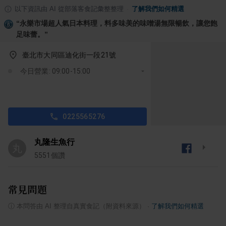
以下資訊由 AI 從部落客食記彙整整理
·
了解我們如何精選
“
永樂市場超人氣日本料理，料多味美的味噌湯無限暢飲，讓您飽
足味蕾。
”
臺北市大同區迪化街一段21號
今日營業: 09:00-15:00
0225565276
丸隆生魚行
丸
5551
個讚
常見問題
ⓘ
本問答由 AI 整理自真實食記（附資料來源）
·
了解我們如何精選