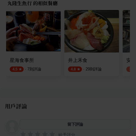
丸隆生魚行 的相似餐廳
星海食事所
井上禾食
安安海
·
7
則評論
·
29
則評論
4.5
4.8
3.8
用戶評論
留下評論
給予評分