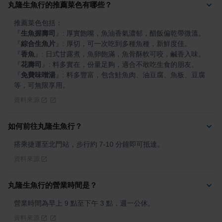
丸隆生魚行的推薦菜色有哪些？
『
生魚握壽司
』
『
綜合生魚片
』
『
香魚
』
『
花壽司
』
『
免費味噌湯
』
: 料多豐富，包含鮭魚肉、油豆腐、魚板、豆腐
等，可無限享用。
資料來源
如何前往丸隆生魚行？
搭乘捷運至北門站，步行約 7-10 分鐘即可抵達。
資料來源
丸隆生魚行的營業時間是？
營業時間為早上 9 點至下午 3 點，週一公休。
資料來源