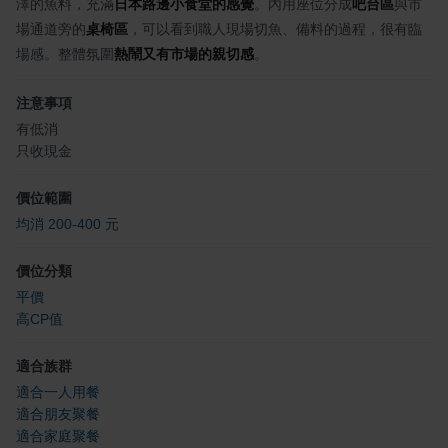
澤的魚料，充滿
日本路邊小食堂的感覺
。內用座位分成
吧台區
與市
場通道旁的
桌椅區
，可以看到職人現場切魚、備料的過程，很有臨
場感。整體氛圍
熱鬧又有市場的親切感
。
注意事項
有低消
只收現金
價位範圍
均消 200-400 元
價位分類
平價
高CP值
適合族群
適合一人用餐
適合朋友聚餐
適合家庭聚餐