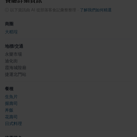
ⓘ
以下資訊由 AI 從部落客食記彙整整理
·
了解我們如何精選
商圈
大稻埕
地標/交通
永樂市場
迪化街
霞海城隍廟
捷運北門站
餐種
生魚片
握壽司
丼飯
花壽司
日式料理