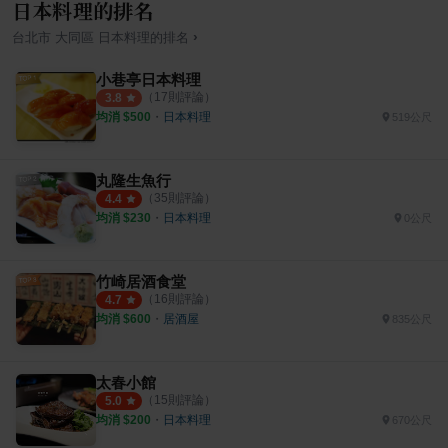
日本料理的排名
›
台北市
大同區
日本料理
的排名
小巷亭日本料理
（
17
則評論）
3.8
均消 $
500
・
日本料理
519公尺
丸隆生魚行
（
35
則評論）
4.4
均消 $
230
・
日本料理
0公尺
竹崎居酒食堂
（
16
則評論）
4.7
均消 $
600
・
居酒屋
835公尺
太春小館
（
15
則評論）
5.0
均消 $
200
・
日本料理
670公尺