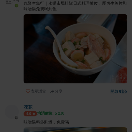
丸隆生魚行｜永樂市場排隊日式料理攤位，厚切生魚片和
味噌湯免費喝到飽
表示讚賞
分享
開啟食記
›
花花
均消價位: $
230
4.0
味噌湯料多到爆，免費喝