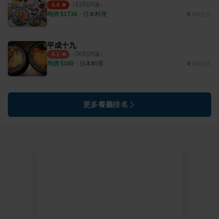
（
51
則評論）
4.4
均消 $
1738
・
日本料理
893公尺
平成十九
（
50
則評論）
4.1
均消 $
180
・
日本料理
983公尺
更多餐廳排名