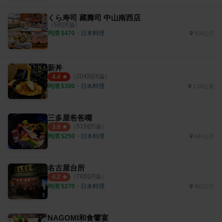
くら寿司 藏壽司 中山南西店
（
5
則評論）
均消 $
470
・
日本料理
906公尺
新丼
（
204
則評論）
4.4
均消 $
300
・
日本料理
1.06公里
三多屋爸爸嘴
（
51
則評論）
3.9
均消 $
250
・
日本料理
697公尺
名古屋台所
（
78
則評論）
4.2
均消 $
270
・
日本料理
962公尺
NAGOMI和食饗宴