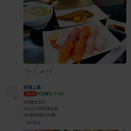
+
2
分享
佰鴻上菜
均消價位: $
200
4.5
#丸隆生魚行
#台北大同區迪化街
#永樂市場1418攤
... 顯示更多