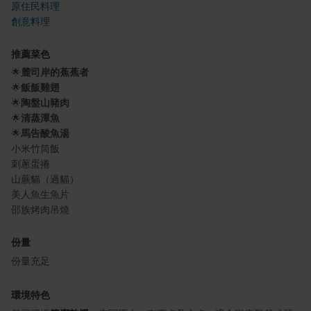
原住民料理
創意料理
推薦菜色
🌟
麓司岸的蕉蕉者
🌟
飯飯雞翅
🌟
陶盤山豬肉
🌟
清蒸潭魚
🌟
馬告酸魚湯
小米竹筒飯
刺蔥蛋捲
山蕨貓（過貓）
美人魚生魚片
邵族烤肉吊燒
份量
份量充足
環境特色