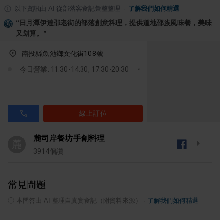
以下資訊由 AI 從部落客食記彙整整理
·
了解我們如何精選
“
日月潭伊達邵老街的部落創意料理，提供道地邵族風味餐，美味
又划算。
”
南投縣魚池鄉文化街108號
今日營業: 11:30-14:30, 17:30-20:30
線上訂位
麓司岸餐坊手創料理
麓
3914
個讚
常見問題
ⓘ
本問答由 AI 整理自真實食記（附資料來源）
·
了解我們如何精選