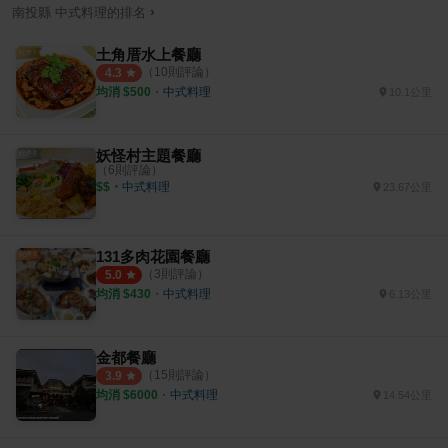
›
南投縣
中式料理
的排名
土角厝水上餐廳
（
10
則評論）
4.3
均消 $
500
・
中式料理
10.1公里
妖怪村主題餐廳
（
6
則評論）
$$
・
中式料理
23.67公里
131多肉花園餐廳
（
3
則評論）
5.0
均消 $
430
・
中式料理
6.13公里
金都餐廳
（
15
則評論）
3.9
均消 $
6000
・
中式料理
14.54公里