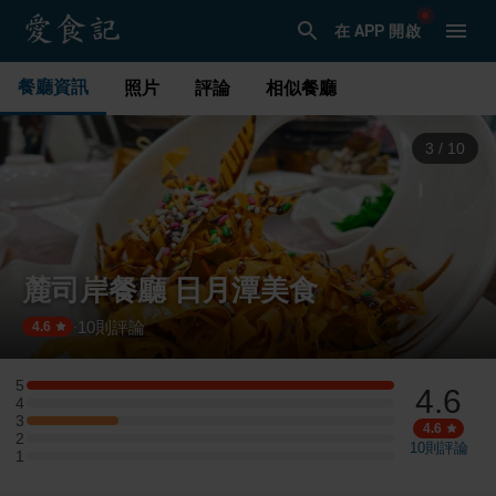
在 APP 開啟
餐廳資訊
照片
評論
相似餐廳
3
/
10
麓司岸餐廳 日月潭美食
10
則評論
·
4.6
5
4.6
5 星：4 則評論
4
4 星：0 則評論
3
3 星：1 則評論
4.6
2
2 星：0 則評論
10
則評論
1
1 星：0 則評論