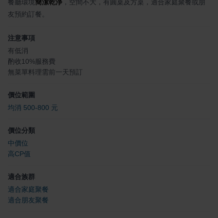
餐廳環境
簡潔乾淨
，空間不大，有圓桌及方桌，適合家庭聚餐或朋
友預約訂餐。
注意事項
有低消
酌收10%服務費
無菜單料理需前一天預訂
價位範圍
均消 500-800 元
價位分類
中價位
高CP值
適合族群
適合家庭聚餐
適合朋友聚餐