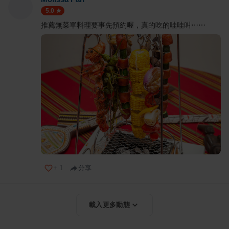
5.0
推薦無菜單料理要事先預約喔，真的吃的哇哇叫⋯⋯
+
1
分享
載入更多動態