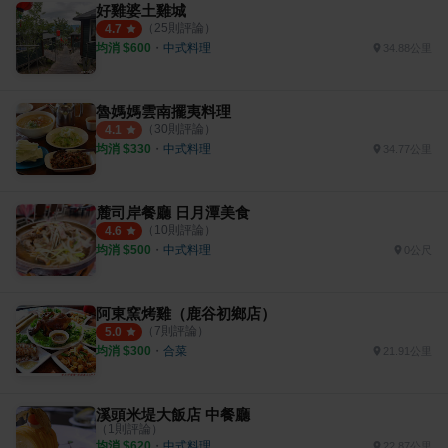
好雞婆土雞城
（
25
則評論）
4.7
均消 $
600
・
中式料理
34.88公里
魯媽媽雲南擺夷料理
（
30
則評論）
4.1
均消 $
330
・
中式料理
34.77公里
麓司岸餐廳 日月潭美食
（
10
則評論）
4.6
均消 $
500
・
中式料理
0公尺
阿東窯烤雞（鹿谷初鄉店）
（
7
則評論）
5.0
均消 $
300
・
合菜
21.91公里
溪頭米堤大飯店 中餐廳
（
1
則評論）
均消 $
620
・
中式料理
22.87公里