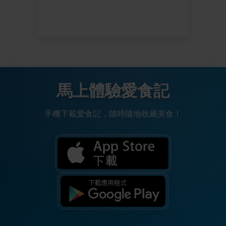
馬上體驗愛食記
手機下載愛食記，隨時隨地收藏美食！