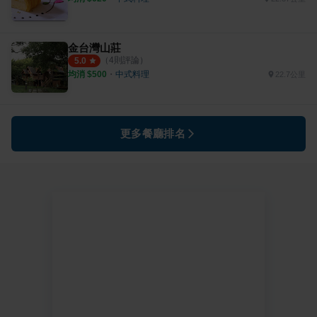
金台灣山莊
（
4
則評論）
5.0
均消 $
500
・
中式料理
22.7公里
更多餐廳排名