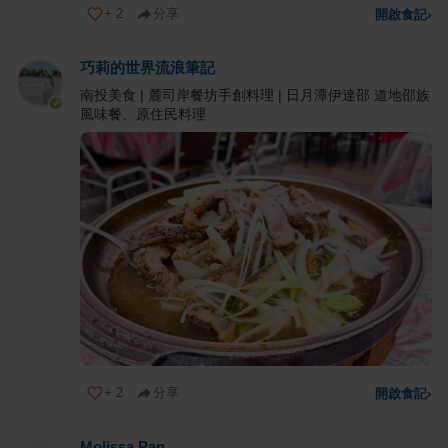
+
2
分享
開啟食記
›
巧莉的世界流浪筆記
南投美食 | 麓司岸餐坊手創料理 | 日月潭伊達邵 道地邵族
風味餐、原住民料理
+
2
分享
開啟食記
›
Molissa Pan