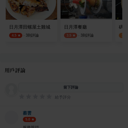
日月潭田螺屋土雞城
日月潭餐廳
碼啡
·
3
則評論
·
3
則評論
4.5
3.5
3.3
用戶評論
留下評論
給予評分
蔡雲
5.0
服務親切