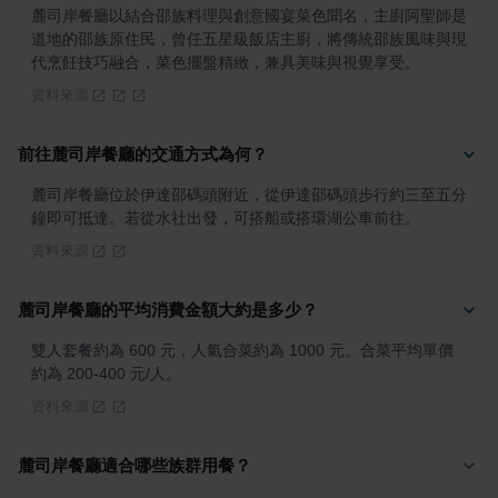
麓司岸餐廳以結合邵族料理與創意國宴菜色聞名，主廚阿聖師是
道地的邵族原住民，曾任五星級飯店主廚，將傳統邵族風味與現
代烹飪技巧融合，菜色擺盤精緻，兼具美味與視覺享受。
資料來源
前往麓司岸餐廳的交通方式為何？
麓司岸餐廳位於伊達邵碼頭附近，從伊達邵碼頭步行約三至五分
鐘即可抵達。若從水社出發，可搭船或搭環湖公車前往。
資料來源
麓司岸餐廳的平均消費金額大約是多少？
雙人套餐約為 600 元，人氣合菜約為 1000 元。合菜平均單價
約為 200-400 元/人。
資料來源
麓司岸餐廳適合哪些族群用餐？