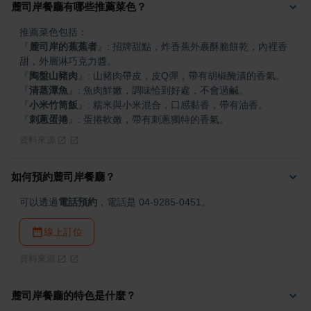
麓司岸餐廳有哪些推薦菜色？
『
麓司岸的蕉蕉者
』
: 招牌甜點，炸香蕉外裹酥脆餅乾，內裡香
『
陶盤山豬肉
』
『
清蒸潭魚
』
『
小米竹筒飯
』
『
刺蔥蛋捲
』
: 蛋捲軟嫩，帶有刺蔥獨特的香氣。
資料來源
如何預約麓司岸餐廳？
可以透過
電話預約
，電話是 04-9285-0451。
線上訂位
資料來源
麓司岸餐廳的特色是什麼？