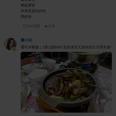
餐點豐富
炸香蕉真的好吃
讚的辣
表示讚賞
分享
陳小沁
麓司岸餐廳｜3菜1湯$600,划算便宜又美味的日月潭美食!