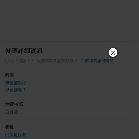
餐廳詳細資訊
ⓘ
以下資訊由 AI 從部落客食記彙整整理
·
了解我們如何精選
商圈
伊達邵碼頭
伊達邵老街
地標/交通
日月潭
餐種
邵族風味餐