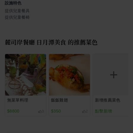
設施特色
提供兒童餐具
提供兒童餐椅
麓司岸餐廳 日月潭美食
的推薦菜色
無菜單料理
飯飯雞翅
新增推薦菜色
$8800
$350
點擊新增
3
2