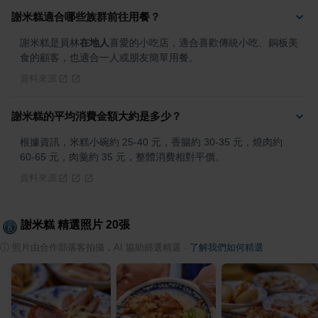
謝米糕適合哪些族群前往用餐？
謝米糕是員林
在地人
喜愛的小吃店，適合喜歡傳統小吃、銅板美
食的顧客，也適合一人或朋友簡單用餐。
資料來源
謝米糕的平均消費金額大約是多少？
根據資訊，米糕小碗約 25-40 元，香腸約 30-35 元，燒肉約 
60-65 元，肉羹約 35 元，整體消費相對平價。
資料來源
謝米糕
精選照片
20
張
ⓘ
照片由合作部落客拍攝，AI 協助篩選精選
·
了解我們如何精選