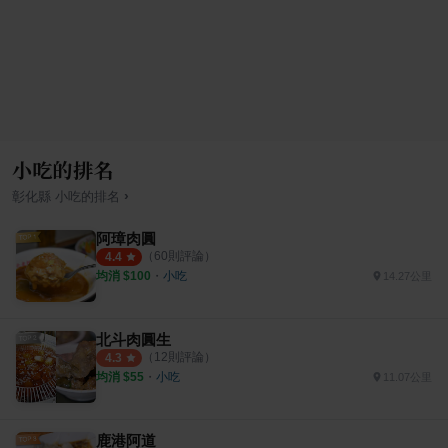
小吃的排名
›
彰化縣
小吃
的排名
阿璋肉圓
（
60
則評論）
4.4
均消 $
100
・
小吃
14.27公里
北斗肉圓生
（
12
則評論）
4.3
均消 $
55
・
小吃
11.07公里
鹿港阿道