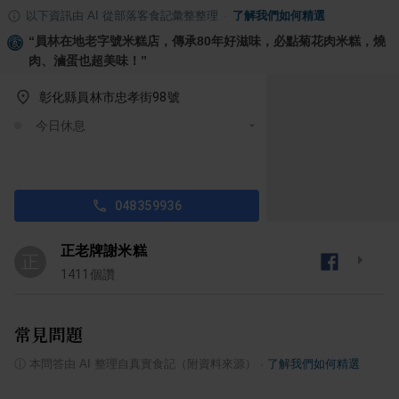
以下資訊由 AI 從部落客食記彙整整理
·
了解我們如何精選
“
員林在地老字號米糕店，傳承80年好滋味，必點菊花肉米糕，燒
肉、滷蛋也超美味！
”
彰化縣員林市忠孝街98號
今日休息
048359936
正老牌謝米糕
正
1411
個讚
常見問題
ⓘ
本問答由 AI 整理自真實食記（附資料來源）
·
了解我們如何精選