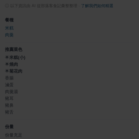
ⓘ
以下資訊由 AI 從部落客食記彙整整理
·
了解我們如何精選
餐種
米糕
肉羹
推薦菜色
🌟
米糕(小)
🌟
燒肉
🌟
菊花肉
香腸
滷蛋
肉羹湯
豬耳
豬鼻
豬舌
份量
份量充足