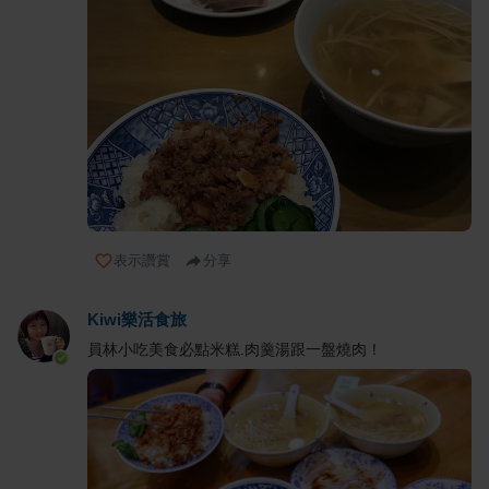
表示讚賞
分享
Kiwi樂活食旅
員林小吃美食必點米糕.肉羹湯跟一盤燒肉！