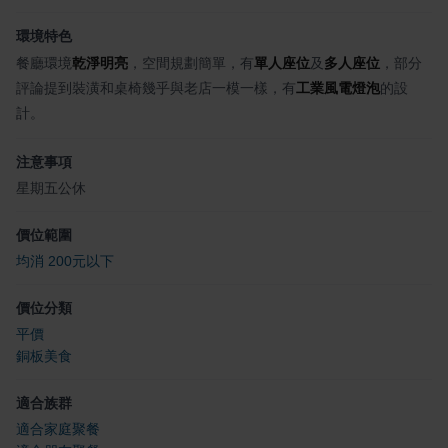
環境特色
餐廳環境
乾淨明亮
，空間規劃簡單，有
單人座位
及
多人座位
，部分
評論提到裝潢和桌椅幾乎與老店一模一樣，有
工業風電燈泡
的設
計。
注意事項
星期五公休
價位範圍
均消 200元以下
價位分類
平價
銅板美食
適合族群
適合家庭聚餐