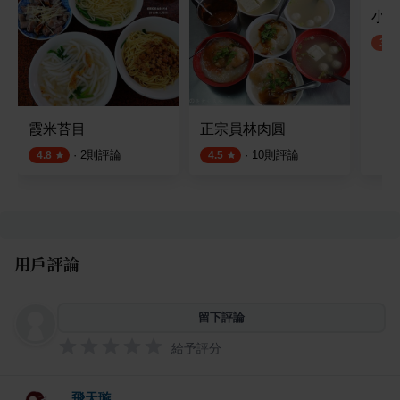
小熊
3.5
霞米苔目
正宗員林肉圓
·
2
則評論
·
10
則評論
4.8
4.5
用戶評論
留下評論
給予評分
飛天璇