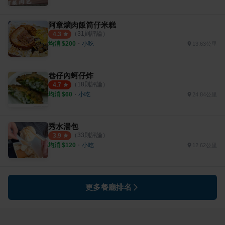
阿章爌肉飯筒仔米糕
（
31
則評論）
4.3
均消 $
200
・
小吃
13.63公里
巷仔內蚵仔炸
（
18
則評論）
4.7
均消 $
60
・
小吃
24.84公里
秀水湯包
（
33
則評論）
3.9
均消 $
120
・
小吃
12.62公里
更多餐廳排名