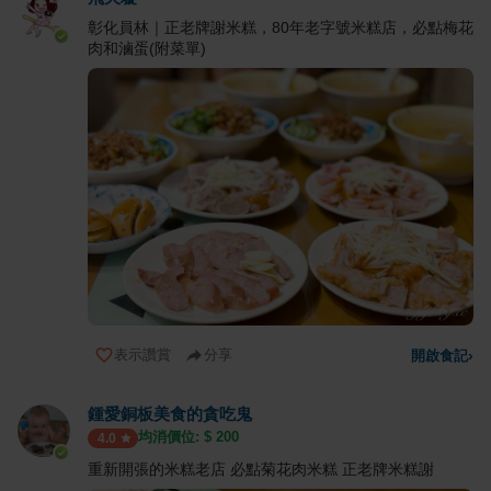
彰化員林｜正老牌謝米糕，80年老字號米糕店，必點梅花
肉和滷蛋(附菜單)
表示讚賞
分享
開啟食記
›
鍾愛銅板美食的貪吃鬼
均消價位: $
200
4.0
重新開張的米糕老店 必點菊花肉米糕 正老牌米糕謝