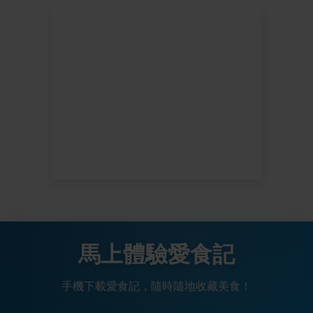
馬上體驗愛食記
手機下載愛食記，隨時隨地收藏美食！