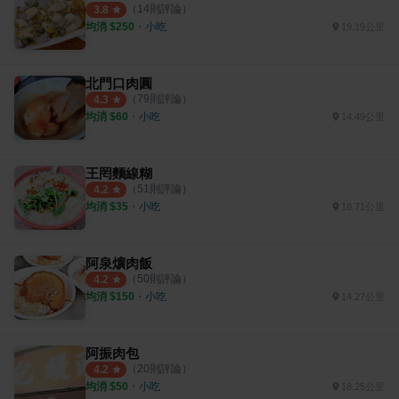
（
14
則評論）
3.8
均消 $
250
・
小吃
19.19公里
北門口肉圓
（
79
則評論）
4.3
均消 $
60
・
小吃
14.49公里
王罔麵線糊
（
51
則評論）
4.2
均消 $
35
・
小吃
18.71公里
阿泉爌肉飯
（
50
則評論）
4.2
均消 $
150
・
小吃
14.27公里
阿振肉包
（
20
則評論）
4.2
均消 $
50
・
小吃
18.25公里