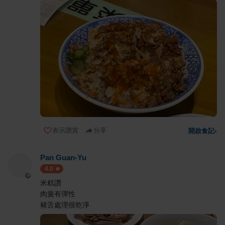
表示讚賞
分享
開啟食記
›
Pan Guan-Yu
4.0
米糕讚
肉羹有彈性
豬舌處理很乾淨