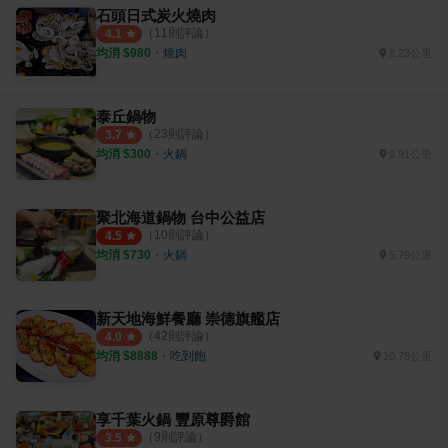
石頭日式炭火燒肉
（
11
則評論）
4.1
均消 $
980
・
燒肉
8.23公里
泰丘鍋物
（
23
則評論）
3.7
均消 $
300
・
火鍋
9.91公里
聚北海道鍋物 台中公益店
（
10
則評論）
4.5
均消 $
730
・
火鍋
5.79公里
新天地海鮮餐廳 崇德旗艦店
（
42
則評論）
4.0
均消 $
8888
・
吃到飽
10.78公里
享千葉火鍋 豐原尊爵館
（
9
則評論）
3.5