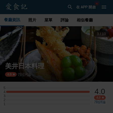
在 APP 開啟
餐廳資訊
照片
菜單
評論
相似餐廳
4
/
10
美井日本料理
7
則評論
·
4.0
5
4.0
5 星：0 則評論
4
4 星：2 則評論
3
3 星：0 則評論
4.0
2
2 星：0 則評論
7
則評論
1
1 星：0 則評論