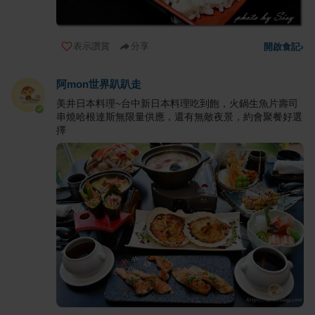
表示讚賞
分享
開啟食記
›
阿mon世界趴趴走
美井日本料理~台中新日本料理吃到飽，火鍋生魚片壽司
串燒哈根達斯無限量供應，還有無敵夜景，約會聚餐好選
擇