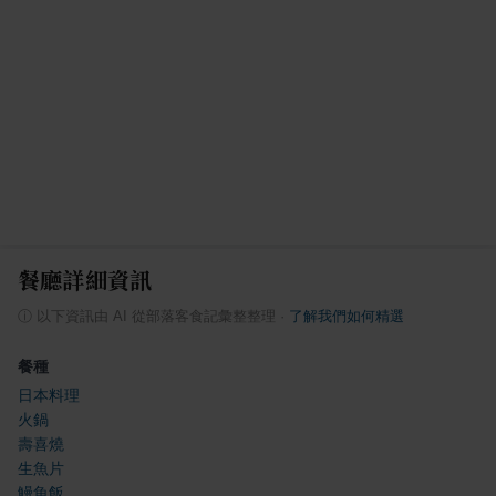
餐廳詳細資訊
ⓘ
以下資訊由 AI 從部落客食記彙整整理
·
了解我們如何精選
餐種
日本料理
火鍋
壽喜燒
生魚片
鰻魚飯