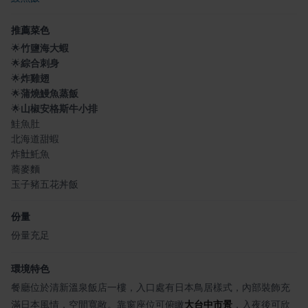
推薦菜色
🌟
竹鹽海大蝦
🌟
綜合刺身
🌟
炸雞翅
🌟
蒲燒鰻魚蒸飯
🌟
山椒安格斯牛小排
鮭魚肚
北海道甜蝦
炸𩵚魠魚
蕎麥麵
玉子豬五花丼飯
份量
份量充足
環境特色
餐廳位於清新溫泉飯店一樓，入口處有日本鳥居樣式，內部裝飾充
滿日本風情，空間寬敞。靠窗座位可俯瞰
大台中市景
，入夜後可欣