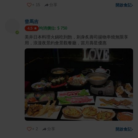
+
15
分享
開啟食記
›
曾馬吉
均消價位: $
750
4.5
美井日本料理火鍋吃到飽，刺身炙壽司揚物串燒無限享
用，浪漫夜景約會景觀餐廳，當月壽星優惠
+
2
分享
開啟食記
›