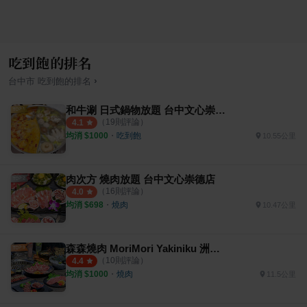
吃到飽的排名
›
台中市
吃到飽
的排名
和牛涮 日式鍋物放題 台中文心崇德店
（
19
則評論）
4.1
均消 $
1000
・
吃到飽
10.55公里
肉次方 燒肉放題 台中文心崇德店
（
16
則評論）
4.0
均消 $
698
・
燒肉
10.47公里
森森燒肉 MoriMori Yakiniku 洲際店
（
10
則評論）
4.4
均消 $
1000
・
燒肉
11.5公里