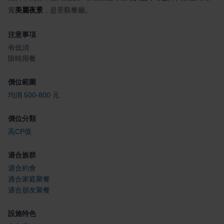
賞
美麗夜景
，是景觀餐廳。
注意事項
有低消
限時用餐
價位範圍
均消 500-800 元
價位分類
高CP值
適合族群
適合約會
適合家庭聚餐
適合朋友聚餐
設施特色