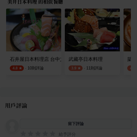
美井日本料理 的相似餐廳
石井屋日本料理店 台中文心店
武藏亭日本料理
築地
·
10
則評論
·
11
則評論
4.8
3.9
4.0
用戶評論
留下評論
給予評分