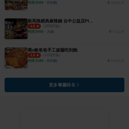
均消 $
569
・
吃到飽
18.88公里
新馬辣經典麻辣鍋 台中公益店Plus+
（
18
則評論）
4.6
均消 $
900
・
火鍋
7.36公里
喬e歐爸爸手工披薩吃到飽
（
11
則評論）
4.8
均消 $
389
・
吃到飽
10.08公里
更多餐廳排名