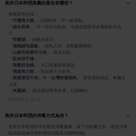
美井日本料理推薦的菜色有哪些？
『
竹鹽海大蝦
』
『
綜合刺身
』
: 可一次吃到鮭魚、北海道甜蝦等多種新鮮生魚
『
炸雞翅
』
『
蒲燒鰻魚蒸飯
』
『
山椒安格斯牛小排
』
『
鮭魚卵手捲
』
『
海蟹奶油燒
』
『
酒蒸海大蛤
』
『
美國雪花牛肉
』
和
『
台灣特選豬肉
』
: 壽喜燒的肉品，軟嫩又
『
米薰鍋
』
: 湯頭濃郁帶有米香，口感獨特。
資料來源
美井日本料理的用餐方式為何？
美井日本料理採半自助式用餐服務，除了自助餐台外，還提供單
點現點現做日本料理吃到飽及火鍋吃到飽。