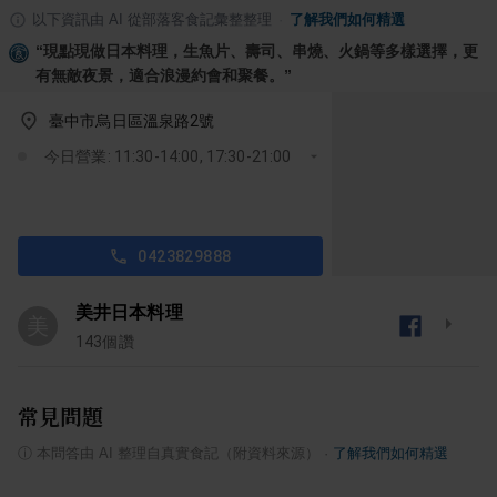
以下資訊由 AI 從部落客食記彙整整理
·
了解我們如何精選
“
現點現做日本料理，生魚片、壽司、串燒、火鍋等多樣選擇，更
有無敵夜景，適合浪漫約會和聚餐。
”
臺中市烏日區溫泉路2號
今日營業: 11:30-14:00, 17:30-21:00
0423829888
美井日本料理
美
143
個讚
常見問題
ⓘ
本問答由 AI 整理自真實食記（附資料來源）
·
了解我們如何精選