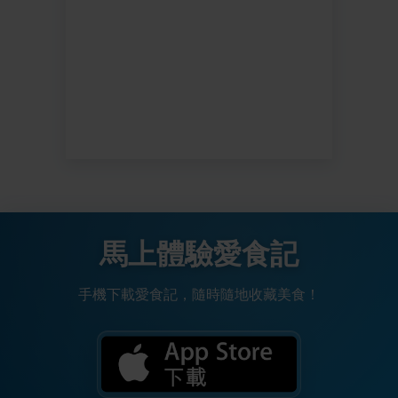
馬上體驗愛食記
手機下載愛食記，隨時隨地收藏美食！