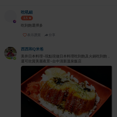
吃吼細
3.5
吃到飽選擇多
表示讚賞
分享
西西和Q米爸
美井日本料理~現點現做日本料理吃到飽及火鍋吃到飽，
還可欣賞美麗夜景~台中清新溫泉飯店