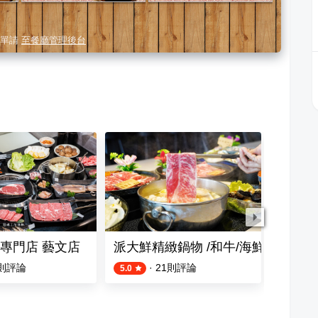
單請
至餐廳管理後台
專門店 藝文店
派大鮮精緻鍋物 /和牛/海鮮/桃園新
砂鍋 
則評論
·
21
則評論
7
則評論
5.0