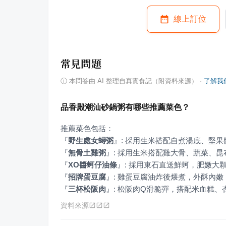
線上訂位
常見問題
ⓘ
本問答由 AI 整理自真實食記（附資料來源）
·
了解我
品香殿潮汕砂鍋粥有哪些推薦菜色？
『
野生處女蟳粥
』
『
無骨土雞粥
』
『
XO醬蚵仔油條
』
『
招牌蛋豆腐
』
『
三杯松阪肉
』
: 松阪肉Q滑脆彈，搭配米血糕
資料來源