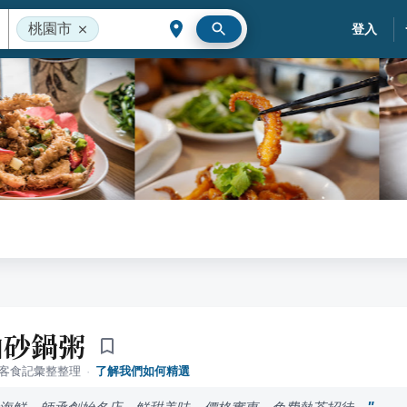
桃園市
登入
汕砂鍋粥
落客食記彙整整理
·
了解我們如何精選