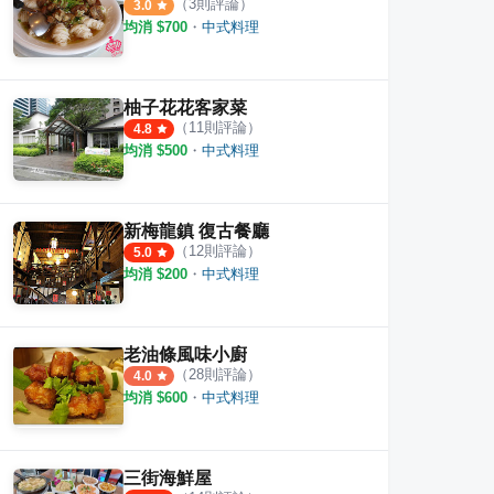
（
3
則評論）
3.0
均消 $
700
・
中式料理
柚子花花客家菜
（
11
則評論）
4.8
均消 $
500
・
中式料理
新梅龍鎮 復古餐廳
（
12
則評論）
5.0
均消 $
200
・
中式料理
老油條風味小廚
（
28
則評論）
4.0
均消 $
600
・
中式料理
三街海鮮屋