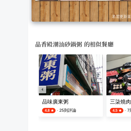
若需更新菜
品香殿潮汕砂鍋粥 的相似餐廳
品味廣東粥
三柒燒肉
評論
·
25
則評論
·
7
4.8
4.5