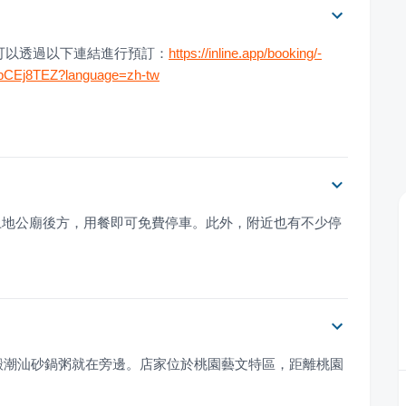
可以透過以下連結進行預訂：
https://inline.app/booking/-
L5bCEj8TEZ?language=zh-tw
土地公廟後方，用餐即可免費停車。此外，附近也有不少停
香殿潮汕砂鍋粥就在旁邊。店家位於桃園藝文特區，距離桃園