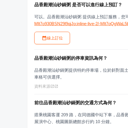
品香殿潮汕砂鍋粥 是否可以進行線上預訂？
可以。品香殿潮汕砂鍋粥 提供線上預訂服務，您
Mlt7o930BSN29l9qjJo:inline-live-2/-Mlt7oQgWa
線上訂位
品香殿潮汕砂鍋粥的停車資訊為何？
品香殿潮汕砂鍋粥提供特約停車場，位於斜對面
車格可供選擇。
資料來源
前往品香殿潮汕砂鍋粥的交通方式為何？
搭乘桃園客運 209 路，在同德國中站下車，品
展演中心、桃園圖新總館步行約 10 分鐘。