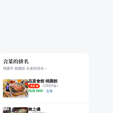
合菜的排名
桃園市
桃園區
合菜
的排名
›
晶宴會館 桃園館
（
12
則評論）
4.8
均消 $
800
・
合菜
舞之磯