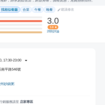
海鮮，師承創始名店，鮮甜美味，價格實惠，免費熱茶招待。
建議修改
找相似餐廳
合菜
午餐
晚餐
3.0
3.0
28
則評論
 17:30-23:00
南平路546號
潮州砂鍋粥
行銷服務請至
店家專區