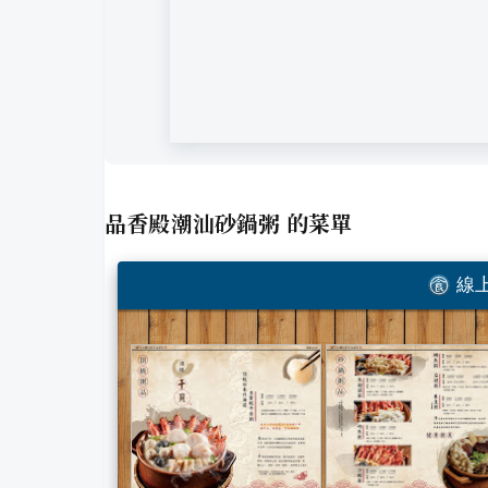
品香殿潮汕砂鍋粥
的菜單
線上