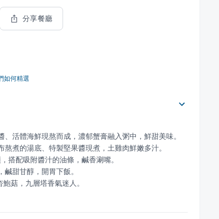
分享餐廳
們如何精選
、杏鮑菇，九層塔香氣迷人。