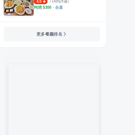
（
14
則評論）
4.5
均消 $
300
・
合菜
更多餐廳排名
潮鍋物
粥水麵線
炒味亭炒飯專賣店
涮金
5
則評論
4.6