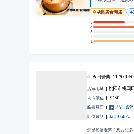
生米熬煮，現撈活
桃園
美食精選
5
5 星：1 則評論
4
4 星：3 則評論
3
3 星：0 則評論
2
2 星：0 則評論
1
1 星：3 則評論
今日營業: 11:30-14:00,
桃園市桃園區
店家地址
|
$
450
均消價位
|
品香殿
臉書頁面
|
033166820
訂位電話
|
您是餐廳老闆？想要更多