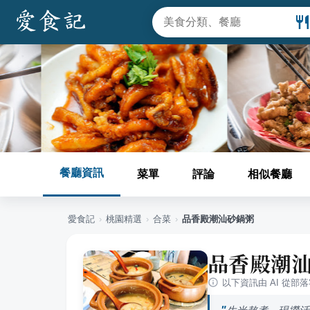
餐廳資訊
菜單
評論
相似餐廳
愛食記
›
桃園
精選
›
合菜
›
品香殿潮汕砂鍋粥
品香殿潮
以下資訊由 AI 從部