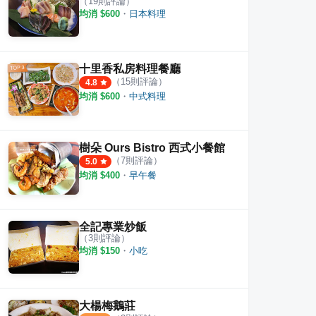
（
19
則評論）
均消 $
600
・
日本料理
十里香私房料理餐廳
（
15
則評論）
4.8
均消 $
600
・
中式料理
樹朵 Ours Bistro 西式小餐館
（
7
則評論）
5.0
均消 $
400
・
早午餐
全記專業炒飯
（
3
則評論）
均消 $
150
・
小吃
大楊梅鵝莊