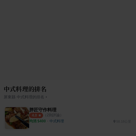
中式料理的排名
›
屏東縣
中式料理
的排名
胖匠守作料理
（
2
則評論）
4.0
均消 $
400
・
中式料理
58.18公里