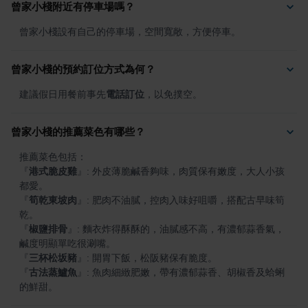
曾家小棧附近有停車場嗎？
曾家小棧設有自己的停車場，空間寬敞，方便停車。
曾家小棧的預約訂位方式為何？
建議假日用餐前事先
電話訂位
，以免撲空。
曾家小棧的推薦菜色有哪些？
『
港式脆皮雞
』
: 外皮薄脆鹹香夠味，肉質保有嫩度，大人小孩
『
筍乾東坡肉
』
: 肥肉不油膩，控肉入味好咀嚼，搭配古早味筍
『
椒鹽排骨
』
: 麵衣炸得酥酥的，油膩感不高，有濃郁蒜香氣，
『
三杯松坂豬
』
『
古法蒸鱸魚
』
: 魚肉細緻肥嫩，帶有濃郁蒜香、胡椒香及蛤蜊
的鮮甜。