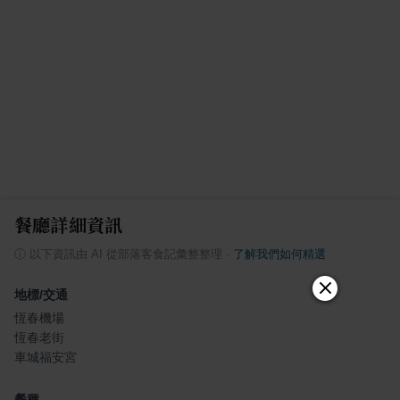
餐廳詳細資訊
ⓘ
以下資訊由 AI 從部落客食記彙整整理
·
了解我們如何精選
地標/交通
恆春機場
恆春老街
車城福安宮
餐種