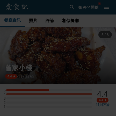
在 APP 開啟
餐廳資訊
照片
評論
相似餐廳
5
/
8
曾家小棧
11
則評論
·
4.4
5
4.4
5 星：2 則評論
4
4 星：4 則評論
3
3 星：0 則評論
4.4
2
2 星：0 則評論
11
則評論
1
1 星：0 則評論