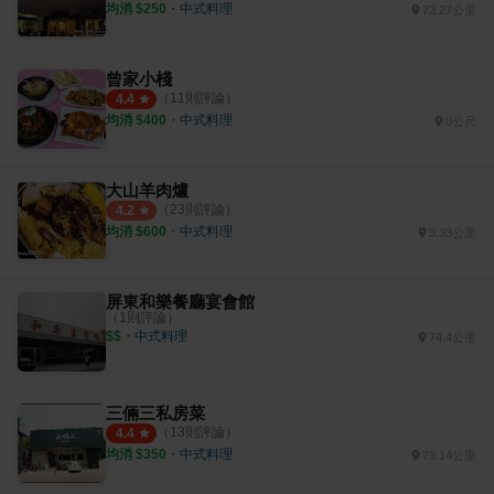
均消 $
250
・
中式料理
73.27公里
曾家小棧
（
11
則評論）
4.4
均消 $
400
・
中式料理
0公尺
大山羊肉爐
（
23
則評論）
4.2
均消 $
600
・
中式料理
5.33公里
屏東和樂餐廳宴會館
（
1
則評論）
$$
・
中式料理
74.4公里
三倆三私房菜
（
13
則評論）
4.4
均消 $
350
・
中式料理
73.14公里