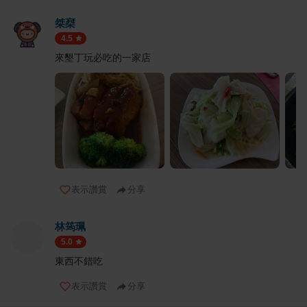
桀椉
4.5
來墾丁玩必吃的一家店
表示讚賞
分享
林筠珮
5.0
東西不錯吃
表示讚賞
分享