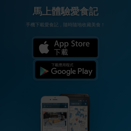
馬上體驗愛食記
手機下載愛食記，隨時隨地收藏美食！