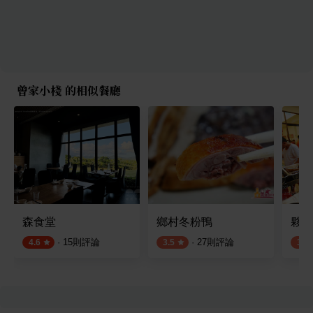
曾家小棧 的相似餐廳
森食堂
鄉村冬粉鴨
夥計
·
15
則評論
·
27
則評論
4.6
3.5
3.8