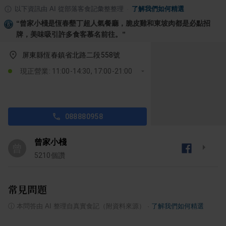
以下資訊由 AI 從部落客食記彙整整理
·
了解我們如何精選
“
曾家小棧是恆春墾丁超人氣餐廳，脆皮雞和東坡肉都是必點招
牌，美味吸引許多食客慕名前往。
”
屏東縣恆春鎮省北路二段558號
現正營業: 11:00-14:30, 17:00-21:00
088880958
曾家小棧
曾
5210
個讚
常見問題
ⓘ
本問答由 AI 整理自真實食記（附資料來源）
·
了解我們如何精選