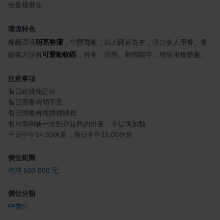
份量很實在
環境特色
餐廳環境
明亮整潔
，空間寬敞，以大圓桌為主，適合多人用餐。餐
廳後方設有
可愛動物區
，有羊、浣熊、雞鴨鵝等，增添用餐樂趣。
注意事項
假日建議先訂位
假日用餐時間不足
假日用餐會很擠很吵雜
假日期間要一次點齊足夠的份量，不提供加點
平日中午14:30休息，假日中午15:00休息
價位範圍
均消 500-800 元
價位分類
中價位