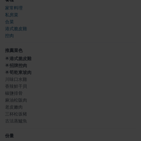
家常料理
私房菜
合菜
港式脆皮雞
控肉
推薦菜色
🌟
港式脆皮雞
🌟
招牌控肉
🌟
筍乾東坡肉
川味口水雞
香辣鮮干貝
椒鹽排骨
麻油松阪肉
老皮嫩肉
三杯松坂豬
古法蒸鱸魚
份量