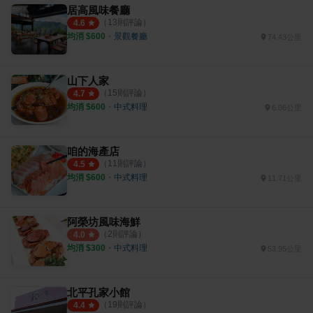
居高風味餐廳
（
13
則評論）
4.6
均消 $
600
・
景觀餐廳
74.43公里
山下人家
（
15
則評論）
4.7
均消 $
600
・
中式料理
6.06公里
咱的海產店
（
11
則評論）
4.5
均消 $
600
・
中式料理
11.71公里
阿榮坊風味海鮮
（
2
則評論）
4.0
均消 $
300
・
中式料理
53.95公里
北平孔家小館
（
19
則評論）
4.4