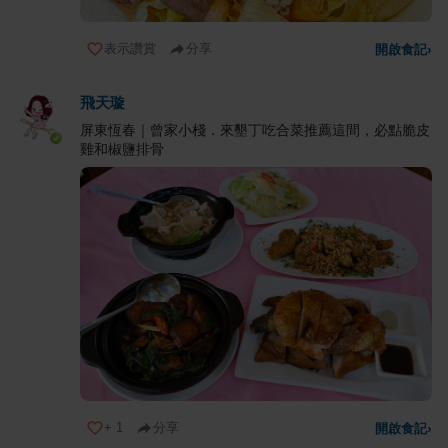
表示讚賞
分享
開啟食記
›
飛天璇
屏東恆春｜曾家小棧．來墾丁吃合菜推薦這間，必點脆皮
雞和椒鹽排骨
+
1
分享
開啟食記
›