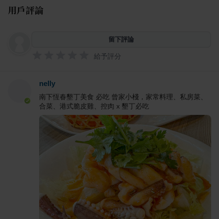
用戶評論
留下評論
給予評分
nelly
南下恆春墾丁美食 必吃 曾家小棧，家常料理、私房菜、
合菜、港式脆皮雞、控肉 x 墾丁必吃