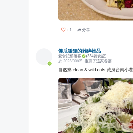
+
1
分享
傻瓜狐狸的雜碎物品
愛食記部落客
(
334
篇食記)
於
2023/09/05
推薦了這家餐廳
自然熟 clean & wild eats 