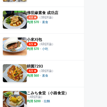
佛世緣素食 成功店
（
3
則評論）
4.0
均消 $
70
・
素食
小來刈包
（
6
則評論）
4.5
均消 $
70
・
小吃
耕園7293
（
3
則評論）
4.5
均消 $
60
・
素食
素食餐廳
こみち食堂（小路食堂）
台南蔬上食
懷舊
（
4
則評論）
·
6
則評論
5.0
4.3
均消 $
200
・
拉麵