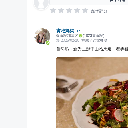
給予評分
貪吃媽媽Liz
愛食記部落客
(
1023
篇食記)
於
2025/02/10
推薦了這家餐廳
自然熟～新光三越中山站周邊，巷弄