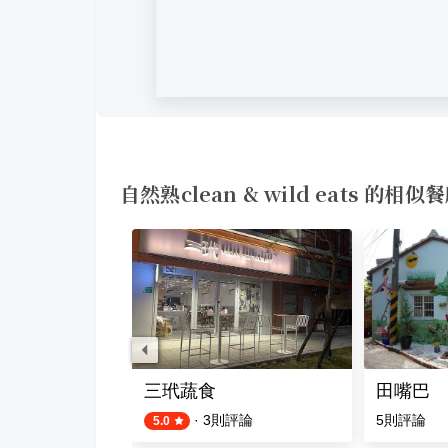
自然熟clean & wild eats 的相似
生蔬食
三玳蔬食
田嘴巴
評論
·
3
則評論
5
則評論
5.0