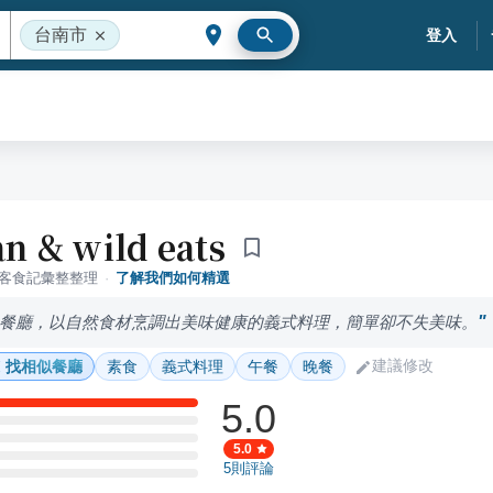
台南市
登入
 & wild eats
落客食記彙整整理
·
了解我們如何精選
餐廳，以自然食材烹調出美味健康的義式料理，簡單卻不失美味。
建議修改
找相似餐廳
素食
義式料理
午餐
晚餐
5.0
5.0
5
則評論