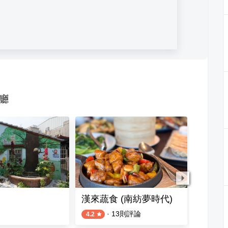
餐廳
漢來蔬食 (南紡夢時代)
慈香庭
·
13
則評論
3
則評論
4.2