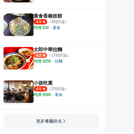
素食香椿抓餅
（
4
則評論）
4.5
均消 $
30
・
素食
太郎中華拉麵
（
17
則評論）
4.2
均消 $
250
・
拉麵
小孩吃素
（
2
則評論）
4.5
均消 $
500
・
素食
更多餐廳排名