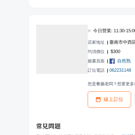
今日營業: 11:30-15:00,
臺南市中西區
店家地址
|
$
300
均消價位
|
自然熟
臉書頁面
|
062231148
訂位電話
|
您是餐廳老闆？想要更多
線上訂位
常見問題