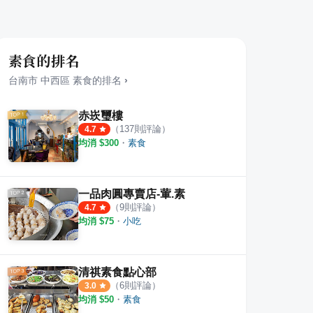
素食的排名
台南市
中西區
素食
的排名
›
赤崁璽樓
（
137
則評論）
4.7
均消 $
300
・
素食
一品肉圓專賣店-葷.素
（
9
則評論）
4.7
均消 $
75
・
小吃
清祺素食點心部
（
6
則評論）
3.0
均消 $
50
・
素食