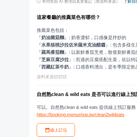
ⓘ
本問答由 AI 整理自真實食記（附資料來源）
·
了解我
這家餐廳的推薦菜色有哪些？
『
奶油菌菇麵
』
『
水果核桃沙拉佐米薩米克油醋醬
』
『
羅馬番茄麵
』
『
芝麻豆腐沙拉
』
『
西藏紅茶牛奶
』
: 口感香料湧出，是冬季限定飲
資料來源
自然熟clean & wild eats 是否可以進行線上
可以。自然熟clean & wild eats 提供線上
https://booking.menushop.tw/clean2wildeats
線上訂位