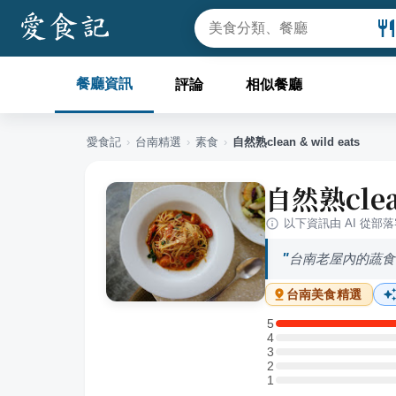
餐廳資訊
評論
相似餐廳
愛食記
›
台南
精選
›
素食
›
自然熟clean & wild eats
自然熟clean
以下資訊由 AI 從部
台南老屋內的蔬食
台南
美食精選
5
5 星：1 則評論
4
4 星：0 則評論
3
3 星：0 則評論
2
2 星：0 則評論
1
1 星：0 則評論