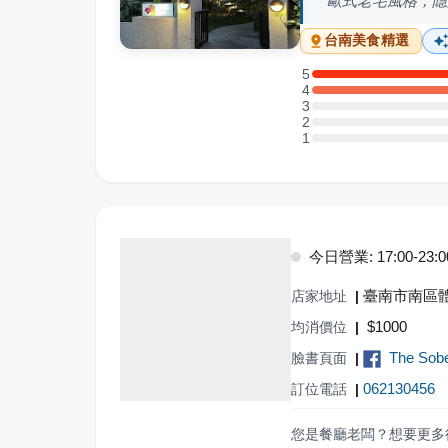
歐式老宅風格，隱
台南
美食精選
5
5 星：8 則評論
4
4 星：4 則評論
3
3 星：0 則評論
2
2 星：0 則評論
1
1 星：0 則評論
今日營業: 17:00-23:0
臺南市南區體
店家地址
|
$
1000
均消價位
|
The So
臉書頁面
|
062130456
訂位電話
|
您是餐廳老闆？想要更多