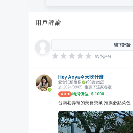
用戶評論
留下評論
給予評分
Hey Anya今天吃什麼
愛食記部落客
(
56
篇食記)
於
2024/08/05
推薦了這家餐廳
均消價位: $
1000
4.0
台南巷弄裡的美食寶藏 推薦必點菜色