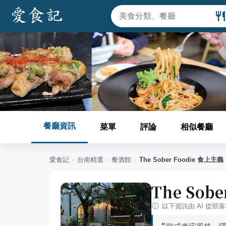
餐廳資訊
菜單
評論
相似餐廳
愛食記
›
台南
精選
›
餐酒館
›
The Sober Foodie 食上主義
The Sob
以下資訊由 AI 從部