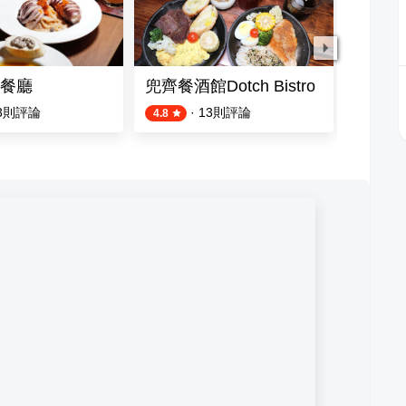
餐廳
兜齊餐酒館Dotch Bistro
涵花庭 H
3
則評論
·
13
則評論
4.8
4.8