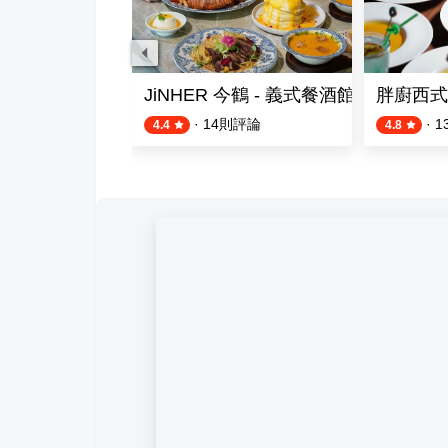
ng 艾克斯義式餐酒館
JiNHER 今鶴 - 義式餐酒館台南安平店
胖廚西式
則評論
·
14
則評論
·
1
4.4
4.8