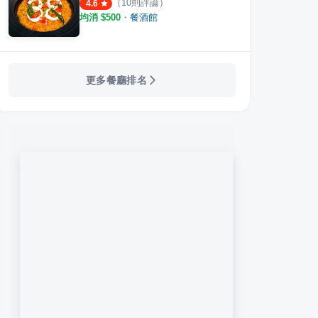
（
10
則評論）
4.6
均消 $
500
・
餐酒館
an's Garden
M&M音樂廚房
杏花村
更多餐廳排名
·
16
則評論
·
11
則評論
4.6
4.4