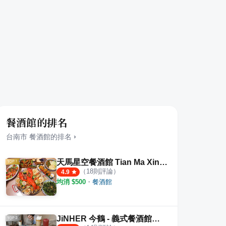
餐酒館的排名
台南市
餐酒館
的排名
›
天馬星空餐酒館 Tian Ma Xing Kong
（
18
則評論）
4.9
均消 $
500
・
餐酒館
JiNHER 今鶴 - 義式餐酒館台南安平店