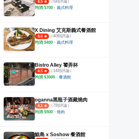
（
5
則評論）
4.5
均消 $
700
・
義式料理
X Dining 艾克斯義式餐酒館
（
40
則評論）
4.6
均消 $
400
・
義式料理
Bistro Alley 饕弄杯
（
14
則評論）
4.5
均消 $
3000
・
餐酒館
oganna黑瓶子酒藏燒肉
（
7
則評論）
4.1
均消 $
500
・
燒肉
鯤島 x Soshow 餐酒館