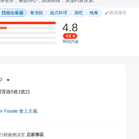
身巷弄，餐點用心，調酒精緻，浪漫約會首選。
建議修改
找相似餐廳
餐酒館
義式料理
酒吧
晚餐
4.8
4.8
36
則評論
0
育路5巷1號21
ber Foodie 食上主義
行銷服務請至
店家專區