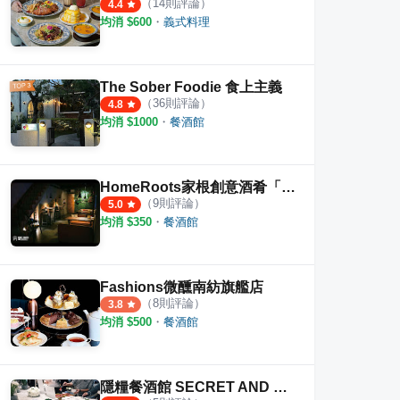
（
14
則評論）
4.4
均消 $
600
・
義式料理
The Sober Foodie 食上主義
（
36
則評論）
4.8
均消 $
1000
・
餐酒館
HomeRoots家根創意酒肴「燒烤餐廳」
（
9
則評論）
5.0
均消 $
350
・
餐酒館
Fashions微醺南紡旗艦店
（
8
則評論）
3.8
均消 $
500
・
餐酒館
隱糧餐酒館 SECRET AND SENSES