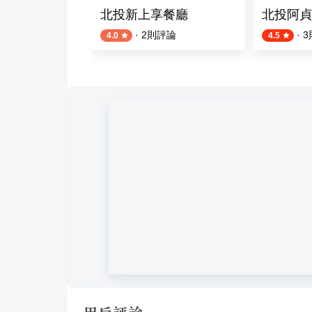
草廚房
北投新上享餐廳
北投阿貞
則評論
·
2
則評論
·
3
4.0
4.5