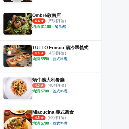
offee
北投享樂早餐吧
田園
·
32
則評論
·
2
則評論
4.8
4.5
Ombré敦南店
（
57
則評論）
4.4
均消 $
1100
・
餐酒館
TUTTO Fresco 翡冷翠義式餐廳
（
43
則評論）
4.4
均消 $
550
・
義式料理
蝸牛義大利餐廳
（
40
則評論）
4.0
均消 $
700
・
義式料理
Miacucina 義式蔬食
（
62
則評論）
4.5
均消 $
700
・
義式料理