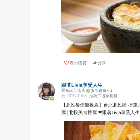
表示讚賞
分享
跟著Livia享受人生
愛食記部落客
(
679
篇食記)
於
2019/01/08
推薦了這家餐廳
【北投餐酒館推薦】台北北投區 捷運北投
薦│北投美食推薦 ❤跟著Livia享受人生