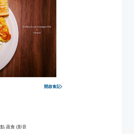
›
開啟食記
點 蔬食 (影音