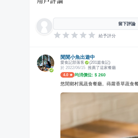
用戶評論
留下評論
給予評分
閒閒小魚出遊中
愛食記部落客
(
201
篇食記)
於
2022/06/15
推薦了這家餐廳
均消價位: $
260
4.0
悠閒鄉村風蔬食餐廳。蒔蘿香草蔬食