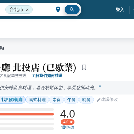
台北市
登入
業)
廳 北投店 (已歇業)
落客食記彙整整理
·
了解我們如何精選
供美味蔬食料理，適合放鬆休憩，享受悠閒時光。
建議修改
找相似餐廳
義式料理
素食
午餐
晚餐
4.0
4.0
4
則評論