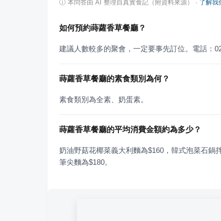
ⓘ
本問答由 AI 整理自真實食記（附資料來源）
·
了解我
如何預約蒔蘿香草餐廳？
建議人數較多的聚會，一定要事先訂位。電話：02-28
蒔蘿香草餐廳的素食類別為何？
素食類別為全素、奶蛋素。
蒔蘿香草餐廳的平均消費金額約為多少？
奶油野菇花椰菜義大利麵為$160，韓式泡菜石鍋拌
筆尖麵為$180。