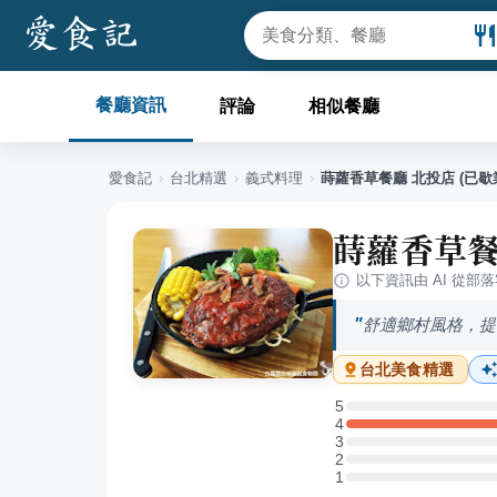
餐廳資訊
評論
相似餐廳
愛食記
›
台北
精選
›
義式料理
›
蒔蘿香草餐廳 北投店 (已歇
蒔蘿香草餐
以下資訊由 AI 從部
舒適鄉村風格，提
台北
美食精選
5
5 星：0 則評論
4
4 星：1 則評論
3
3 星：0 則評論
2
2 星：0 則評論
1
1 星：0 則評論