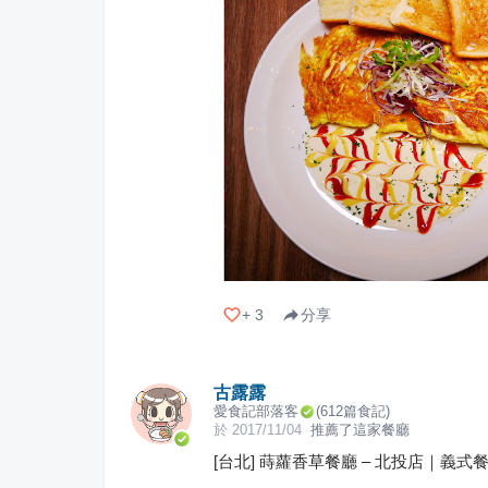
+
3
分享
古露露
愛食記部落客
(
612
篇食記)
於
2017/11/04
推薦了這家餐廳
[台北] 蒔蘿香草餐廳 – 北投店｜義式餐