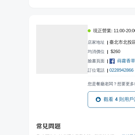
現正營業: 11:00-20:0
臺北市北投
店家地址
|
$
260
均消價位
|
蒔蘿香
臉書頁面
|
0228942866
訂位電話
|
您是餐廳老闆？想要更多
觀看
4
則用戶
常見問題