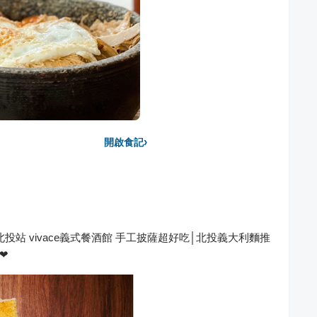
›
開啟食記
站 vivace義式餐酒館 手工披薩超好吃│北投義大利麵推
❤