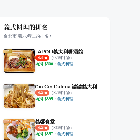
義式料理的排名
台北市
義式料理
的排名
›
JAPOLI義大利餐酒館
（
97
則評論）
4.4
均消 $
500
・
義式料理
Cin Cin Osteria 請請義大利餐廳 慶城店
（
87
則評論）
4.3
均消 $
895
・
義式料理
義饗食堂
（
36
則評論）
4.3
均消 $
857
・
義式料理