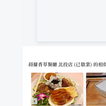
蒔蘿香草餐廳 北投店 (已歇業) 的相