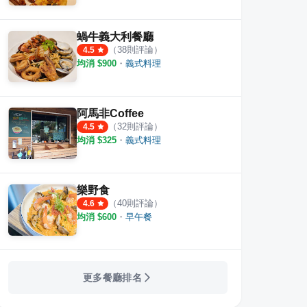
蝸牛義大利餐廳
（
38
則評論）
4.5
均消 $
900
・
義式料理
阿馬非Coffee
（
32
則評論）
4.5
均消 $
325
・
義式料理
樂野食
（
40
則評論）
4.6
均消 $
600
・
早午餐
更多餐廳排名