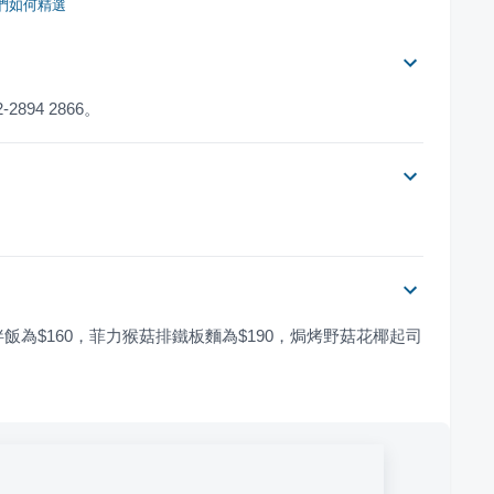
們如何精選
94 2866。
飯為$160，菲力猴菇排鐵板麵為$190，焗烤野菇花椰起司