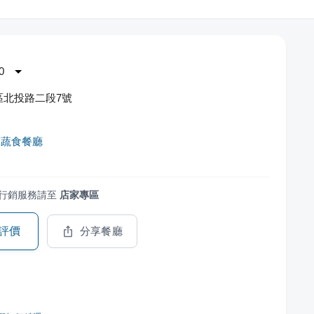
0
區北投路二段7號
草蔬食餐廳
行銷服務請至
店家專區
評價
分享餐廳