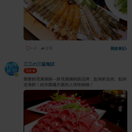
+
4
分享
開啟食記
›
三三の三猛海試
5.0
圍樂鮮境涮涮鍋～鮮境涮涮鍋新品牌，點海鮮送肉、點肉
送海鮮！給你圍爐共樂的人情味鍋物！