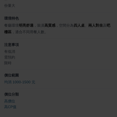
份量大
環境特色
餐廳環境
明亮舒適
，裝潢
高質感
，空間分為
四人桌
、
兩人對坐
及
吧
檯區
，適合不同用餐人數。
注意事項
有低消
需預約
限時
價位範圍
均消 1000-1500 元
價位分類
高價位
高CP值