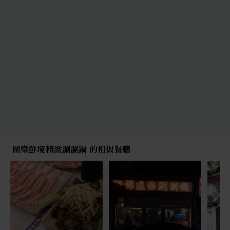
圍樂鮮境精緻涮涮鍋 的相似餐廳