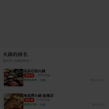
火鍋的排名
›
新北市
火鍋
的排名
柒柒石頭火鍋
（
38
則評論）
4.8
均消 $
439
・
火鍋
13.46公里
海底撈火鍋 板橋店
（
14
則評論）
4.6
均消 $
750
・
火鍋
8.34公里