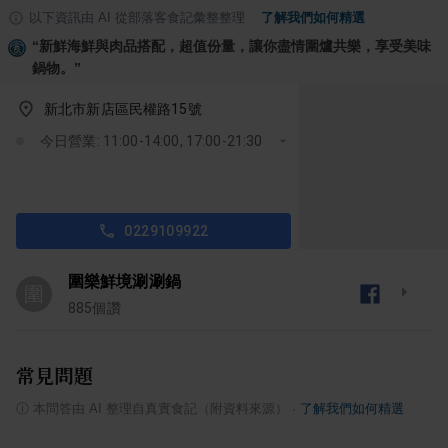
以下資訊由 AI 從部落客食記彙整整理
·
了解我們如何精選
“
新鮮海鮮與肉品搭配，超值份量，讓你盡情圍爐共樂，享受美味
鍋物。
”
新北市新店區民權路15號
今日營業: 11:00-14:00, 17:00-21:30
0229109922
圍樂鮮境涮涮鍋
圍
885
個讚
常見問題
ⓘ
本問答由 AI 整理自真實食記（附資料來源）
·
了解我們如何精選