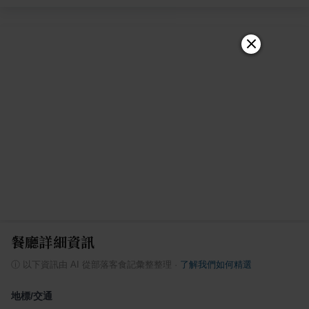
餐廳詳細資訊
ⓘ
以下資訊由 AI 從部落客食記彙整整理
·
了解我們如何精選
地標/交通