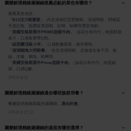
圍樂鮮境精緻涮涮鍋推薦必點的菜色有哪些？
『
B12活力蝦蟹宴
』
: 內含深海巨型肥豬蝦、澎湖明蝦、阿根廷
『
美國安格斯黑牛PRIME肋眼牛肉
』
: 油花分布均勻，肉質鮮甜
『
紐西蘭頂級小羊
』
『
澎湖鄉海大明蝦餐
』
: 包含澎湖明蝦、北海道生食干貝、軟
『
美國安格斯黑牛Prime肋眼牛肉
』
: 油花分布均勻，肉質細
膩，口感Q嫩。
資料來源
圍樂鮮境精緻涮涮鍋適合哪些族群用餐？
餐廳提供精緻高級的涮涮鍋，
適合約會
。
資料來源
圍樂鮮境精緻涮涮鍋的湯底有哪些選擇？