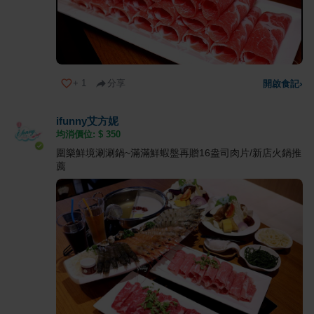
+
1
分享
開啟食記
›
ifunny艾方妮
均消價位: $
350
圍樂鮮境涮涮鍋~滿滿鮮蝦盤再贈16盎司肉片/新店火鍋推
薦