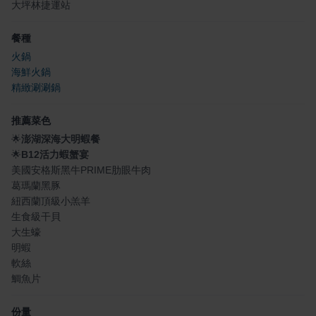
大坪林捷運站
餐種
火鍋
海鮮火鍋
精緻涮涮鍋
推薦菜色
🌟
澎湖深海大明蝦餐
🌟
B12活力蝦蟹宴
美國安格斯黑牛PRIME肋眼牛肉
葛瑪蘭黑豚
紐西蘭頂級小羔羊
生食級干貝
大生蠔
明蝦
軟絲
鯛魚片
份量