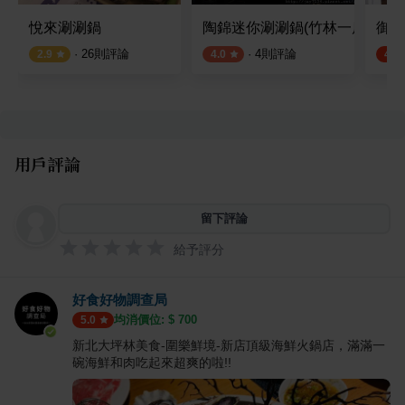
悅來涮涮鍋
陶錦迷你涮涮鍋(竹林一店)
御鼎
·
26
則評論
·
4
則評論
2.9
4.0
4.9
用戶評論
留下評論
給予評分
好食好物調查局
均消價位: $
700
5.0
新北大坪林美食-圍樂鮮境-新店頂級海鮮火鍋店，滿滿一
碗海鮮和肉吃起來超爽的啦!!