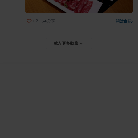
+
2
分享
開啟食記
›
載入更多動態