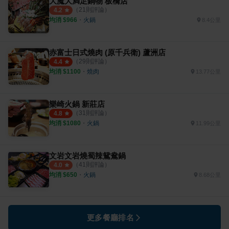
大魔大満足鍋物 板橋店
（
21
則評論）
4.2
均消 $
966
・
火鍋
8.4公里
赤富士日式燒肉 (原千兵衛) 蘆洲店
（
29
則評論）
4.4
均消 $
1100
・
燒肉
13.77公里
樂崎火鍋 新莊店
（
31
則評論）
4.8
均消 $
1080
・
火鍋
11.99公里
文岩文岩燒蜀辣鴛鴦鍋
（
41
則評論）
4.0
均消 $
650
・
火鍋
8.68公里
更多餐廳排名