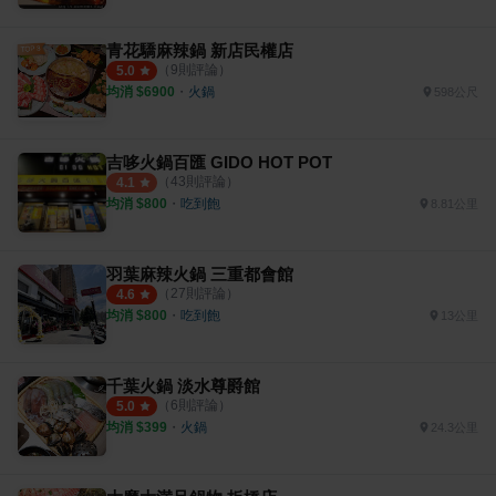
青花驕麻辣鍋 新店民權店
（
9
則評論）
5.0
均消 $
6900
・
火鍋
598公尺
吉哆火鍋百匯 GIDO HOT POT
（
43
則評論）
4.1
均消 $
800
・
吃到飽
8.81公里
羽葉麻辣火鍋 三重都會館
（
27
則評論）
4.6
均消 $
800
・
吃到飽
13公里
千葉火鍋 淡水尊爵館
（
6
則評論）
5.0
均消 $
399
・
火鍋
24.3公里