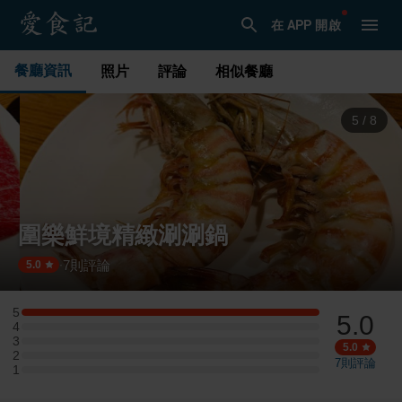
在 APP 開啟
餐廳資訊
照片
評論
相似餐廳
5
/
8
圍樂鮮境精緻涮涮鍋
7
則評論
·
5.0
5
5.0
5 星：2 則評論
4
4 星：0 則評論
3
3 星：0 則評論
5.0
2
2 星：0 則評論
7
則評論
1
1 星：0 則評論