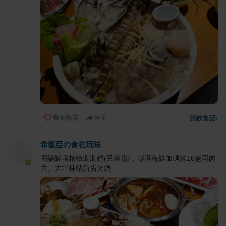
表示讚賞
分享
開啟食記
›
希薇亞の食在玩味
圍樂鮮境精緻涮涮鍋(民權店)，澎湃海鮮加碼送16盎司肉
片。大坪林站新店火鍋