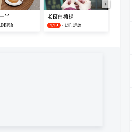
嚼一半
老窗白糖粿
轉圈圈
1
則評論
·
19
則評論
4.4
4.0