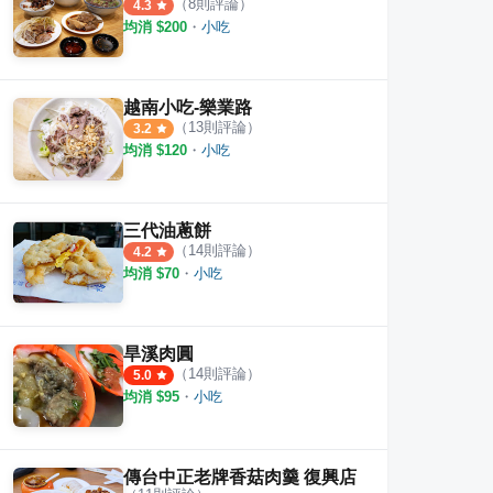
（
8
則評論）
4.3
均消 $
200
・
小吃
-現烤甜甜圈
喜饌晨食
卷卷
·
2
則評論
·
10
則評論
4.7
5.0
越南小吃-樂業路
（
13
則評論）
3.2
均消 $
120
・
小吃
三代油蔥餅
（
14
則評論）
4.2
均消 $
70
・
小吃
旱溪肉圓
（
14
則評論）
5.0
均消 $
95
・
小吃
傳台中正老牌香菇肉羹 復興店