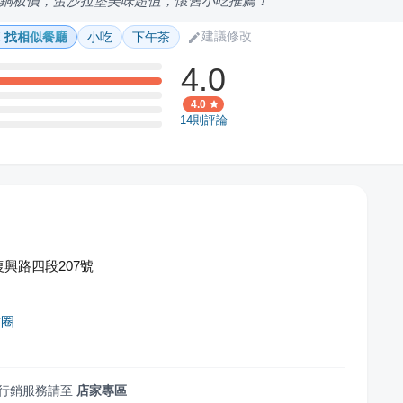
銅板價，蛋沙拉堡美味超值，懷舊小吃推薦！
建議修改
找相似餐廳
小吃
下午茶
4.0
4.0
14
則評論
興路四段207號
甜圈
行銷服務請至
店家專區