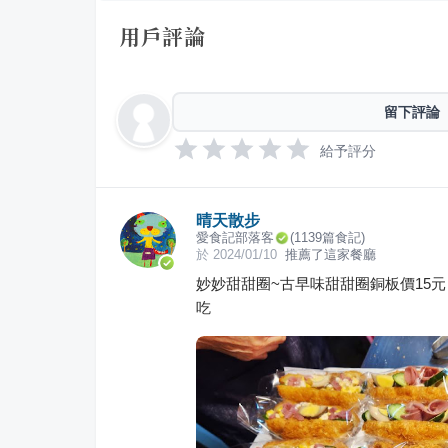
用戶評論
留下評論
給予評分
晴天散步
愛食記部落客
(
1139
篇食記)
於
2024/01/10
推薦了這家餐廳
妙妙甜甜圈~古早味甜甜圈銅板價15
吃