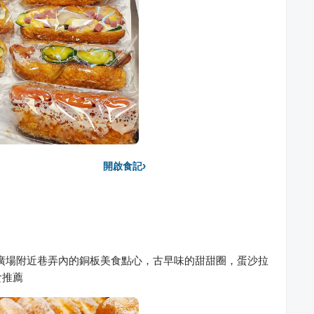
›
開啟食記
廣場附近巷弄內的銅板美食點心，古早味的甜甜圈，蛋沙拉
食推薦