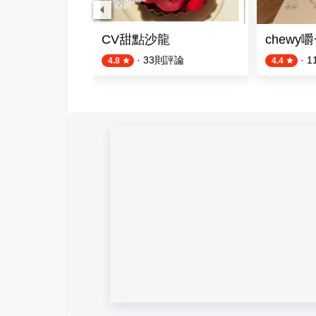
CV甜點沙龍
chewy
則評論
·
33
則評論
·
1
4.8
4.4