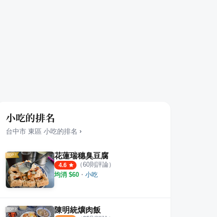
小吃的排名
台中市
東區
小吃
的排名
›
花蓮瑞穗臭豆腐
（
60
則評論）
4.6
均消 $
60
・
小吃
陳明統爌肉飯