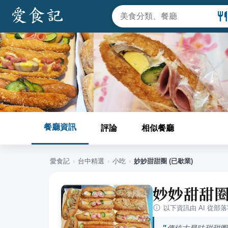
餐廳資訊
評論
相似餐廳
愛食記
›
台中
精選
›
小吃
›
妙妙甜甜圈 (已歇業)
妙妙甜甜圈
以下資訊由 AI 從部