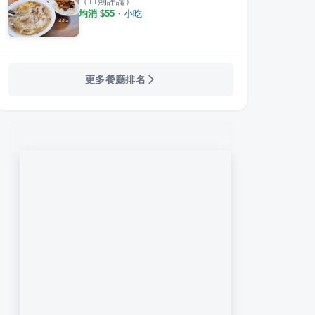
（
11
則評論）
均消 $
55
・
小吃
更多餐廳排名