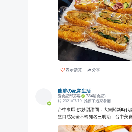
表示讚賞
分享
熊胖の妃常生活
愛食記部落客
(
334
篇食記)
於
2021/07/19
推薦了這家餐廳
台中東區-妙妙甜甜圈，大魯閣新時代
堡口感完全不輸知名三明治，台中美