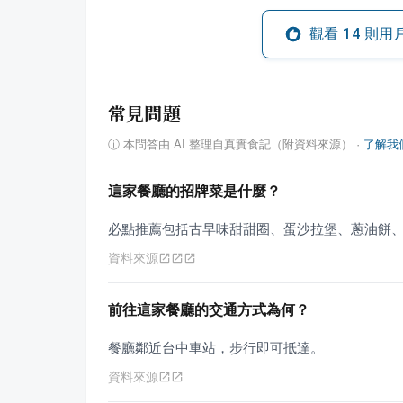
觀看
14
則用
常見問題
ⓘ
本問答由 AI 整理自真實食記（附資料來源）
·
了解我
這家餐廳的招牌菜是什麼？
必點推薦包括古早味甜甜圈、蛋沙拉堡、蔥油餅
資料來源
前往這家餐廳的交通方式為何？
餐廳鄰近台中車站，步行即可抵達。
資料來源