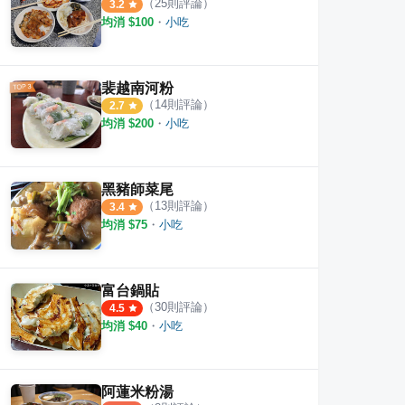
（
25
則評論）
3.2
均消 $
100
・
小吃
裴越南河粉
（
14
則評論）
2.7
均消 $
200
・
小吃
黑豬師菜尾
（
13
則評論）
3.4
均消 $
75
・
小吃
富台鍋貼
（
30
則評論）
4.5
均消 $
40
・
小吃
阿蓮米粉湯