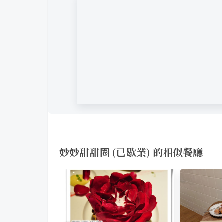
妙妙甜甜圈 (已歇業) 的相似餐廳