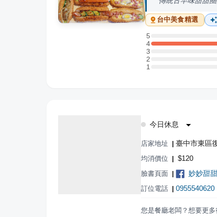
傳統古早味甜甜圈
台中
美食精選
5
5 星：0 則評論
4
4 星：1 則評論
3
3 星：0 則評論
2
2 星：0 則評論
1
1 星：0 則評論
今日休息
臺中市東區復
店家地址
|
$
120
均消價位
|
妙妙甜
臉書頁面
|
0955540620
訂位電話
|
您是餐廳老闆？想要更多