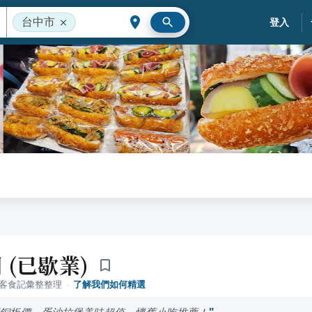
台中市
登入
 (已歇業)
落客食記彙整整理
·
了解我們如何精選