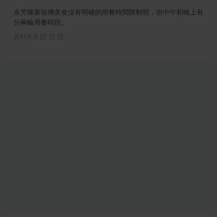
永芳陳家祖傳美食沒有明確的用餐時間限制明，但中午和晚上有
分兩輪用餐時段。
資料來源