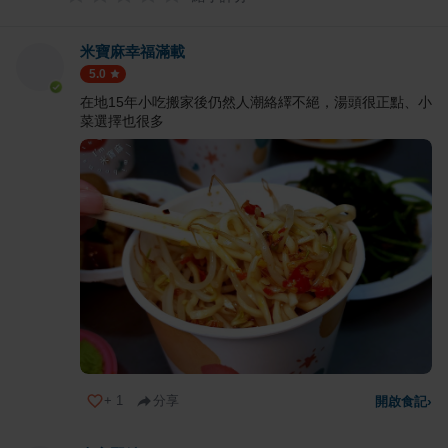
米寶麻幸福滿載
5.0
在地15年小吃搬家後仍然人潮絡繹不絕，湯頭很正點、小
菜選擇也很多
+
1
分享
開啟食記
›