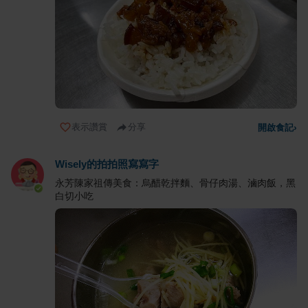
表示讚賞
分享
開啟食記
›
Wisely的拍拍照寫寫字
永芳陳家祖傳美食：烏醋乾拌麵、骨仔肉湯、滷肉飯，黑
白切小吃