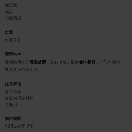
油豆腐
滷蛋
肉羹清湯
份量
份量算多
環境特色
餐廳內用空間
寬敞舒適
，設有冷氣，提供
免洗餐具
，並設有醬料、
餐具及紙巾取用區。
注意事項
週三公休
僅提供現金付款
有低消
價位範圍
均消 200元以下