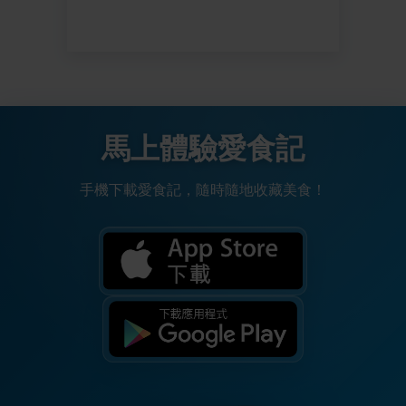
馬上體驗愛食記
手機下載愛食記，隨時隨地收藏美食！