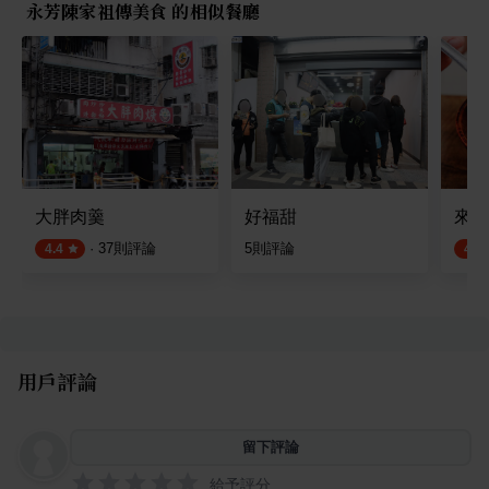
永芳陳家祖傳美食 的相似餐廳
大胖肉羹
好福甜
來來
·
37
則評論
5
則評論
4.4
4.5
用戶評論
留下評論
給予評分