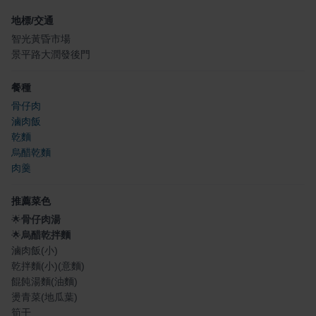
地標/交通
智光黃昏市場
景平路大潤發後門
餐種
骨仔肉
滷肉飯
乾麵
烏醋乾麵
肉羹
推薦菜色
🌟
骨仔肉湯
🌟
烏醋乾拌麵
滷肉飯(小)
乾拌麵(小)(意麵)
餛飩湯麵(油麵)
燙青菜(地瓜葉)
筍干