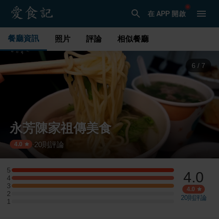
在 APP 開啟
餐廳資訊
照片
評論
相似餐廳
6
/
7
永芳陳家祖傳美食
20
則評論
·
4.0
5
4.0
5 星：1 則評論
4
4 星：1 則評論
3
3 星：1 則評論
4.0
2
2 星：0 則評論
20
則評論
1
1 星：0 則評論