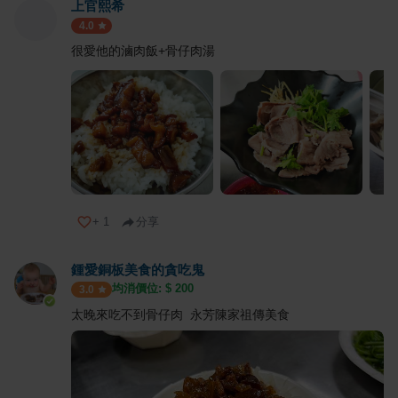
上官熙希
4.0
很愛他的滷肉飯+骨仔肉湯
+
1
分享
鍾愛銅板美食的貪吃鬼
均消價位: $
200
3.0
太晚來吃不到骨仔肉 永芳陳家祖傳美食