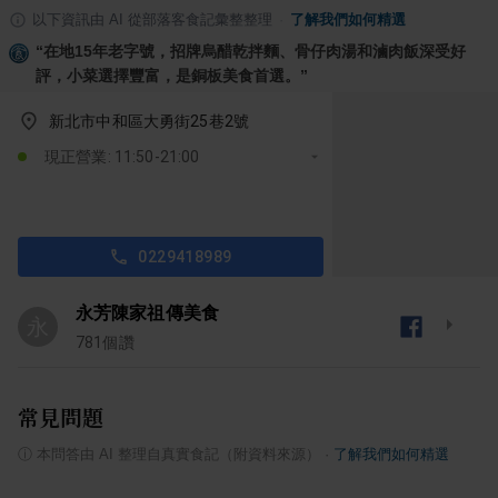
以下資訊由 AI 從部落客食記彙整整理
·
了解我們如何精選
“
在地15年老字號，招牌烏醋乾拌麵、骨仔肉湯和滷肉飯深受好
評，小菜選擇豐富，是銅板美食首選。
”
新北市中和區大勇街25巷2號
現正營業: 11:50-21:00
0229418989
永芳陳家祖傳美食
永
781
個讚
常見問題
ⓘ
本問答由 AI 整理自真實食記（附資料來源）
·
了解我們如何精選