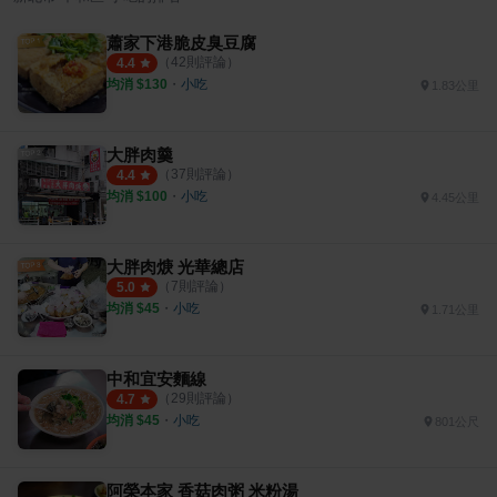
蕭家下港脆皮臭豆腐
（
42
則評論）
4.4
均消 $
130
・
小吃
1.83公里
大胖肉羹
（
37
則評論）
4.4
均消 $
100
・
小吃
4.45公里
大胖肉焿 光華總店
（
7
則評論）
5.0
均消 $
45
・
小吃
1.71公里
中和宜安麵線
（
29
則評論）
4.7
均消 $
45
・
小吃
801公尺
阿榮本家 香菇肉粥 米粉湯