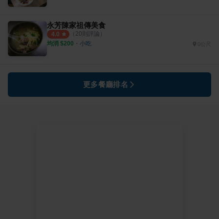
永芳陳家祖傳美食
（
20
則評論）
4.0
均消 $
200
・
小吃
0公尺
更多餐廳排名