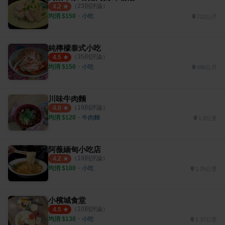
（
23
則評論）
4.2
均消 $
150
・
小吃
722公尺
純檸檬泰式小吃
（
35
則評論）
4.5
均消 $
150
・
小吃
696公尺
川味牛肉麵
（
19
則評論）
4.0
均消 $
120
・
牛肉麵
1.9公里
阿薇緬甸小吃店
（
19
則評論）
4.2
均消 $
100
・
小吃
1.25公里
小檳城食堂
（
10
則評論）
4.5
均消 $
130
・
小吃
1.37公里