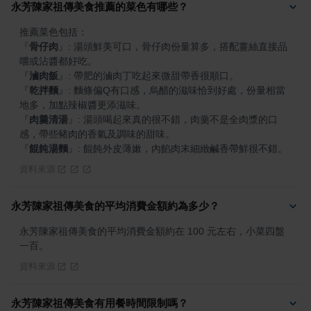
永芳陳家祖傳美食推薦的菜色有哪些？
『
骨仔肉
』
: 湯頭鮮美可口，骨仔肉份量算多，搭配薑絲直接品
『
滷肉飯
』
『
乾拌麵
』
: 麵條偏Q有口感，烏醋的滋味恰到好處，份量相當
『
肉羹清湯
』
: 湯頭喝起來真的很不錯，肉羹不是全肉漿的口
『
餛飩湯麵
』
: 餛飩外皮薄嫰，內餡肉末細緻鹹香帶鮮很不錯。
資料來源
永芳陳家祖傳美食的平均消費金額約為多少？
永芳陳家祖傳美食的平均消費金額約在 100 元左右，小菜四盤
一百。
資料來源
永芳陳家祖傳美食有用餐時間限制嗎？