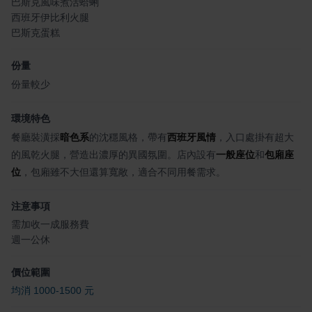
巴斯克風味煮活蛤蜊
西班牙伊比利火腿
巴斯克蛋糕
份量
份量較少
環境特色
餐廳裝潢採
暗色系
的沈穩風格，帶有
西班牙風情
，入口處掛有超大
的風乾火腿，營造出濃厚的異國氛圍。店內設有
一般座位
和
包廂座
位
，包廂雖不大但還算寬敞，適合不同用餐需求。
注意事項
需加收一成服務費
週一公休
價位範圍
均消 1000-1500 元