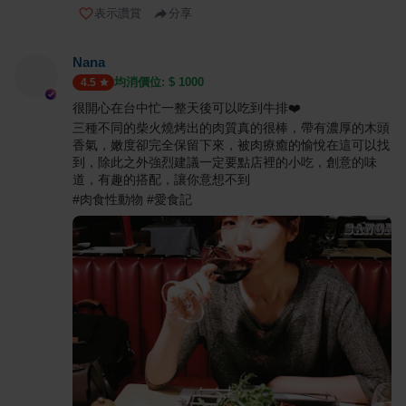
表示讚賞
分享
Nana
均消價位: $
1000
4.5
很開心在台中忙一整天後可以吃到牛排❤️
三種不同的柴火燒烤出的肉質真的很棒，帶有濃厚的木頭
香氣，嫩度卻完全保留下來，被肉療癒的愉悅在這可以找
到，除此之外強烈建議一定要點店裡的小吃，創意的味
道，有趣的搭配，讓你意想不到
#肉食性動物 #愛食記