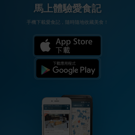
馬上體驗愛食記
手機下載愛食記，隨時隨地收藏美食！