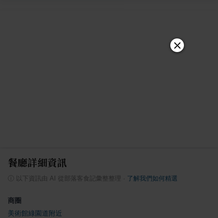
餐廳詳細資訊
ⓘ
以下資訊由 AI 從部落客食記彙整整理
·
了解我們如何精選
商圈
美術館綠園道附近