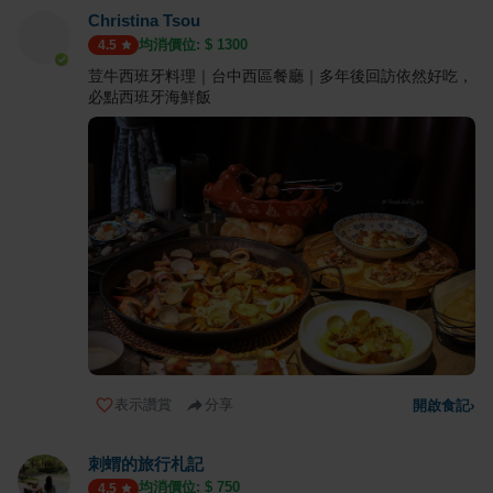
Christina Tsou
均消價位: $
1300
4.5
荳牛西班牙料理｜台中西區餐廳｜多年後回訪依然好吃，
必點西班牙海鮮飯
表示讚賞
分享
開啟食記
›
刺蝟的旅行札記
均消價位: $
750
4.5