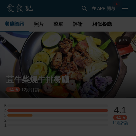
在 APP 開啟
餐廳資訊
照片
菜單
評論
相似餐廳
7
/
7
荳牛柴燒牛排餐廳
12
則評論
·
4.1
5
4.1
5 星：0 則評論
4
4 星：4 則評論
3
3 星：1 則評論
4.1
2
2 星：0 則評論
12
則評論
1
1 星：0 則評論