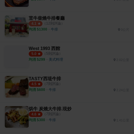
荳牛柴燒牛排餐廳
（
12
則評論）
4.1
均消 $
1300
・
牛排
0公尺
West 1993 西館
（
5
則評論）
5.0
均消 $
299
・
美式料理
2.02公里
TASTY西堤牛排
（
7
則評論）
4.5
均消 $
600
・
牛排
2.24公里
烘牛 炭燒大牛排.現炒
（
7
則評論）
4.6
均消 $
300
・
牛排
1.41公里