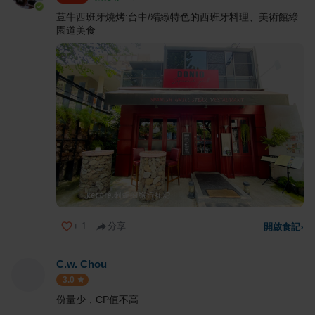
荳牛西班牙燒烤:台中/精緻特色的西班牙料理、美術館綠
園道美食
+
1
分享
開啟食記
›
C.w. Chou
3.0
份量少，CP值不高