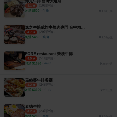
赤鬼牛排 台灣大道店
（
16
則評論）
4.1
均消 $
500
・
牛排
1.84公里
逸之牛熟成炸牛燒肉專門 台中精誠店
（
29
則評論）
4.7
均消 $
450
・
燒肉
2.31公里
FORE restaurant 柴燒牛排
（
51
則評論）
4.5
均消 $
1680
・
牛排
256公尺
茹絲葵牛排餐廳
（
24
則評論）
4.2
均消 $
3300
・
牛排
2.3公里
泰德牛排
（
23
則評論）
4.2
均消 $
200
・
牛排
1.34公里