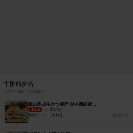
牛排的排名
›
台中市
西區
牛排
的排名
嵐山熟成牛かつ專売 台中西區健行店
（
21
則評論）
4.5
均消 $
500
・
日本料理
2.26公里