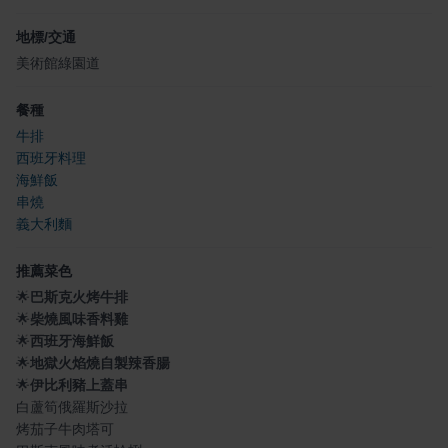
地標/交通
美術館綠園道
餐種
牛排
西班牙料理
海鮮飯
串燒
義大利麵
推薦菜色
🌟
巴斯克火烤牛排
🌟
柴燒風味香料雞
🌟
西班牙海鮮飯
🌟
地獄火焰燒自製辣香腸
🌟
伊比利豬上蓋串
白蘆筍俄羅斯沙拉
烤茄子牛肉塔可