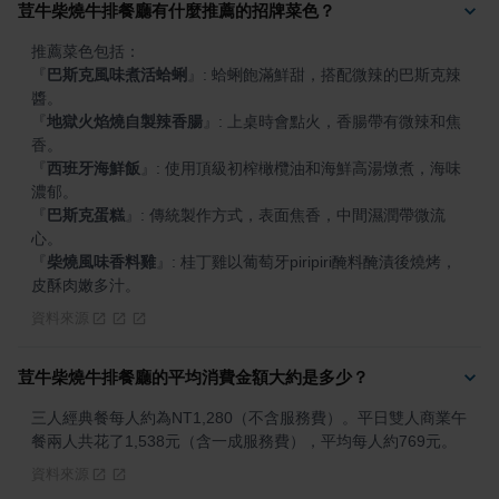
荳牛柴燒牛排餐廳有什麼推薦的招牌菜色？
『
巴斯克風味煮活蛤蜊
』
: 蛤蜊飽滿鮮甜，搭配微辣的巴斯克辣
『
地獄火焰燒自製辣香腸
』
: 上桌時會點火，香腸帶有微辣和焦
『
西班牙海鮮飯
』
: 使用頂級初榨橄欖油和海鮮高湯燉煮，海味
『
巴斯克蛋糕
』
: 傳統製作方式，表面焦香，中間濕潤帶微流
『
柴燒風味香料雞
』
: 桂丁雞以葡萄牙piripiri醃料醃漬後燒烤，
皮酥肉嫩多汁。
資料來源
荳牛柴燒牛排餐廳的平均消費金額大約是多少？
三人經典餐每人約為NT1,280（不含服務費）。平日雙人商業午
餐兩人共花了1,538元（含一成服務費），平均每人約769元。
資料來源