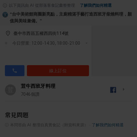
以下資訊由 AI 從部落客食記彙整整理
·
了解我們如何精選
“
台中美術館商圈新亮點，主廚精湛手藝打造西班牙柴燒料理，顏
值與美味兼備。
”
臺中市西區五權西四街114號
今日營業: 12:00-14:30, 18:00-21:00
線上訂位
荳牛西班牙料理
荳
7046
個讚
常見問題
ⓘ
本問答由 AI 整理自真實食記（附資料來源）
·
了解我們如何精選