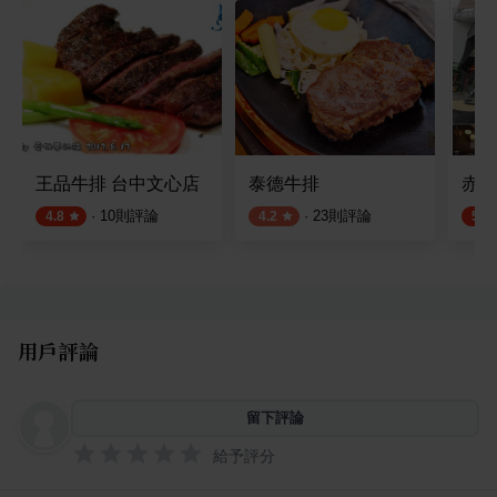
王品牛排 台中文心店
泰德牛排
赤鬼
·
10
則評論
·
23
則評論
4.8
4.2
5.0
用戶評論
留下評論
給予評分