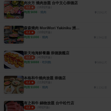
肉次方 燒肉放題 台中文心崇德店
（
16
則評論）
4.0
均消 $
698
・
燒肉
219公尺
森森燒肉 MoriMori Yakiniku 洲際店
（
10
則評論）
4.4
均消 $
1000
・
燒肉
1.54公里
新天地海鮮餐廳 崇德旗艦店
（
42
則評論）
4.0
均消 $
8888
・
吃到飽
588公尺
本格和牛燒肉放題 崇德店
（
11
則評論）
4.4
均消 $
1000
・
燒肉
1.13公里
有之和牛 鍋物放題 台中松竹店
（
9
則評論）
4.8