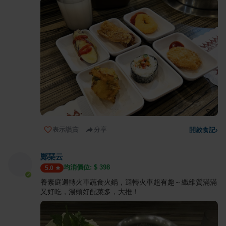
表示讚賞
分享
開啟食記
›
鄭琹云
均消價位: $
398
5.0
養素庭迴轉火車蔬食火鍋，迴轉火車超有趣～纖維質滿滿
又好吃，湯頭好配菜多，大推！