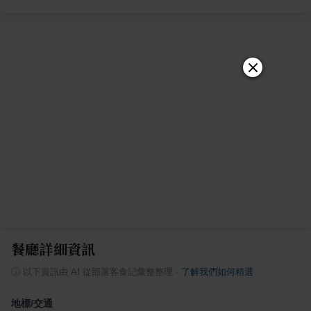
餐廳詳細資訊
ⓘ
以下資訊由 AI 從部落客食記彙整整理
·
了解我們如何精選
地標/交通