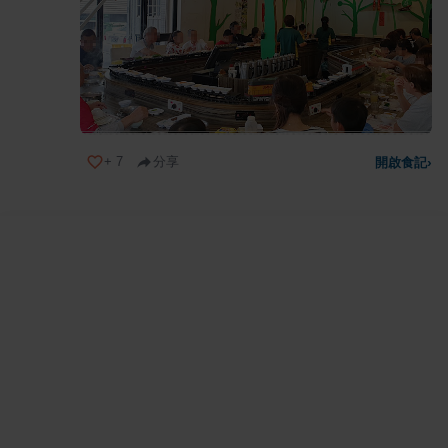
+
7
分享
開啟食記
›