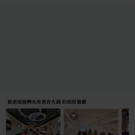
養素庭迴轉火車素食火鍋 的相似餐廳