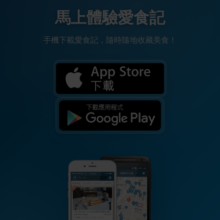
馬上體驗愛食記
手機下載愛食記，隨時隨地收藏美食！