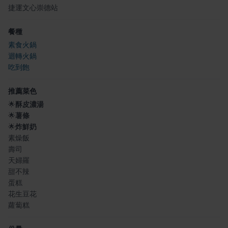
捷運文心崇德站
餐種
素食火鍋
迴轉火鍋
吃到飽
推薦菜色
🌟
酥皮濃湯
🌟
薯條
🌟
炸鮮奶
素燥飯
壽司
天婦羅
甜不辣
蛋糕
花生豆花
蘿蔔糕