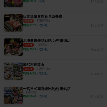
均消 $
888
・
火鍋
1.54公里
日光溫泉會館花見西餐廳
（
10
則評論）
4.0
均消 $
782
・
吃到飽
6.27公里
北澤壽喜燒吃到飽 台中崇德店
（
4
則評論）
4.7
均消 $
550
・
吃到飽
253公尺
陶然左岸蔬食
（
31
則評論）
4.6
均消 $
400
・
吃到飽
3.89公里
一宮日式壽喜燒吃到飽 總站店
（
4
則評論）
均消 $
670
・
吃到飽
2.46公里