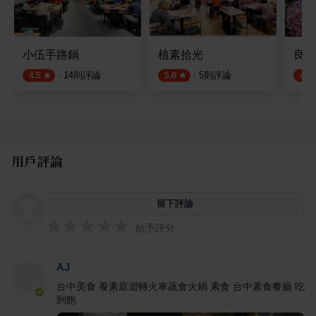
小伍手路鍋
植素拾光
良食
·
14
則評論
·
5
則評論
4.5
5.0
4.6
用戶評論
留下評論
給予評分
AJ
台中美食 養素庭迴轉火車蔬食火鍋 素食 台中素食餐廳 吃
到飽