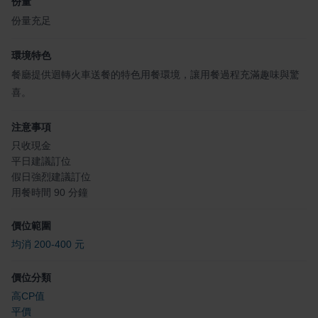
份量
份量充足
環境特色
餐廳提供迴轉火車送餐的特色用餐環境，讓用餐過程充滿趣味與驚
喜。
注意事項
只收現金
平日建議訂位
假日強烈建議訂位
用餐時間 90 分鐘
價位範圍
均消 200-400 元
價位分類
高CP值
平價