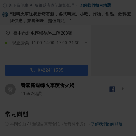
以下資訊由 AI 從部落客食記彙整整理
·
了解我們如何精選
“
迴轉火車送餐新奇有趣，各式時蔬、小吃、炸物、甜點、飲料無
限供應，營養美味，超值飽足。
”
臺中市北屯區崇德路二段208號
現正營業: 11:00-14:00, 17:00-21:30
0422411585
養素庭迴轉火車蔬食火鍋
養
11562
個讚
常見問題
ⓘ
本問答由 AI 整理自真實食記（附資料來源）
·
了解我們如何精選