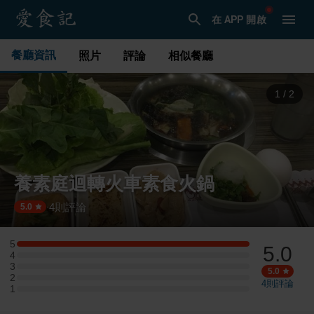
在 APP 開啟
餐廳資訊
照片
評論
相似餐廳
2
/
2
養素庭迴轉火車素食火鍋
4
則評論
·
5.0
5
5.0
5 星：1 則評論
4
4 星：0 則評論
3
3 星：0 則評論
5.0
2
2 星：0 則評論
4
則評論
1
1 星：0 則評論