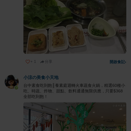
+
1
分享
開啟食記
›
小涼の美食小天地
台中素食吃到飽║養素庭迴轉火車蔬食火鍋，精選60種小
吃、時蔬、炸物、甜點、飲料通通無限供應，只要$368
全部吃到飽！