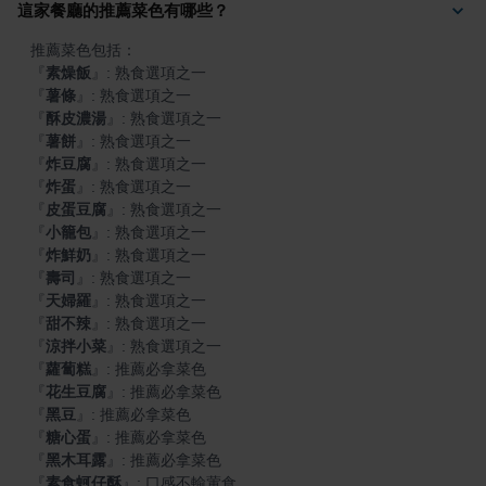
這家餐廳的推薦菜色有哪些？
『
素燥飯
』
『
薯條
』
『
酥皮濃湯
』
『
薯餅
』
『
炸豆腐
』
『
炸蛋
』
『
皮蛋豆腐
』
『
小籠包
』
『
炸鮮奶
』
『
壽司
』
『
天婦羅
』
『
甜不辣
』
『
涼拌小菜
』
『
蘿蔔糕
』
『
花生豆腐
』
『
黑豆
』
『
糖心蛋
』
『
黑木耳露
』
『
素食蚵仔酥
』