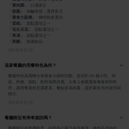
『
素肉園
』
『
披薩
』
『
素食大阪燒
』
『
蛋糕
』
『
花生豆花
』
『
果凍
』
『
果醋
』
: 推薦飲品
資料來源
這家餐廳的用餐特色為何？
餐廳特色為迴轉火車素食火鍋吃到飽，提供約 60 種小吃、時
蔬、炸物、甜點、飲料無限供應。火車上會載運各種食材和料
理，讓用餐過程充滿驚喜。餐點皆為純素，蛋奶素有另外提供與
標示。
資料來源
餐廳附近有停車資訊嗎？
餐廳附近停車費較貴，但民俗公園下有停車場，雖然不是特約，