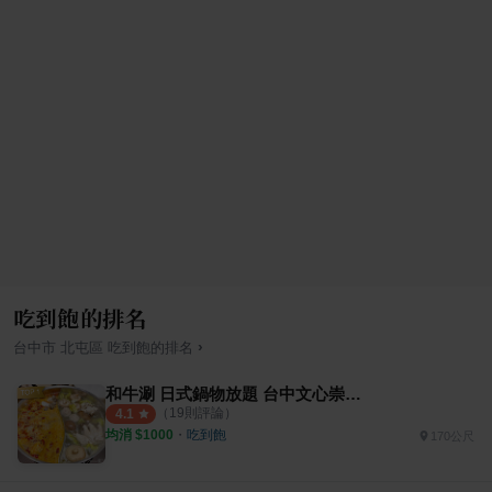
吃到飽的排名
›
台中市
北屯區
吃到飽
的排名
和牛涮 日式鍋物放題 台中文心崇德店
（
19
則評論）
4.1
均消 $
1000
・
吃到飽
170公尺