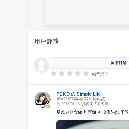
用戶評論
留下評論
給予評分
PEKO の Simple Life
愛食記部落客
(
2261
篇食記)
於
2018/01/16
推薦了這家餐廳
夏威夷朝食館 炸蛋餅 河粉蛋餅|江子