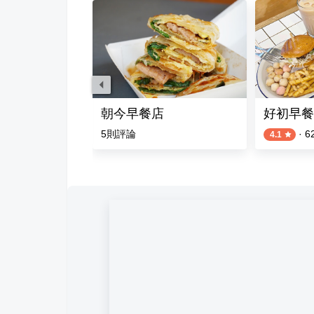
朝今早餐店
好初早餐
評論
5
則評論
·
6
4.1