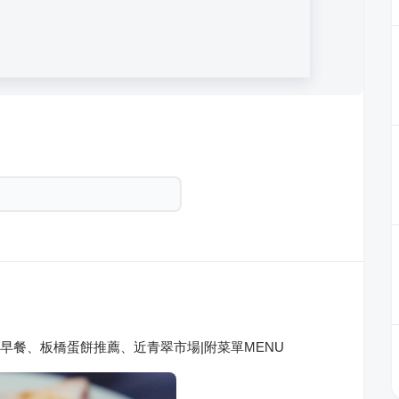
翠早餐、板橋蛋餅推薦、近青翠市場|附菜單MENU