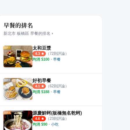
早餐的排名
新北市
板橋區
早餐
的排名
›
太和豆漿
（
72
則評論）
4.3
均消 $
100
・
早餐
好初早餐
（
62
則評論）
4.1
均消 $
188
・
早餐
源慶鮮蚵(板橋無名乾蚵)
（
23
則評論）
4.6
均消 $
90
・
小吃