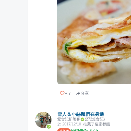
+
7
分享
雪人＆小惡魔們在身邊
愛食記部落客
(
272
篇食記)
於
2017/12/10
推薦了這家餐廳
均消價位: $
60