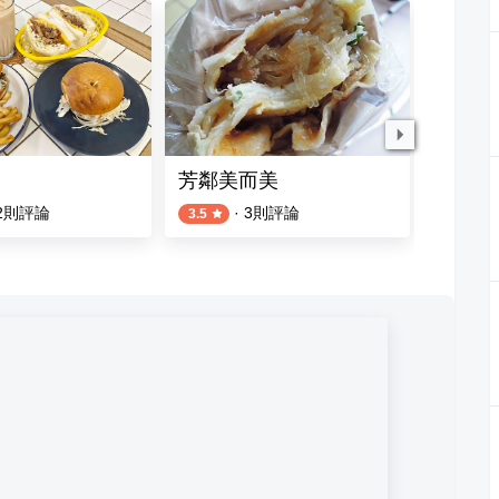
芳鄰美而美
最初 
2
則評論
·
3
則評論
3.5
4.5