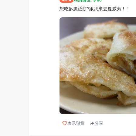
4.0
想吃酥脆蛋餅?跟我來去夏威夷！！
表示讚賞
分享