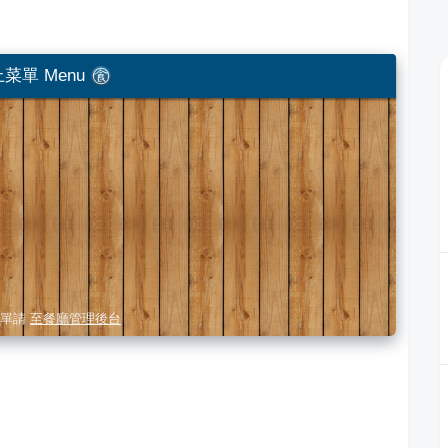
菜單 Menu
單請
至餐廳管理後台