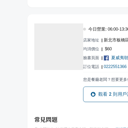
今日營業: 06:00-13:3
新北市板橋區
店家地址
|
$
60
均消價位
|
夏威夷
臉書頁面
|
0222551366
訂位電話
|
您是餐廳老闆？想要更多
觀看
2
則用戶
常見問題