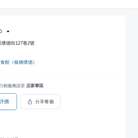
0
懷德街127巷2號
朝食館（板橋懷德）
行銷服務請至
店家專區
評價
分享餐廳