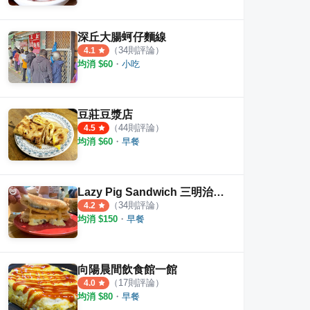
深丘大腸蚵仔麵線
（
34
則評論）
4.1
均消 $
60
・
小吃
輕食早午餐
豆莊豆漿店
滿在
豆莊豆漿店
（
44
則評論）
4.5
·
2
則評論
·
44
則評論
5
則評
4.5
均消 $
60
・
早餐
Lazy Pig Sandwich 三明治專賣店
（
34
則評論）
4.2
均消 $
150
・
早餐
向陽晨間飲食館一館
（
17
則評論）
4.0
均消 $
80
・
早餐