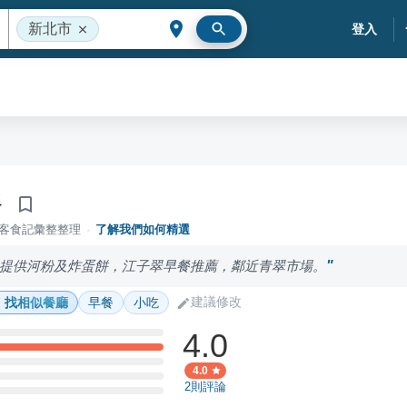
新北市
登入
餐
落客食記彙整整理
·
了解我們如何精選
提供河粉及炸蛋餅，江子翠早餐推薦，鄰近青翠市場。
建議修改
找相似餐廳
早餐
小吃
4.0
4.0
2
則評論