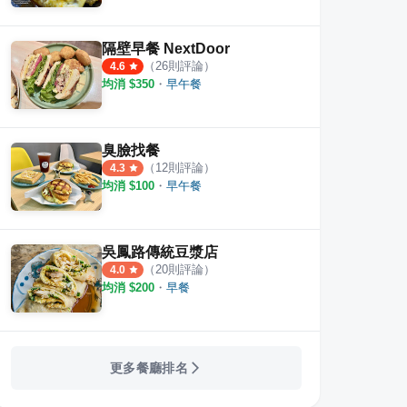
隔壁早餐 NextDoor
（
26
則評論）
4.6
均消 $
350
・
早午餐
臭臉找餐
（
12
則評論）
4.3
均消 $
100
・
早午餐
吳鳳路傳統豆漿店
（
20
則評論）
4.0
均消 $
200
・
早餐
更多餐廳排名