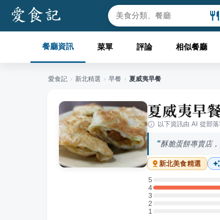
餐廳資訊
菜單
評論
相似餐廳
愛食記
›
新北
精選
›
早餐
›
夏威夷早餐
夏威夷早
以下資訊由 AI 從部
酥脆蛋餅專賣店，
新北
美食精選
5
5 星：0 則評論
4
4 星：1 則評論
3
3 星：0 則評論
2
2 星：0 則評論
1
1 星：0 則評論